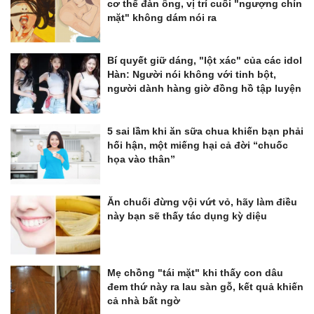
cơ thể đàn ông, vị trí cuối "ngượng chín
mặt" không dám nói ra
Bí quyết giữ dáng, "lột xác" của các idol
Hàn: Người nói không với tinh bột,
người dành hàng giờ đồng hồ tập luyện
5 sai lầm khi ăn sữa chua khiến bạn phải
hối hận, một miếng hại cả đời “chuốc
họa vào thân”
Ăn chuối đừng vội vứt vỏ, hãy làm điều
này bạn sẽ thấy tác dụng kỳ diệu
Mẹ chồng "tái mặt" khi thấy con dâu
đem thứ này ra lau sàn gỗ, kết quả khiến
cả nhà bất ngờ