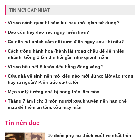
TIN MỚI CẬP NHẬT
Vì sao cánh quạt bị bám bụi sau thời gian sử dung?
Dao cùn hay dao sắc nguy hiểm hơn?
Có nên rút phích cắm nồi cơm điện ngay sau khi nấu?
Cách trồng hành hoa (hành lá) trong chậu để đẻ nhiều
nhánh, trồng 1 lần thu hái gần như quanh năm
Vì sao hầu hết ổ khóa đều bằng đồng vàng?
Cửa nhà vệ sinh nên mở kiểu nào mới đúng: Mở vào trong
hay ra ngoài? Kiến trúc sư trả lời
Mẹo xử lý tường nhà bị bong tróc, ẩm mốc
Tháng 7 âm lịch: 3 món người xưa khuyên nên hạn chế
mua để thêm an tâm, cầu may mắn
Tin nên đọc
10 điểm phụ nữ thích vuốt ve nhất trên