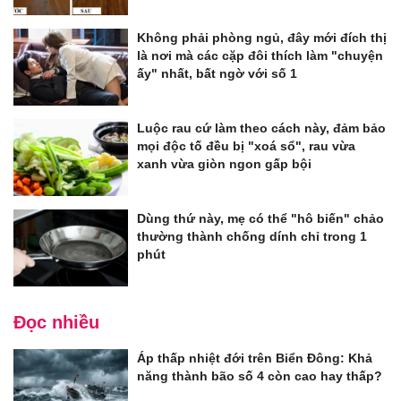
Không phải phòng ngủ, đây mới đích thị
là nơi mà các cặp đôi thích làm "chuyện
ấy" nhất, bất ngờ với số 1
Luộc rau cứ làm theo cách này, đảm bảo
mọi độc tố đều bị "xoá sổ", rau vừa
xanh vừa giòn ngon gấp bội
Dùng thứ này, mẹ có thể "hô biến" chảo
thường thành chống dính chỉ trong 1
phút
Đọc nhiều
Áp thấp nhiệt đới trên Biển Đông: Khả
năng thành bão số 4 còn cao hay thấp?