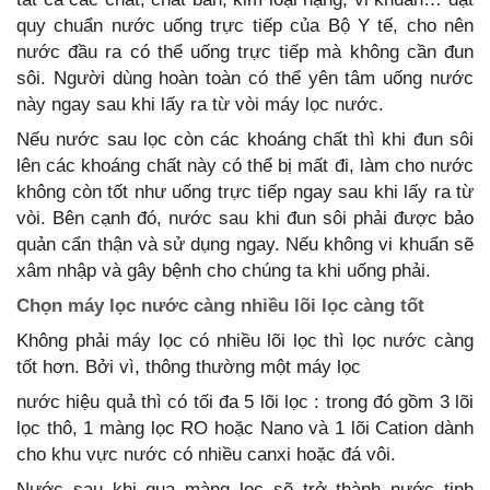
quy chuẩn nước uống trực tiếp của Bộ Y tế, cho nên
nước đầu ra có thể uống trực tiếp mà không cần đun
sôi. Người dùng hoàn toàn có thể yên tâm uống nước
này ngay sau khi lấy ra từ vòi máy lọc nước.
Nếu nước sau lọc còn các khoáng chất thì khi đun sôi
lên các khoáng chất này có thể bị mất đi, làm cho nước
không còn tốt như uống trực tiếp ngay sau khi lấy ra từ
vòi. Bên cạnh đó, nước sau khi đun sôi phải được bảo
quản cẩn thận và sử dụng ngay. Nếu không vi khuẩn sẽ
xâm nhập và gây bệnh cho chúng ta khi uống phải.
Chọn máy lọc nước càng nhiều lõi lọc càng tốt
Không phải máy lọc có nhiều lõi lọc thì lọc nước càng
tốt hơn. Bởi vì, thông thường một máy lọc
nước hiệu quả thì có tối đa 5 lõi lọc : trong đó gồm 3 lõi
lọc thô, 1 màng lọc RO hoặc Nano và 1 lõi Cation dành
cho khu vực nước có nhiều canxi hoặc đá vôi.
Nước sau khi qua màng lọc sẽ trở thành nước tinh