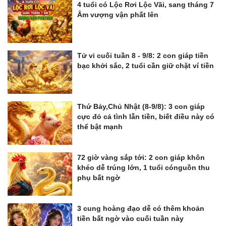
4 tuổi có Lộc Rơi Lộc Vãi, sang tháng 7
Âm vượng vận phất lên
Tử vi cuối tuần 8 - 9/8: 2 con giáp tiền
bạc khởi sắc, 2 tuổi cần giữ chặt ví tiền
Thứ Bảy,Chủ Nhật (8-9/8): 3 con giáp
cực đỏ cả tình lẫn tiền, biết điều này có
thể bật mạnh
72 giờ vàng sắp tới: 2 con giáp khôn
khéo dễ trúng lớn, 1 tuổi cónguồn thu
phụ bất ngờ
3 cung hoàng đạo dễ có thêm khoản
tiền bất ngờ vào cuối tuần này