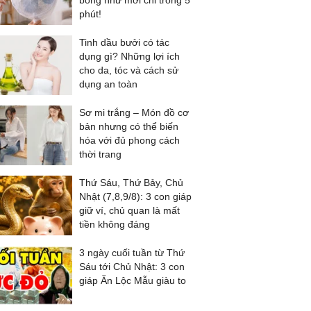
bóng như mới chỉ trong 5
phút!
Tinh dầu bưởi có tác
dụng gì? Những lợi ích
cho da, tóc và cách sử
dụng an toàn
Sơ mi trắng – Món đồ cơ
bản nhưng có thể biến
hóa với đủ phong cách
thời trang
Thứ Sáu, Thứ Bảy, Chủ
Nhật (7,8,9/8): 3 con giáp
giữ ví, chủ quan là mất
tiền không đáng
3 ngày cuối tuần từ Thứ
Sáu tới Chủ Nhật: 3 con
giáp Ăn Lộc Mẫu giàu to