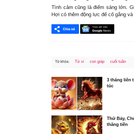
Tình cảm cũng là điểm sáng lớn. Gi
Hợi có thêm động lực để cố gắng và p
Tử vi
con giáp
cuối tuần
Từ khóa:
FaceBook
3 tháng liên 
túc
Thứ Bảy, Chủ
thăng tiến