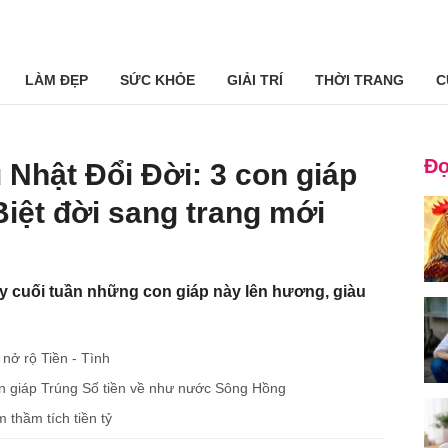
LÀM ĐẸP
SỨC KHỎE
GIẢI TRÍ
THỜI TRANG
C
Đọ
Nhật Đổi Đời: 3 con giáp
Biệt đời sang trang mới
ày cuối tuần những con giáp này lên hương, giàu
nở rộ Tiền - Tình
con giáp Trúng Số tiền về như nước Sông Hồng
 thầm tích tiền tỷ