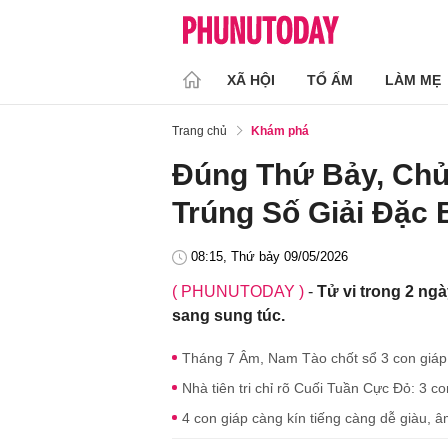
XÃ HỘI
TỔ ẤM
LÀM MẸ
Trang chủ
Khám phá
Đúng Thứ Bảy, Chủ 
Trúng Số Giải Đặc 
08:15, Thứ bảy 09/05/2026
( PHUNUTODAY )
-
Tử vi trong 2 ng
sang sung túc.
Tháng 7 Âm, Nam Tào chốt sổ 3 con giáp 
Nhà tiên tri chỉ rõ Cuối Tuần Cực Đỏ: 3 
4 con giáp càng kín tiếng càng dễ giàu, âm