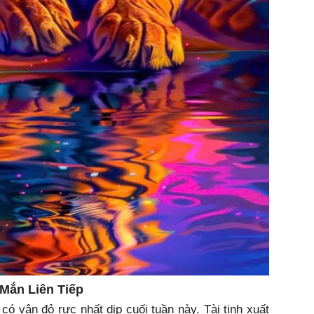
 Mắn Liên Tiếp
có vận đỏ rực nhất dịp cuối tuần này. Tài tinh xuất