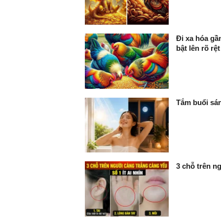
Đi xa hóa gầ
bật lên rõ rệt
Tắm buổi sán
3 chỗ trên ng