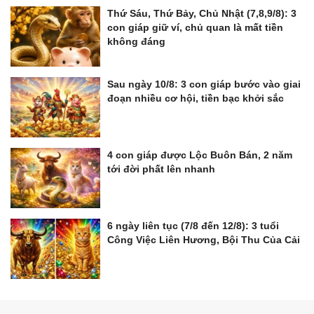
Thứ Sáu, Thứ Bảy, Chủ Nhật (7,8,9/8): 3
con giáp giữ ví, chủ quan là mất tiền
không đáng
Sau ngày 10/8: 3 con giáp bước vào giai
đoạn nhiều cơ hội, tiền bạc khởi sắc
4 con giáp được Lộc Buôn Bán, 2 năm
tới đời phất lên nhanh
6 ngày liên tục (7/8 đến 12/8): 3 tuổi
Công Việc Liên Hương, Bội Thu Của Cải