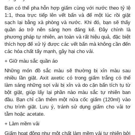
Bạn có thể pha hỗn hợp giấm cùng với nước theo tỷ lệ
1:1, thoa trực tiếp lên vết bẩn và để một lúc rồi giặt
sạch lại bằng xà phòng và nước. Khi đó, bạn sẽ thấy
quần áo trở nên sáng hơn đáng kể. Đây chính là
phương pháp tự nhiên, an toàn và rất hiệu quả, đặc biệt
thích hợp để xử lý được các vết bẩn mà không cần đến
các hóa chất tẩy mạnh, gây hại cho vải.
+ Giữ màu sắc quần áo
Những món đồ sắc màu sẽ thường bị xỉn màu sau
nhiều lần giặt. Axit axetic có trong giấm trắng có thể
làm sáng những sợi vải bị xỉn và do cặn bẩn tích tụ từ
bột giặt, giúp lấy lại phần nào màu sắc tự nhiên ban
đầu. Bạn chỉ cần thêm một nửa cốc giấm (120ml) vào
chu trình giặt. Lưu ý, tránh sử dụng giấm cho vải tơ
tằm hoặc acetate.
+ Làm mềm vải
Giấm hoạt động như một chất làm mềm vải tự nhiên bởi