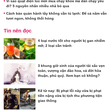
Vì sao quạt điện lúc mới mua chạy khỏe mà dần chạy yếu
đi? 5 nguyên nhân nhiều nhà bỏ qua
Cách bảo quản hành tây không cần tủ lạnh: Để cả năm vẫn
tươi ngon, không thối hỏng
Tin nên đọc
4 loại nước tốt cho người bị gan nhiễm
mỡ, 2 loại cần tránh
3 khung giờ sinh của người tài sắc vẹn
toàn, vượng vận đào hoa, cả đời hòa
thuận, phú quý. Xem bạn có không?
Kể từ nay: Bị phạt lỗi này vừa bị phạt
tiền nặng vừa bị tịch thu phương tiện
giao thông