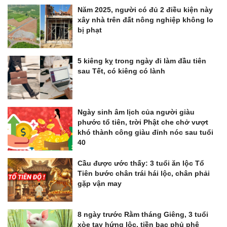
Năm 2025, người có đủ 2 điều kiện này
xây nhà trên đất nông nghiệp không lo
bị phạt
5 kiêng kỵ trong ngày đi làm đầu tiên
sau Tết, có kiêng có lành
Ngày sinh âm lịch của người giàu
phước tổ tiên, trời Phật che chở vượt
khó thành công giàu đỉnh nóc sau tuổi
40
Cầu được ước thấy: 3 tuổi ăn lộc Tổ
Tiên bước chân trái hái lộc, chân phải
gặp vận may
8 ngày trước Rằm tháng Giêng, 3 tuổi
xòe tay hứng lộc, tiền bạc phủ phê