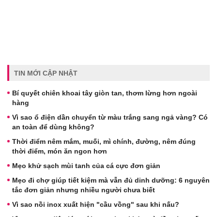
TIN MỚI CẬP NHẬT
Bí quyết chiên khoai tây giòn tan, thơm lừng hơn ngoài
hàng
Vì sao ổ điện dần chuyển từ màu trắng sang ngả vàng? Có
an toàn để dùng không?
Thời điểm nêm mắm, muối, mì chính, đường, nêm đúng
thời điểm, món ăn ngon hơn
Mẹo khử sạch mùi tanh của cá cực đơn giản
Mẹo đi chợ giúp tiết kiệm mà vẫn đủ dinh dưỡng: 6 nguyên
tắc đơn giản nhưng nhiều người chưa biết
Vì sao nồi inox xuất hiện "cầu vồng" sau khi nấu?