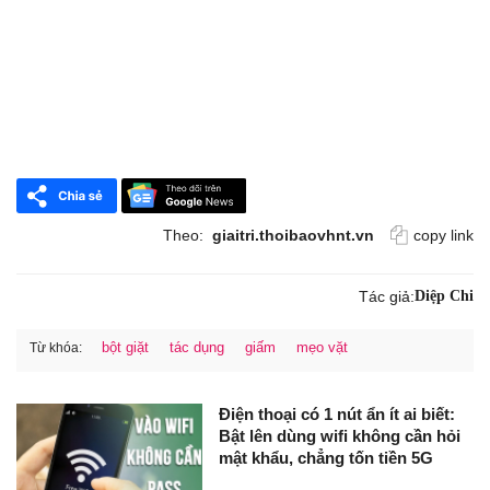
Theo:
giaitri.thoibaovhnt.vn
copy link
Tác giả:
Diệp Chi
bột giặt
tác dụng
giấm
mẹo vặt
Từ khóa:
Điện thoại có 1 nút ẩn ít ai biết:
Bật lên dùng wifi không cần hỏi
mật khẩu, chẳng tốn tiền 5G