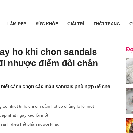
LÀM ĐẸP
SỨC KHỎE
GIẢI TRÍ
THỜI TRANG
C
Đọ
ay ho khi chọn sandals
đi nhược điểm đôi chân
 biết cách chọn các mẫu sandals phù hợp để che
 xê nhiệt tình, chị em sắm hết về chẳng lo lỗi mốt
cập nhật ngay kẻo lỗi mốt
 sành điệu hết phần người khác