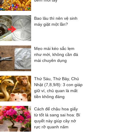
đếm mỏi tay
Bao lâu thì nên vệ sinh
máy giặt một lần?
Mẹo mài kéo sắc lẹm
như mới, không cần đá
mài chuyên dụng
Thứ Sáu, Thứ Bảy, Chủ
Nhật (7,8,9/8): 3 con giáp
giữ ví, chủ quan là mất
tiền không đáng
Cách để chậu hoa giấy
từ tốt lá sang sai hoa: Bí
quyết này giúp cây nở
rực rỡ quanh năm