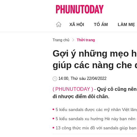
XÃ HỘI
TỔ ẤM
LÀM MẸ
Trang chủ
Thời trang
Gợi ý những mẹo h
giúp các nàng che 
14:00, Thứ sáu 22/04/2022
( PHUNUTODAY )
-
Quý cô cũng nên
đi nhược điểm đôi chân.
5 kiểu sandals được các mỹ nhân Việt lăng
5 kiểu sandals xu hướng Hè này bạn nên 
13 công thức mix đồ với sandals giúp bạn