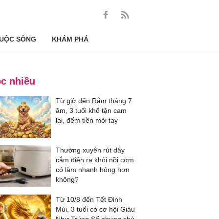
UỘC SỐNG
KHÁM PHÁ
c nhiều
Từ giờ đến Rằm tháng 7
âm, 3 tuổi khổ tận cam
lai, đếm tiền mỏi tay
Thường xuyên rút dây
cắm điện ra khỏi nồi cơm
có làm nhanh hỏng hơn
không?
Từ 10/8 đến Tết Đinh
Mùi, 3 tuổi có cơ hội Giàu