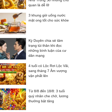
Như Trúng Số nhưng chủ
quan là dễ lỡ
3 khung giờ uống nước
mật ong tốt cho sức khỏe
Kỳ Duyên chia sẻ tâm
trạng tủi thân khi đọc
những bình luận của cư
dân mạng
4 tuổi có Lộc Rơi Lộc Vãi,
sang tháng 7 Âm vượng
vận phất lên
Từ 8/8 đến 18/8: 3 tuổi
quý nhân che chở, lương
thưởng bật tăng