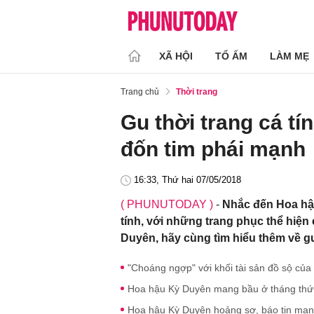
XÃ HỘI
TỔ ẤM
LÀM MẸ
Trang chủ
Thời trang
Gu thời trang cá t
đốn tim phái mạnh
16:33, Thứ hai 07/05/2018
( PHUNUTODAY )
-
Nhắc đến Hoa hậu
tính, với những trang phục thể hiệ
Duyên, hãy cùng tìm hiểu thêm về gu
"Choáng ngợp" với khối tài sản đồ sộ của
Hoa hậu Kỳ Duyên mang bầu ở tháng thứ
Hoa hậu Kỳ Duyên hoảng sợ, báo tin ma