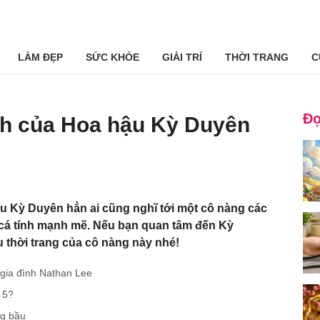
LÀM ĐẸP
SỨC KHỎE
GIẢI TRÍ
THỜI TRANG
C
Đọ
ính của Hoa hậu Kỳ Duyên
 Kỳ Duyên hẳn ai cũng nghĩ tới một cô nàng các
n cá tính mạnh mẽ. Nếu bạn quan tâm đến Kỳ
 thời trang của cô nàng này nhé!
 gia đình Nathan Lee
 5?
ng bầu