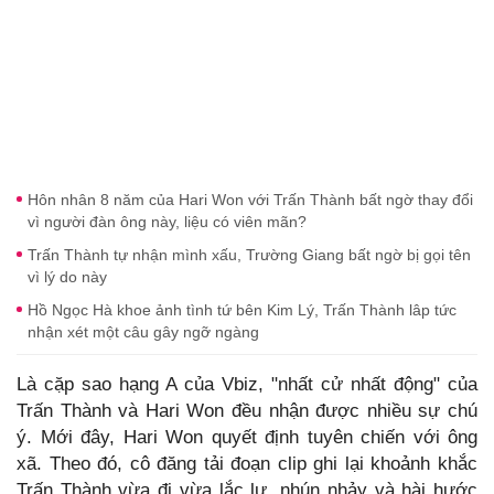
Hôn nhân 8 năm của Hari Won với Trấn Thành bất ngờ thay đổi
vì người đàn ông này, liệu có viên mãn?
Trấn Thành tự nhận mình xấu, Trường Giang bất ngờ bị gọi tên
vì lý do này
Hồ Ngọc Hà khoe ảnh tình tứ bên Kim Lý, Trấn Thành lâp tức
nhận xét một câu gây ngỡ ngàng
Là cặp sao hạng A của Vbiz, "nhất cử nhất động" của
Trấn Thành và Hari Won đều nhận được nhiều sự chú
ý. Mới đây, Hari Won quyết định tuyên chiến với ông
xã. Theo đó, cô đăng tải đoạn clip ghi lại khoảnh khắc
Trấn Thành vừa đi vừa lắc lư, nhún nhảy và hài hước