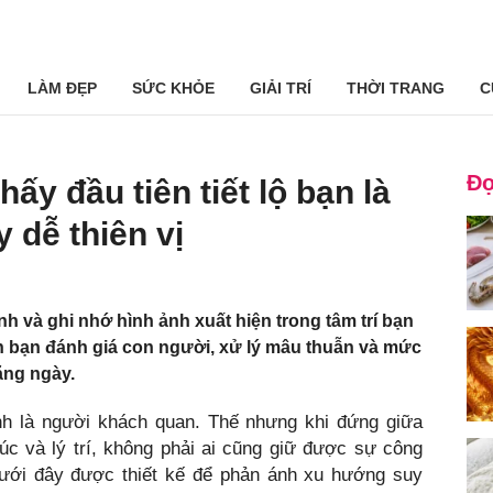
LÀM ĐẸP
SỨC KHỎE
GIẢI TRÍ
THỜI TRANG
C
Đọ
ấy đầu tiên tiết lộ bạn là
 dễ thiên vị
h và ghi nhớ hình ảnh xuất hiện trong tâm trí bạn
ách bạn đánh giá con người, xử lý mâu thuẫn và mức
ằng ngày.
h là người khách quan. Thế nhưng khi đứng giữa
úc và lý trí, không phải ai cũng giữ được sự công
dưới đây được thiết kế để phản ánh xu hướng suy