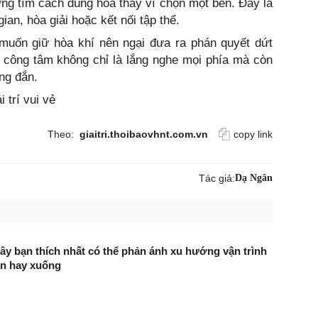
ng tìm cách dung hòa thay vì chọn một bên. Đây là
ian, hòa giải hoặc kết nối tập thể.
 muốn giữ hòa khí nên ngại đưa ra phán quyết dứt
 công tâm không chỉ là lắng nghe mọi phía mà còn
ng đắn.
i trí vui vẻ
Theo:
giaitri.thoibaovhnt.com.vn
copy link
Tác giả:
Dạ Ngân
ây bạn thích nhất có thể phản ánh xu hướng vận trình
lên hay xuống