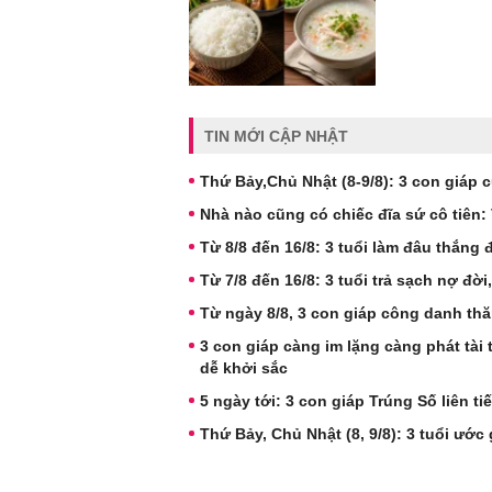
TIN MỚI CẬP NHẬT
Thứ Bảy,Chủ Nhật (8-9/8): 3 con giáp c
Nhà nào cũng có chiếc đĩa sứ cô tiên: V
Từ 8/8 đến 16/8: 3 tuổi làm đâu thắng 
Từ 7/8 đến 16/8: 3 tuổi trả sạch nợ đời,
Từ ngày 8/8, 3 con giáp công danh thă
3 con giáp càng im lặng càng phát tài 
dễ khởi sắc
5 ngày tới: 3 con giáp Trúng Số liên ti
Thứ Bảy, Chủ Nhật (8, 9/8): 3 tuổi ước