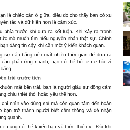
ạn là chiếc cân ở giữa, điều đó cho thấy bạn có xu
yên tắc và dữ kiện hơn là cảm xúc.
 phía trước khi đưa ra kết luận. Khi xảy ra tranh
p tức mà muốn tìm hiểu nguyên nhân thật sự. Chính
bạn đáng tin cậy khi cần một ý kiến khách quan.
ng sự cân bằng nên mất nhiều thời gian để đưa ra
g cần phản ứng nhanh, bạn có thể bỏ lỡ cơ hội vì
 bằng.
ên trái trước tiên
 khuôn mặt bên trái, bạn là người giàu sự đồng cảm
g chịu thiệt thòi hoặc yếu thế hơn.
g chỉ nhìn vào đúng sai mà còn quan tâm đến hoàn
p bạn trở thành người biết cảm thông và dễ nhận
ung quanh.
 cũng có thể khiến bạn vô thức thiên vị. Đôi khi