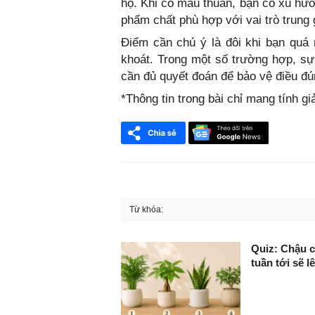
họ. Khi có mâu thuẫn, bạn có xu hướ
phẩm chất phù hợp với vai trò trung g
Điểm cần chú ý là đôi khi bạn quá
khoát. Trong một số trường hợp, sự
cần đủ quyết đoán để bảo vệ điều đú
*Thông tin trong bài chỉ mang tính giả
Từ khóa:
FaceBook
Quiz: Chậu c
tuần tới sẽ 