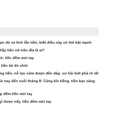
ực đỏ cả tình lẫn tiền, biết điều này có thể bật mạnh
ậy tiên nữ trên đĩa là ai?
đó, tiền đếm mỏi tay
 tiền tài đỏ chót
ng tiến, nỗ lực sớm được đền đáp, cơ hội bứt phá rõ rệt
từ nay đến cuối tháng 8: Càng kín tiếng, tiền bạc càng
ếp đếm tiền mỏi tay
 gì được nấy, tiền đếm mỏi tay