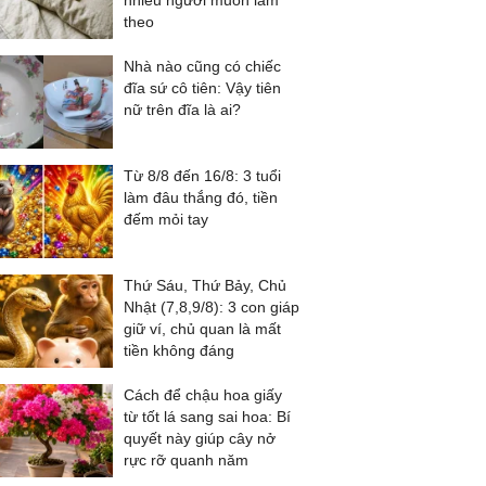
nhiều người muốn làm
theo
Nhà nào cũng có chiếc
đĩa sứ cô tiên: Vậy tiên
nữ trên đĩa là ai?
Từ 8/8 đến 16/8: 3 tuổi
làm đâu thắng đó, tiền
đếm mỏi tay
Thứ Sáu, Thứ Bảy, Chủ
Nhật (7,8,9/8): 3 con giáp
giữ ví, chủ quan là mất
tiền không đáng
Cách để chậu hoa giấy
từ tốt lá sang sai hoa: Bí
quyết này giúp cây nở
rực rỡ quanh năm