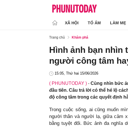
XÃ HỘI
TỔ ẤM
LÀM MẸ
Trang chủ
Khám phá
Hình ảnh bạn nhìn th
người công tâm hay
15:05, Thứ hai 15/06/2026
( PHUNUTODAY )
-
Cùng nhìn bức ản
đầu tiên. Câu trả lời có thể hé lộ c
độ công tâm trong các quyết định h
Trong cuộc sống, ai cũng muốn mìn
người thân và người lạ, giữa cảm x
bằng tuyệt đối. Bức ảnh đa nghĩa 