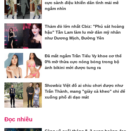
cực sành điệu khiến dân tình mải mê
ngắm nhìn
Thảm đỏ lớn nhất Cbiz: "Phú sát hoàng
hậu" Tần Lam làm lu mờ dàn mỹ nhân
như Dương Mịch, Đường Yên
Đã mắt ngắm Trần Tiểu Vy khoe cơ thể
0% mỡ thừa cực nóng bỏng trong bộ
ảnh bikini mới được tung ra
Showbiz Việt đố ai chiu chơi được như
Trấn Thành, mang "giày cà kheo" chỉ để
xuống phố đi dạo mát
Đọc nhiều
Càng về cuối tháng 8, 3 cung hoàng đạo