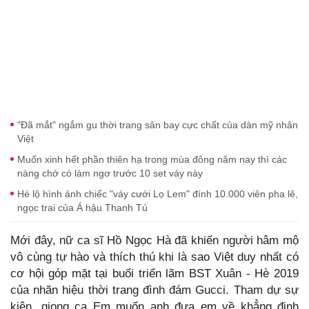
"Đã mắt" ngắm gu thời trang sân bay cực chất của dàn mỹ nhân
Việt
Muốn xinh hết phần thiên hạ trong mùa đông năm nay thì các
nàng chớ có làm ngơ trước 10 set váy này
Hé lộ hình ảnh chiếc "váy cưới Lọ Lem" đính 10.000 viên pha lê,
ngọc trai của Á hậu Thanh Tú
Mới đây, nữ ca sĩ Hồ Ngọc Hà đã khiến người hâm mộ
vô cùng tự hào và thích thú khi là sao Việt duy nhất có
cơ hội góp mặt tại buổi triển lãm BST Xuân - Hè 2019
của nhãn hiệu thời trang đình đám Gucci. Tham dự sự
kiện, giọng ca Em muốn anh đưa em về khẳng định