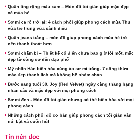
Quần ống rộng màu xám – Món đồ tối giản giúp mặc đẹp
cả mùa hè
Sơ mi ca rô trở lại: 4 cách phối giúp phong cách mùa Thu
vừa trẻ trung vừa sành điệu
Quần jeans trắng – món đồ giúp phong cách mùa hè trở
nên thanh thoát hơn
Sơ mi chấm bi – Thiết kế cổ điển chưa bao giờ lỗi mốt, mặc
đẹp từ công sở đến dạo phố
Mỹ nhân Hàn biến hóa cùng áo sơ mi trắng: 7 công thức
mặc đẹp thanh lịch mà không hề nhàm chán
Bước sang tuổi 30, Joy (Red Velvet) ngày càng thăng hạng
nhan sắc và mặc đẹp với mọi phong cách
Sơ mi đen - Món đồ tối giản nhưng có thể biến hóa với mọi
phong cách
Những cách phối đồ cơ bản giúp phong cách tối giản vẫn
nổi bật và cuốn hút
Tin nên đọc