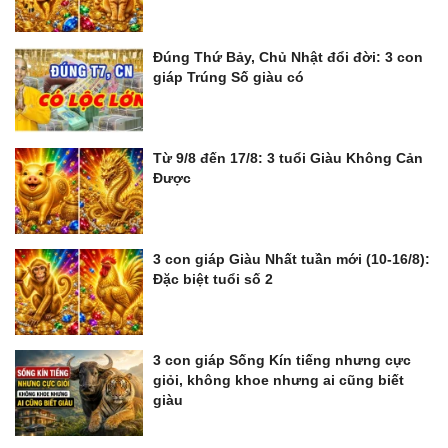
Đúng Thứ Bảy, Chủ Nhật đổi đời: 3 con
giáp Trúng Số giàu có
Từ 9/8 đến 17/8: 3 tuổi Giàu Không Cản
Được
3 con giáp Giàu Nhất tuần mới (10-16/8):
Đặc biệt tuổi số 2
3 con giáp Sống Kín tiếng nhưng cực
giỏi, không khoe nhưng ai cũng biết
giàu