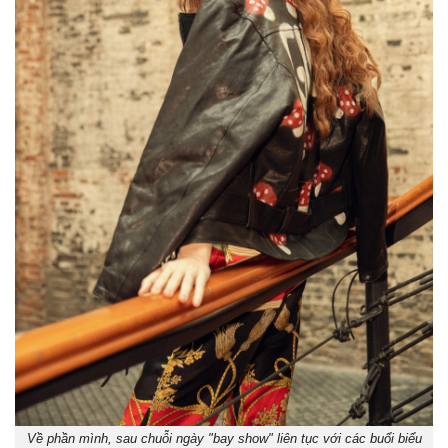
Về phần mình, sau chuỗi ngày "bay show" liên tục với các buổi biểu