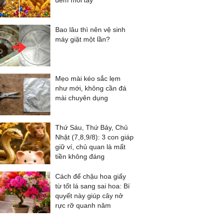
đếm mỏi tay
Bao lâu thì nên vệ sinh
máy giặt một lần?
Mẹo mài kéo sắc lẹm
như mới, không cần đá
mài chuyên dụng
Thứ Sáu, Thứ Bảy, Chủ
Nhật (7,8,9/8): 3 con giáp
giữ ví, chủ quan là mất
tiền không đáng
Cách để chậu hoa giấy
từ tốt lá sang sai hoa: Bí
quyết này giúp cây nở
rực rỡ quanh năm