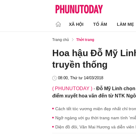
XÃ HỘI
TỔ ẤM
LÀM MẸ
Trang chủ
Thời trang
Hoa hậu Đỗ Mỹ Linh
truyền thống
08:00, Thứ tư 14/03/2018
( PHUNUTODAY )
-
Đỗ Mỹ Linh chọn 
điểm xuyết hoa văn đến từ NTK Ngô
Cách tết tóc vương miện đẹp nhất chỉ tro
Ngỡ ngàng với gu thời trang nam tính 'mi
Diện đồ đôi, Văn Mai Hương và diễn viên