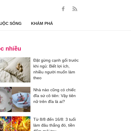
UỘC SỐNG
KHÁM PHÁ
c nhiều
Đặt gừng cạnh gối trước
khi ngủ: Biết lợi ích,
nhiều người muốn làm
theo
Nhà nào cũng có chiếc
đĩa sứ cô tiên: Vậy tiên
nữ trên đĩa là ai?
Từ 8/8 đến 16/8: 3 tuổi
làm đâu thắng đó, tiền