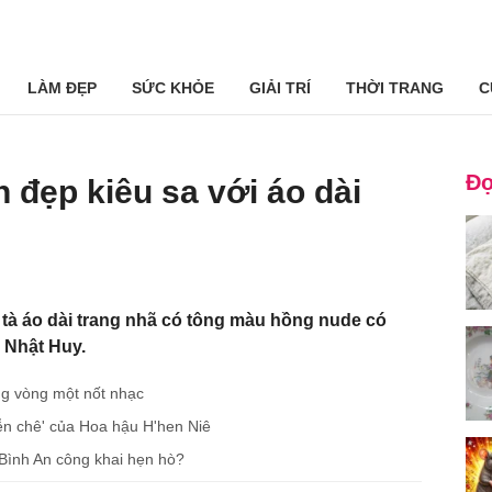
LÀM ĐẸP
SỨC KHỎE
GIẢI TRÍ
THỜI TRANG
C
Đọ
 đẹp kiêu sa với áo dài
tà áo dài trang nhã có tông màu hồng nude có
 Nhật Huy.
ng vòng một nốt nhạc
ễn chê' của Hoa hậu H'hen Niê
 Bình An công khai hẹn hò?