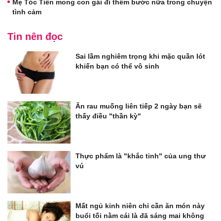
Mẹ Tóc Tiên mong con gái đi thêm bước nữa trong chuyện
tình cảm
Tin nên đọc
Sai lầm nghiêm trọng khi mặc quần lót
khiến bạn có thể vô sinh
Ăn rau muống liên tiếp 2 ngày bạn sẽ
thấy điều "thần kỳ"
Thực phẩm là "khắc tinh" của ung thư
vú
Mất ngủ kinh niên chỉ cần ăn món này
buổi tối nằm cái là đã sáng mai không