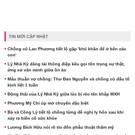
TIN MỚI CẬP NHẬT
Chồng cũ Lan Phương tiết lộ gặp 'khó khăn để ở bên các
con'
Lý Nhã Kỳ đăng tải thông điệp kêu gọi tôn trọng sự thật,
ứng xử văn minh giữa ồn ào
Mâu thuẫn vợ chồng: Thư Đan Nguyễn và chồng cũ đấu tố
kịch liệt 1 tuần
Động thái của Lý Nhã Kỳ giữa lúc bị réo tên khắp MXH
Phương Mỹ Chi úp mở chuyện đặc biệt
Bà xã Công Lý tiết lộ chồng từng đề nghị ly hôn sau khi
xảy ra biến cố sức khỏe
Lương Bích Hữu nói rõ tin đồn phẫu thuật thẩm mỹ