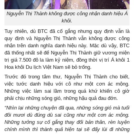
Nguyễn Thị Thành không được công nhận danh hiệu Á
khôi.
Tuy nhiên, dù BTC đã cố gắng nhưng quy định vẫn là
quy định và Nguyễn Thị Thành vẫn không được công
nhận trên danh nghĩa danh hiệu này. Mặc dù vậy, BTC
đã thống nhất sẽ để Nguyễn Thị Thành giữ vương miện
trị giá 7.500 đô la làm kỷ niệm, đồng thời vị trí Á khôi 1
Hoa khôi Du lịch Việt Nam sẽ bỏ trống.
Trước đó trong tâm thư, Nguyễn Thị Thành cho biết,
việc tước danh hiệu với cô như một cơn ác mộng.
Những việc làm sai lầm trong quá khứ khiến cô giờ
phải chịu những sóng gió, những hậu quả đau đớn.
“Nhìn lại những chuyện đã qua, những sóng gió mà tuổi
đôi mươi dù đúng dù sai cũng như một cơn ác mộng.
Những tưởng sự cố gắng thay đổi bản thân, rèn luyện
chính mình thì thành quả hiện tại sẽ đẩy lùi đi những