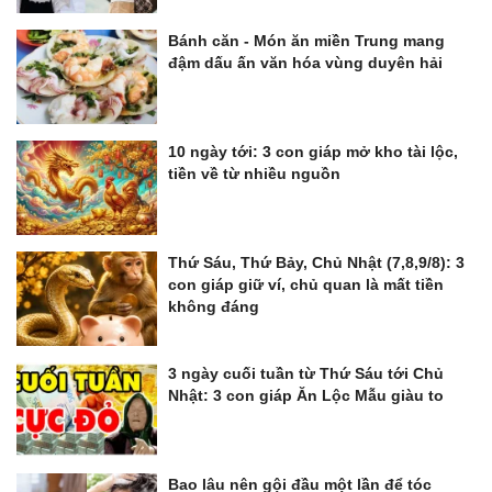
Bánh căn - Món ăn miền Trung mang
đậm dấu ấn văn hóa vùng duyên hải
10 ngày tới: 3 con giáp mở kho tài lộc,
tiền về từ nhiều nguồn
Thứ Sáu, Thứ Bảy, Chủ Nhật (7,8,9/8): 3
con giáp giữ ví, chủ quan là mất tiền
không đáng
3 ngày cuối tuần từ Thứ Sáu tới Chủ
Nhật: 3 con giáp Ăn Lộc Mẫu giàu to
Bao lâu nên gội đầu một lần để tóc