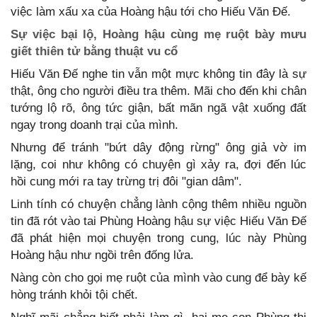
việc làm xấu xa của Hoàng hậu tới cho Hiếu Văn Đế.
Sự việc bại lộ, Hoàng hậu cùng mẹ ruột bày mưu
giết thiên tử bằng thuật vu cổ
Hiếu Văn Đế nghe tin vẫn một mực không tin đây là sự
thật, ông cho người điều tra thêm. Mãi cho đến khi chân
tướng lộ rõ, ông tức giận, bất mãn ngã vật xuống đất
ngay trong doanh trại của mình.
Nhưng để tránh "bứt dây động rừng" ông giả vờ im
lặng, coi như không có chuyện gì xảy ra, đợi đến lúc
hồi cung mới ra tay trừng trị đôi "gian dâm".
Linh tính có chuyện chẳng lành cộng thêm nhiều nguồn
tin đã rót vào tai Phùng Hoàng hậu sự việc Hiếu Văn Đế
đã phát hiện mọi chuyện trong cung, lúc này Phùng
Hoàng hậu như ngồi trên đống lửa.
Nàng còn cho gọi mẹ ruột của mình vào cung để bày kế
hòng tránh khỏi tội chết.