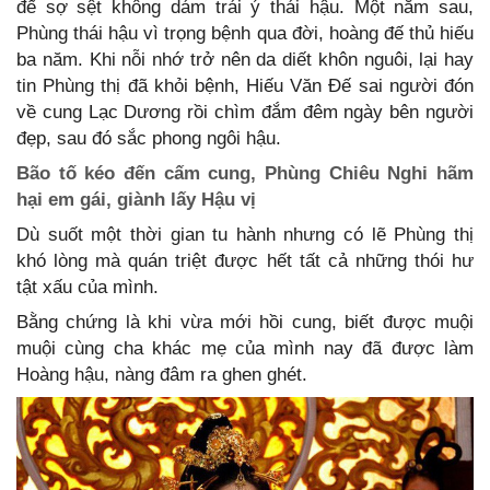
đế sợ sệt không dám trái ý thái hậu. Một năm sau,
Phùng thái hậu vì trọng bệnh qua đời, hoàng đế thủ hiếu
ba năm. Khi nỗi nhớ trở nên da diết khôn nguôi, lại hay
tin Phùng thị đã khỏi bệnh, Hiếu Văn Đế sai người đón
về cung Lạc Dương rồi chìm đắm đêm ngày bên người
đẹp, sau đó sắc phong ngôi hậu.
Bão tố kéo đến cấm cung, Phùng Chiêu Nghi hãm
hại em gái, giành lấy Hậu vị
Dù suốt một thời gian tu hành nhưng có lẽ Phùng thị
khó lòng mà quán triệt được hết tất cả những thói hư
tật xấu của mình.
Bằng chứng là khi vừa mới hồi cung, biết được muội
muội cùng cha khác mẹ của mình nay đã được làm
Hoàng hậu, nàng đâm ra ghen ghét.