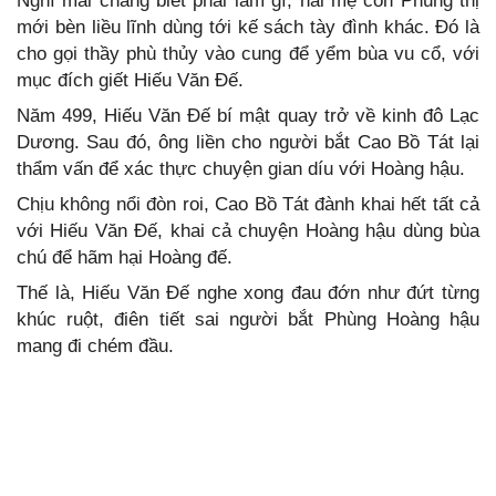
Nghĩ mãi chẳng biết phải làm gì, hai mẹ con Phùng thị
mới bèn liều lĩnh dùng tới kế sách tày đình khác. Đó là
cho gọi thầy phù thủy vào cung để yểm bùa vu cổ, với
mục đích giết Hiếu Văn Đế.
Năm 499, Hiếu Văn Đế bí mật quay trở về kinh đô Lạc
Dương. Sau đó, ông liền cho người bắt Cao Bồ Tát lại
thẩm vấn để xác thực chuyện gian díu với Hoàng hậu.
Chịu không nổi đòn roi, Cao Bồ Tát đành khai hết tất cả
với Hiếu Văn Đế, khai cả chuyện Hoàng hậu dùng bùa
chú để hãm hại Hoàng đế.
Thế là, Hiếu Văn Đế nghe xong đau đớn như đứt từng
khúc ruột, điên tiết sai người bắt Phùng Hoàng hậu
mang đi chém đầu.