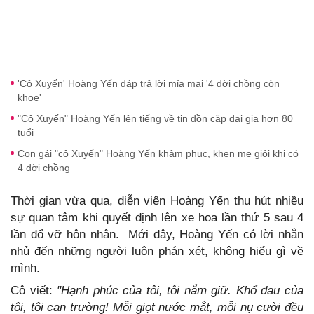
'Cô Xuyến' Hoàng Yến đáp trả lời mỉa mai '4 đời chồng còn
khoe'
"Cô Xuyến" Hoàng Yến lên tiếng về tin đồn cặp đại gia hơn 80
tuổi
Con gái "cô Xuyến" Hoàng Yến khâm phục, khen mẹ giỏi khi có
4 đời chồng
Thời gian vừa qua, diễn viên Hoàng Yến thu hút nhiều
sự quan tâm khi quyết định lên xe hoa lần thứ 5 sau 4
lần đổ vỡ hôn nhân. Mới đây, Hoàng Yến có lời nhắn
nhủ đến những người luôn phán xét, không hiểu gì về
mình.
Cô viết:
"Hạnh phúc của tôi, tôi nắm giữ. Khổ đau của
tôi, tôi can trường! Mỗi giọt nước mắt, mỗi nụ cười đều