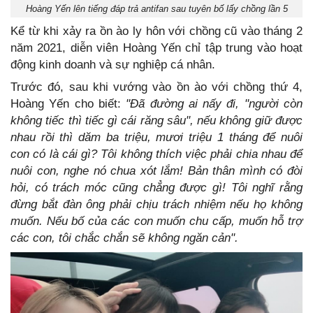
Hoàng Yến lên tiếng đáp trả antifan sau tuyên bố lấy chồng lần 5
Kể từ khi xảy ra ồn ào ly hôn với chồng cũ vào tháng 2
năm 2021, diễn viên Hoàng Yến chỉ tập trung vào hoạt
động kinh doanh và sự nghiệp cá nhân.
Trước đó, sau khi vướng vào ồn ào với chồng thứ 4,
Hoàng Yến cho biết:
"Đã đường ai nấy đi, "người còn
không tiếc thì tiếc gì cái răng sâu", nếu không giữ được
nhau rồi thì dăm ba triệu, mươi triệu 1 tháng để nuôi
con có là cái gì? Tôi không thích việc phải chia nhau để
nuôi con, nghe nó chua xót lắm! Bản thân mình có đòi
hỏi, có trách móc cũng chẳng được gì! Tôi nghĩ rằng
đừng bắt đàn ông phải chịu trách nhiệm nếu họ không
muốn. Nếu bố của các con muốn chu cấp, muốn hỗ trợ
các con, tôi chắc chắn sẽ không ngăn cản".