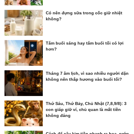
Có nên đựng sữa trong cốc giữ nhiệt
không?
Tắm buổi sáng hay tắm buổi tối có lợi
hơn?
Tháng 7 âm lịch, vì sao nhiều người dặn
không nên thắp hương vào buổi tối?
Thứ Sáu, Thứ Bảy, Chủ Nhật (7,8,9/8): 3
con giáp giữ ví, chủ quan là mất tiền
không đáng
Cách để cây kim tiền nhanh ra hoa, rước