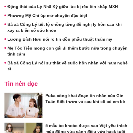
Động thái của Lý Nhã Kỳ giữa lúc bị réo tên khắp MXH
Phương Mỹ Chi úp mở chuyện đặc biệt
Bà xã Công Lý tiết lộ chồng từng đề nghị ly hôn sau khi
xảy ra biến cố sức khỏe
Lương Bích Hữu nói rõ tin đồn phẫu thuật thẩm mỹ
Mẹ Tóc Tiên mong con gái đi thêm bước nữa trong chuyện
tình cảm
Bà xã Công Lý nói sự thật về cuộc hôn nhân với nam nghệ
sĩ
Tin nên đọc
Puka công khai đoạn tin nhắn của Gin
Tuấn Kiệt trước và sau khi cô có em bé
5 mẫu áo khoác được sao Việt yêu thích
mùa đông vừa sành điệu vừa hack tuổi