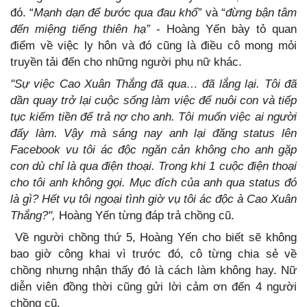
đó. “
Mạnh dạn để bước qua đau khổ”
và “
đừng bận tâm
đến miệng tiếng thiên hạ”
- Hoàng Yến bày tỏ quan
điểm về việc ly hôn và đó cũng là điều cô mong mỏi
truyền tải đến cho những người phụ nữ khác.
"Sự việc Cao Xuân Thắng đã qua… đã lắng lại. Tôi đã
dần quay trở lại cuộc sống làm việc để nuôi con và tiếp
tục kiếm tiền để trả nợ cho anh. Tôi muốn việc ai người
đấy làm. Vậy mà sáng nay anh lại đăng status lên
Facebook vu tôi ác độc ngăn cản không cho anh gặp
con dù chỉ là qua điện thoại. Trong khi 1 cuộc điện thoại
cho tôi anh không gọi. Mục đích của anh qua status đó
là gì? Hết vụ tôi ngoại tình giờ vụ tôi ác độc à Cao Xuân
Thắng?",
Hoàng Yến từng đáp trả chồng cũ.
Về người chồng thứ 5, Hoàng Yến cho biết sẽ không
bao giờ công khai vì trước đó, cô từng chia sẻ về
chồng nhưng nhận thấy đó là cách làm không hay. Nữ
diễn viên đồng thời cũng gửi lời cảm ơn đến 4 người
chồng cũ.