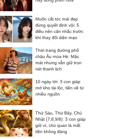
này đóng phim nữa
Muốn cắt tóc mái đẹp
đừng quyết định vội: 5
điều nên cân nhắc trước
khi thay đổi diện mạo
Thời trang đường phố
châu Âu mùa Hè: Mặc
mát nhưng vẫn giữ trọn
nét thanh lịch
10 ngày tới: 3 con giáp
mở kho tài lộc, tiền về từ
nhiều nguồn
Thứ Sáu, Thứ Bảy, Chủ
Nhật (7,8,9/8): 3 con giáp
giữ ví, chủ quan là mất
tiền không đáng