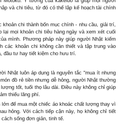
i Motoko. Ý tưởng của kakeibo là giúp mọi người
ập và chi tiêu, từ đó có thể lập kế hoạch tài chính
 khoản chi thành bốn mục chính - nhu cầu, giải trí,
p lại mọi khoản chi tiêu hàng ngày và xem xét cuối
u của mình. Phương pháp này giúp người Nhật kiểm
nh các khoản chi không cần thiết và tập trung vào
đầu tư hay tiết kiệm cho hưu trí.
ời Nhật luôn áp dụng là nguyên tắc "mua ít nhưng
 món đồ rẻ tiền nhưng dễ hỏng, người Nhật thường
ượng tốt, tuổi thọ lâu dài. Điều này không chỉ giúp
iảm thiểu lãng phí.
ền lớn để mua một chiếc áo khoác chất lượng thay vì
au hỏng. Với cách tiếp cận này, họ không chỉ tiết
cách sống đơn giản, tinh tế.