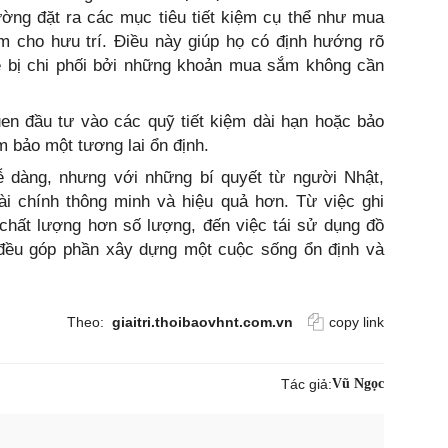
ường đặt ra các mục tiêu tiết kiệm cụ thể như mua
ệm cho hưu trí. Điều này giúp họ có định hướng rõ
dễ bị chi phối bởi những khoản mua sắm không cần
uen đầu tư vào các quỹ tiết kiệm dài hạn hoặc bảo
m bảo một tương lai ổn định.
dễ dàng, nhưng với những bí quyết từ người Nhật,
ài chính thông minh và hiệu quả hơn. Từ việc ghi
 chất lượng hơn số lượng, đến việc tái sử dụng đồ
ả đều góp phần xây dựng một cuộc sống ổn định và
Theo:
giaitri.thoibaovhnt.com.vn
copy link
Tác giả:
Vũ Ngọc