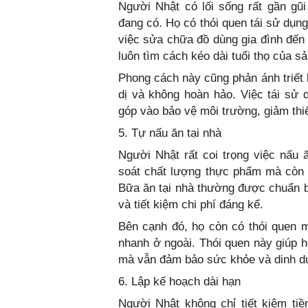
Người Nhật có lối sống rất gần gũi
đang có. Họ có thói quen tái sử dụn
việc sửa chữa đồ dùng gia đình đến
luôn tìm cách kéo dài tuổi thọ của s
Phong cách này cũng phản ánh triết 
dị và không hoàn hảo. Việc tái sử 
góp vào bảo vệ môi trường, giảm thiể
5. Tự nấu ăn tại nhà
Người Nhật rất coi trọng việc nấu 
soát chất lượng thực phẩm mà còn ti
Bữa ăn tại nhà thường được chuẩn b
và tiết kiệm chi phí đáng kể.
Bên cạnh đó, họ còn có thói quen 
nhanh ở ngoài. Thói quen này giúp h
mà vẫn đảm bảo sức khỏe và dinh d
6. Lập kế hoạch dài hạn
Người Nhật không chỉ tiết kiệm ti