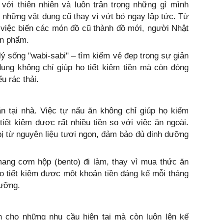
 với thiên nhiên và luôn trân trọng những gì mình
g những vật dụng cũ thay vì vứt bỏ ngay lập tức. Từ
 việc biến các món đồ cũ thành đồ mới, người Nhật
ản phẩm.
lý sống "wabi-sabi" – tìm kiếm vẻ đẹp trong sự giản
dụng không chỉ giúp họ tiết kiệm tiền mà còn đóng
u rác thải.
ăn tại nhà. Việc tự nấu ăn không chỉ giúp họ kiểm
ết kiệm được rất nhiều tiền so với việc ăn ngoài.
ị từ nguyên liệu tươi ngon, đảm bảo đủ dinh dưỡng
mang cơm hộp (bento) đi làm, thay vì mua thức ăn
ọ tiết kiệm được một khoản tiền đáng kể mỗi tháng
ưỡng.
ền cho những nhu cầu hiện tại mà còn luôn lên kế