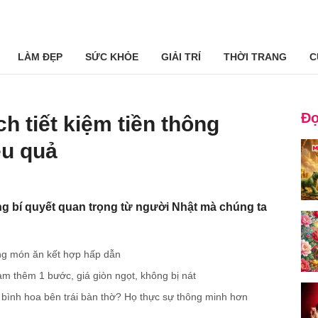
LÀM ĐẸP
SỨC KHỎE
GIẢI TRÍ
THỜI TRANG
C
Đọ
h tiết kiệm tiền thông
ệu quả
g bí quyết quan trọng từ người Nhật mà chúng ta
g món ăn kết hợp hấp dẫn
àm thêm 1 bước, giá giòn ngọt, không bị nát
 bình hoa bên trái bàn thờ? Họ thực sự thông minh hơn