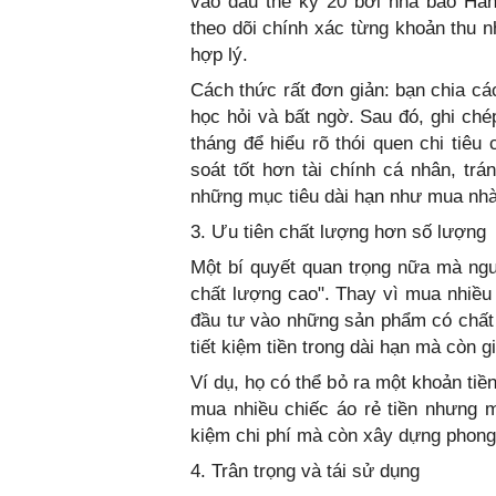
vào đầu thế kỷ 20 bởi nhà báo Han
theo dõi chính xác từng khoản thu nh
hợp lý.
Cách thức rất đơn giản: bạn chia các
học hỏi và bất ngờ. Sau đó, ghi ché
tháng để hiểu rõ thói quen chi tiê
soát tốt hơn tài chính cá nhân, trá
những mục tiêu dài hạn như mua nhà, 
3. Ưu tiên chất lượng hơn số lượng
Một bí quyết quan trọng nữa mà ngư
chất lượng cao". Thay vì mua nhiều
đầu tư vào những sản phẩm có chất l
tiết kiệm tiền trong dài hạn mà còn g
Ví dụ, họ có thể bỏ ra một khoản ti
mua nhiều chiếc áo rẻ tiền nhưng m
kiệm chi phí mà còn xây dựng phong 
4. Trân trọng và tái sử dụng