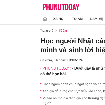
XÃ HỘI
TỔ ẤM
LÀM MẸ
Trang chủ
Tổ ấm
Học người Nhật các
minh và sinh lời hi
23:47, Thứ năm 03/10/2024
( PHUNUTODAY )
-
Dưới đây là nhữn
có thể học hỏi.
Cách ngâm hành chua ngọt ngon và nhữn
Xào giá đỗ đừng cho trực tiếp vào chảo, l
Vì sao những gia đình giàu có thường đặt
người