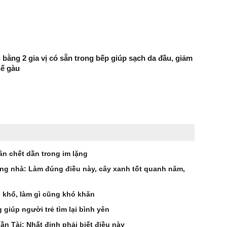
 bằng 2 gia vị có sẵn trong bếp giúp sạch da đầu, giảm
hế gàu
ân chết dần trong im lặng
ong nhà: Làm đúng điều này, cây xanh tốt quanh năm,
ố khổ, làm gì cũng khó khăn
giúp người trẻ tìm lại bình yên
n Tài: Nhất định phải biết điều này