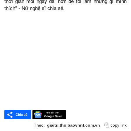
thời gian mỗi ngày dài hơn để tôi làm những gì mình
thích” - Nữ nghệ sĩ chia sẻ.
Theo:
giaitri.thoibaovhnt.com.vn
copy link