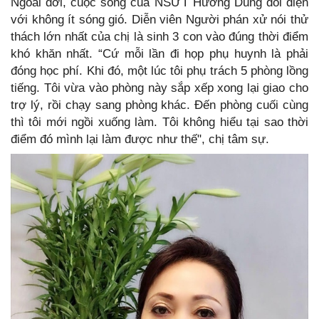
Ngoài đời, cuộc sống của NSƯT Hương Dung đối diện
với không ít sóng gió. Diễn viên Người phán xử nói thử
thách lớn nhất của chị là sinh 3 con vào đúng thời điểm
khó khăn nhất. “Cứ mỗi lần đi họp phụ huynh là phải
đóng học phí. Khi đó, một lúc tôi phụ trách 5 phòng lồng
tiếng. Tôi vừa vào phòng này sắp xếp xong lại giao cho
trợ lý, rồi chạy sang phòng khác. Đến phòng cuối cùng
thì tôi mới ngồi xuống làm. Tôi không hiểu tại sao thời
điểm đó mình lại làm được như thế", chị tâm sự.