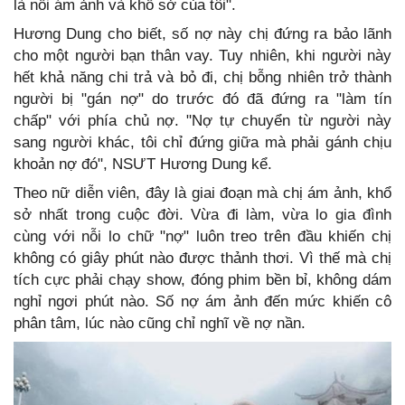
là nỗi ám ảnh và khổ sở của tôi".
Hương Dung cho biết, số nợ này chị đứng ra bảo lãnh
cho một người bạn thân vay. Tuy nhiên, khi người này
hết khả năng chi trả và bỏ đi, chị bỗng nhiên trở thành
người bị "gán nợ" do trước đó đã đứng ra "làm tín
chấp" với phía chủ nợ. "Nợ tự chuyển từ người này
sang người khác, tôi chỉ đứng giữa mà phải gánh chịu
khoản nợ đó", NSƯT Hương Dung kể.
Theo nữ diễn viên, đây là giai đoạn mà chị ám ảnh, khổ
sở nhất trong cuộc đời. Vừa đi làm, vừa lo gia đình
cùng với nỗi lo chữ "nợ" luôn treo trên đầu khiến chị
không có giây phút nào được thảnh thơi. Vì thế mà chị
tích cực phải chạy show, đóng phim bền bỉ, không dám
nghỉ ngơi phút nào. Số nợ ám ảnh đến mức khiến cô
phân tâm, lúc nào cũng chỉ nghĩ về nợ nần.