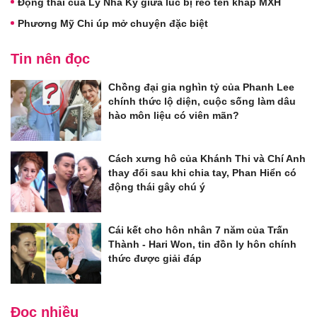
Động thái của Lý Nhã Kỳ giữa lúc bị réo tên khắp MXH
Phương Mỹ Chi úp mở chuyện đặc biệt
Tin nên đọc
Chồng đại gia nghìn tỷ của Phanh Lee
chính thức lộ diện, cuộc sống làm dâu
hào môn liệu có viên mãn?
Cách xưng hô của Khánh Thi và Chí Anh
thay đổi sau khi chia tay, Phan Hiển có
động thái gây chú ý
Cái kết cho hôn nhân 7 năm của Trấn
Thành - Hari Won, tin đồn ly hôn chính
thức được giải đáp
Đọc nhiều