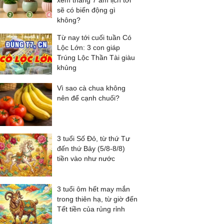
xem tháng 7 âm lịch tới
sẽ có biến động gì
không?
Từ nay tới cuối tuần Có
Lộc Lớn: 3 con giáp
Trúng Lộc Thần Tài giàu
khủng
Vì sao cà chua không
nên để cạnh chuối?
3 tuổi Số Đỏ, từ thứ Tư
đến thứ Bảy (5/8-8/8)
tiền vào như nước
3 tuổi ôm hết may mắn
trong thiên hạ, từ giờ đến
Tết tiền của rủng rỉnh