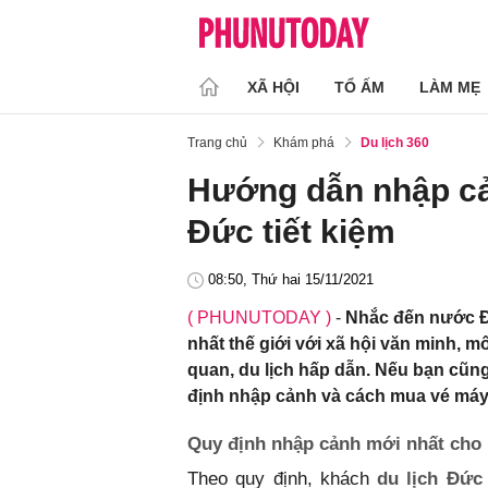
XÃ HỘI
TỔ ẤM
LÀM MẸ
Trang chủ
Khám phá
Du lịch 360
Hướng dẫn nhập cả
Đức tiết kiệm
08:50, Thứ hai 15/11/2021
( PHUNUTODAY )
-
Nhắc đến nước Đ
nhất thế giới với xã hội văn minh, 
quan, du lịch hấp dẫn. Nếu bạn cũn
định nhập cảnh và cách mua vé máy 
Quy định nhập cảnh mới nhất cho 
Theo quy định, khách
du lịch Đức