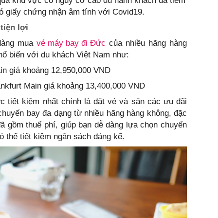
 qua khu vực có nguy cơ cao dù hành khách đã tiêm
ó giấy chứng nhận âm tính với Covid19.
iện lợi
 dàng mua
vé máy bay đi Đức
của nhiều hãng hàng
ổ biến với du khách Việt Nam như:
ain giá khoảng 12,950,000 VND
ankfurt Main giá khoảng 13,400,000 VND
 tiết kiệm nhất chính là đặt vé và săn các ưu đãi
chuyến bay đa dạng từ nhiều hãng hàng không, đặc
g đã gồm thuế phí, giúp bạn dễ dàng lựa chọn chuyến
ó thể tiết kiệm ngân sách đáng kể.