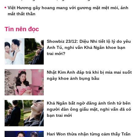
Việt Hương gây hoang mang với gương mặt mệt mỏi, ánh
mắt thất thần
Tin nên đọc
Showbiz 23/12: Diệu Nhi tiết lộ lý do yêu
Anh Tú, nghi vấn Khả Ngân khoe bạn
trai mới?
Nhật Kim Anh đáp trả khi bị mỉa mai suốt
ngày khoe ảnh bụng bầu
Khả Ngân bất ngờ đăng ảnh tình tứ bên
người đàn ông giấu mặt, nghi vấn đã có
bạn trai mới
Hari Won thừa nhận từng cảm thấy Trấn