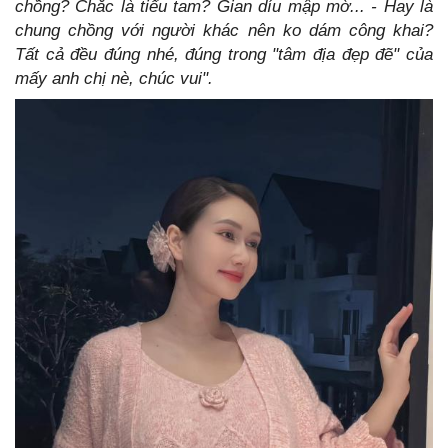
chồng? Chắc là tiểu tam? Gian díu mập mờ... - Hay là
chung chồng với người khác nên ko dám công khai?
Tất cả đều đúng nhé, đúng trong "tâm địa đẹp đẽ" của
mấy anh chị nè, chúc vui".