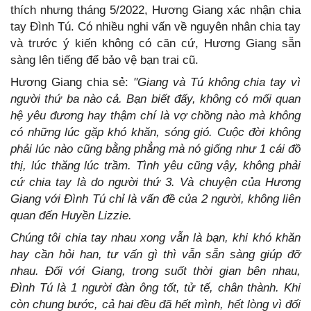
thích nhưng tháng 5/2022, Hương Giang xác nhận chia
tay Đình Tú. Có nhiều nghi vấn về nguyên nhân chia tay
và trước ý kiến không có căn cứ, Hương Giang sẵn
sàng lên tiếng để bảo vệ bạn trai cũ.
Hương Giang chia sẻ:
"Giang và Tú không chia tay vì
người thứ ba nào cả. Bạn biết đấy, không có mối quan
hệ yêu đương hay thậm chí là vợ chồng nào mà không
có những lúc gặp khó khăn, sóng gió. Cuộc đời không
phải lúc nào cũng bằng phẳng mà nó giống như 1 cái đồ
thị, lúc thăng lúc trầm. Tình yêu cũng vậy, không phải
cứ chia tay là do người thứ 3. Và chuyện của Hương
Giang với Đình Tú chỉ là vấn đề của 2 người, không liên
quan đến Huyền Lizzie.
Chúng tôi chia tay nhau xong vẫn là bạn, khi khó khăn
hay cần hỏi han, tư vấn gì thì vẫn sẵn sàng giúp đỡ
nhau. Đối với Giang, trong suốt thời gian bên nhau,
Đình Tú là 1 người đàn ông tốt, tử tế, chân thành. Khi
còn chung bước, cả hai đều đã hết mình, hết lòng vì đối