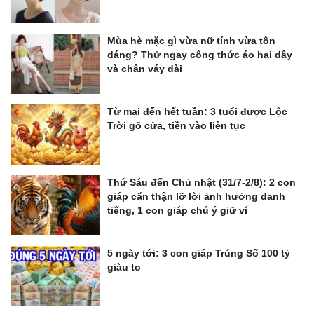
Mùa hè mặc gì vừa nữ tính vừa tôn
dáng? Thử ngay công thức áo hai dây
và chân váy dài
Từ mai đến hết tuần: 3 tuổi được Lộc
Trời gõ cửa, tiền vào liên tục
Thứ Sáu đến Chủ nhật (31/7-2/8): 2 con
giáp cẩn thận lỡ lời ảnh hưởng danh
tiếng, 1 con giáp chú ý giữ ví
5 ngày tới: 3 con giáp Trúng Số 100 tỷ
giàu to