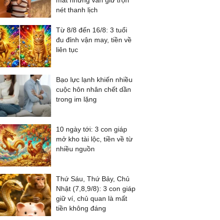
mát nhưng vẫn giữ trọn
nét thanh lịch
Từ 8/8 đến 16/8: 3 tuổi
đu đỉnh vận may, tiền về
liên tục
Bạo lực lạnh khiến nhiều
cuộc hôn nhân chết dần
trong im lặng
10 ngày tới: 3 con giáp
mở kho tài lộc, tiền về từ
nhiều nguồn
Thứ Sáu, Thứ Bảy, Chủ
Nhật (7,8,9/8): 3 con giáp
giữ ví, chủ quan là mất
tiền không đáng