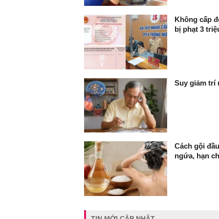
Không cấp đô
bị phạt 3 tri
Suy giảm trí
Cách gội đầu
ngứa, hạn c
TIN MỚI CẬP NHẬT