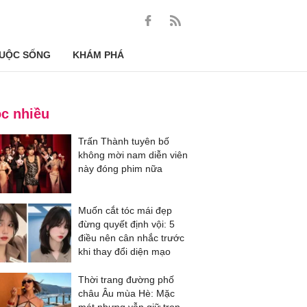
UỘC SỐNG
KHÁM PHÁ
c nhiều
Trấn Thành tuyên bố
không mời nam diễn viên
này đóng phim nữa
Muốn cắt tóc mái đẹp
đừng quyết định vội: 5
điều nên cân nhắc trước
khi thay đổi diện mạo
Thời trang đường phố
châu Âu mùa Hè: Mặc