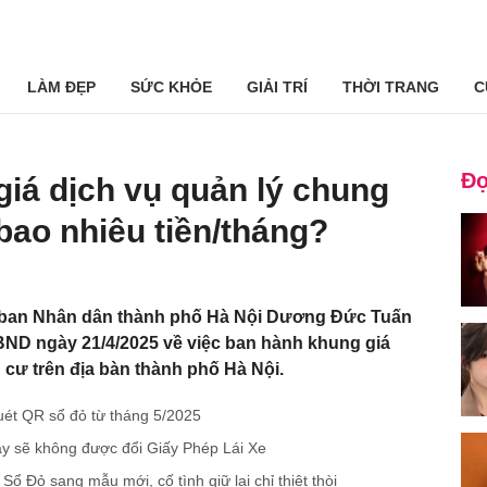
LÀM ĐẸP
SỨC KHỎE
GIẢI TRÍ
THỜI TRANG
C
Đọ
giá dịch vụ quản lý chung
 bao nhiêu tiền/tháng?
 ban Nhân dân thành phố Hà Nội Dương Đức Tuấn
BND ngày 21/4/2025 về việc ban hành khung giá
 cư trên địa bàn thành phố Hà Nội.
quét QR sổ đỏ từ tháng 5/2025
̀y sẽ không được đổi Giấy Phép Lái Xe
Sổ Đỏ sang mẫu mới, cố tình giữ lại chỉ thiệt thòi