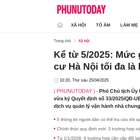
XÃ HỘI
TỔ ẤM
LÀM MẸ
Trang chủ
Xã hội
Kể từ 5/2025: Mức 
cư Hà Nội tối đa là
10:20, Thứ sáu 25/04/2025
( PHUNUTODAY )
-
Phó Chủ tịch Ủy
vừa ký Quyết định số 33/2025/QĐ-U
dịch vụ quản lý vận hành nhà chung
5 thông tin người dân có thể tra cứu khi 
Chính thức quy định mới: 3 trường hợp na
Từ 1/1/2026: 6 trường hợp cần cấp đổi lại 