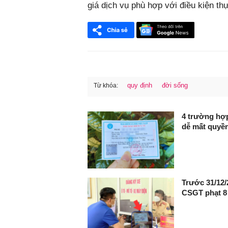
giá dịch vụ phù hợp với điều kiện th
quy định
đời sống
Từ khóa:
FaceBook
4 trường hợp
dễ mất quyền
Trước 31/12/
CSGT phạt 8