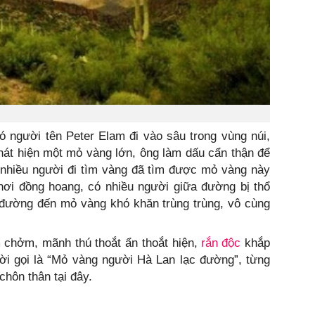
 người tên Peter Elam đi vào sâu trong vùng núi,
phát hiện một mỏ vàng lớn, ông làm dấu cẩn thận để
t nhiều người đi tìm vàng đã tìm được mỏ vàng này
nơi đồng hoang, có nhiều người giữa đường bị thổ
n đường đến mỏ vàng khó khăn trùng trùng, vô cùng
 chởm, mãnh thú thoắt ẩn thoắt hiện,
rắn độc
khắp
ời gọi là “Mỏ vàng người Hà Lan lạc đường”, từng
hôn thân tại đây.