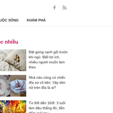
UỘC SỐNG
KHÁM PHÁ
c nhiều
Đặt gừng cạnh gối trước
khi ngủ: Biết lợi ích,
nhiều người muốn làm
theo
Nhà nào cũng có chiếc
đĩa sứ cô tiên: Vậy tiên
nữ trên đĩa là ai?
Từ 8/8 đến 16/8: 3 tuổi
làm đâu thắng đó, tiền