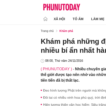
XÃ HỘI
TỔ ẤM
LÀM MẸ
Trang chủ
Khám phá
Khám phá những đ
nhiều bí ẩn nhất hà
08:00, Thứ năm 24/11/2016
( PHUNUTODAY )
-
Nhiều chuyên gia
thế giới được tạo nên nhờ vào nhữ
tiên tiến đã bị thất lạc.
Đeo hình tượng Phật trên người mà không
Đôi tai có nhiều vinh hoa phú quý, trời đị
Hiện tượng thiên văn học hiếm: Siêu trăn