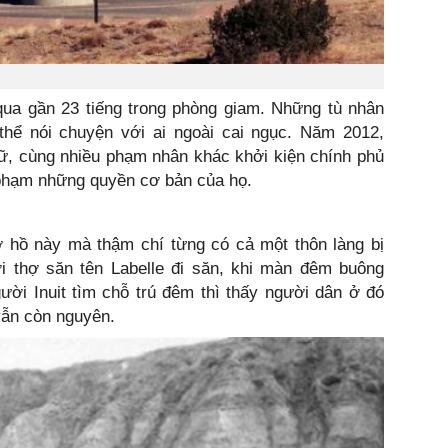
 qua gần 23 tiếng trong phòng giam. Những tù nhân
thể nói chuyện với ai ngoài cai ngục. Năm 2012,
ữ, cùng nhiều phạm nhân khác khởi kiện chính phủ
 phạm những quyền cơ bản của họ.
ở hồ này mà thậm chí từng có cả một thôn làng bị
 thợ săn tên Labelle đi săn, khi màn đêm buông
ười Inuit tìm chỗ trú đêm thì thấy người dân ở đó
vẫn còn nguyên.