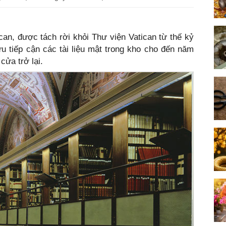
an, được tách rời khỏi Thư viện Vatican từ thế kỷ
 tiếp cận các tài liệu mật trong kho cho đến năm
ửa trở lại.