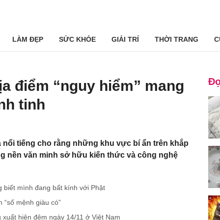
LÀM ĐẸP
SỨC KHỎE
GIẢI TRÍ
THỜI TRANG
C
Đọ
ịa điểm “nguy hiểm” mang
nh tinh
 nổi tiếng cho rằng những khu vực bí ẩn trên khắp
ng nền văn minh sở hữu kiến thức và công nghệ
 biết mình đang bất kính với Phật
nh “số mệnh giàu có”
g xuất hiện đêm ngày 14/11 ở Việt Nam