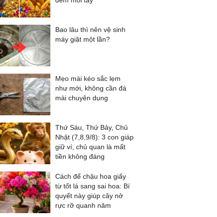
đếm mỏi tay
Bao lâu thì nên vệ sinh
máy giặt một lần?
Mẹo mài kéo sắc lẹm
như mới, không cần đá
mài chuyên dụng
Thứ Sáu, Thứ Bảy, Chủ
Nhật (7,8,9/8): 3 con giáp
giữ ví, chủ quan là mất
tiền không đáng
Cách để chậu hoa giấy
từ tốt lá sang sai hoa: Bí
quyết này giúp cây nở
rực rỡ quanh năm