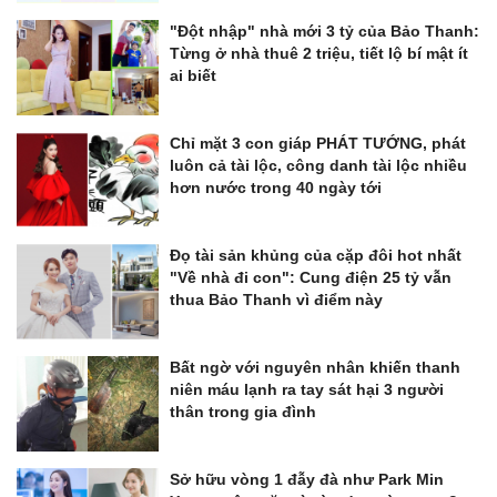
"Đột nhập" nhà mới 3 tỷ của Bảo Thanh:
Từng ở nhà thuê 2 triệu, tiết lộ bí mật ít
ai biết
Chỉ mặt 3 con giáp PHÁT TƯỚNG, phát
luôn cả tài lộc, công danh tài lộc nhiều
hơn nước trong 40 ngày tới
Đọ tài sản khủng của cặp đôi hot nhất
"Về nhà đi con": Cung điện 25 tỷ vẫn
thua Bảo Thanh vì điểm này
Bất ngờ với nguyên nhân khiến thanh
niên máu lạnh ra tay sát hại 3 người
thân trong gia đình
Sở hữu vòng 1 đẫy đà như Park Min