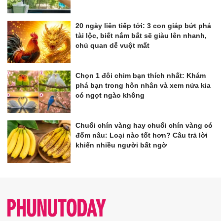
20 ngày liên tiếp tới: 3 con giáp bứt phá
tài lộc, biết nắm bắt sẽ giàu lên nhanh,
chủ quan dễ vuột mất
Chọn 1 đôi chim bạn thích nhất: Khám
phá bạn trong hôn nhân và xem nửa kia
có ngọt ngào không
Chuối chín vàng hay chuối chín vàng có
đốm nâu: Loại nào tốt hơn? Câu trả lời
khiến nhiều người bất ngờ