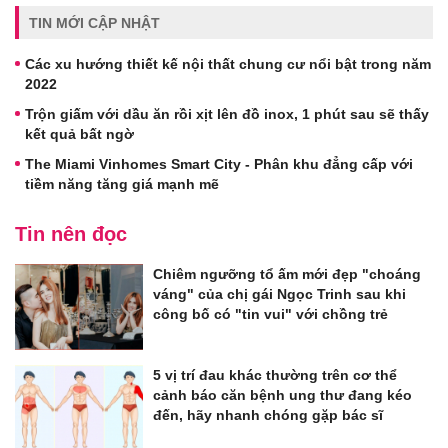
TIN MỚI CẬP NHẬT
Các xu hướng thiết kế nội thất chung cư nổi bật trong năm
2022
Trộn giấm với dầu ăn rồi xịt lên đồ inox, 1 phút sau sẽ thấy
kết quả bất ngờ
The Miami Vinhomes Smart City - Phân khu đẳng cấp với
tiềm năng tăng giá mạnh mẽ
Tin nên đọc
Chiêm ngưỡng tổ ấm mới đẹp "choáng
váng" của chị gái Ngọc Trinh sau khi
công bố có "tin vui" với chồng trẻ
5 vị trí đau khác thường trên cơ thể
cảnh báo căn bệnh ung thư đang kéo
đến, hãy nhanh chóng gặp bác sĩ