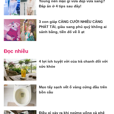
Young nên mặc gì vừa đẹp vừa sang?
Đáp án ở 4 tips sau đây!
3 con giáp CÀNG CƯỜI NHIỀU CÀNG
PHÁT TÀI, giàu sang phú quý không ai
sánh bằng, tiền đổ về ồ ạt
Đọc nhiều
4 lợi ích tuyệt vời của trà chanh đối với
sức khỏe
Mẹo tẩy sạch vết ố vàng cứng đầu trên
bồn cầu
Điều gì xảy ra khi ngừng uống cà phê