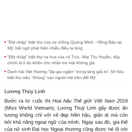
"Đột nhập" biệt thự của vợ chồng Quang Minh - Hồng Đào tại
Mỹ, bất ngờ phát hiện nhiều điều lạ lùng
"Đột nhập" biệt thự xa hoa của cô Trúc- Mai Thu Huyền, đây
chính là lí do khiến chủ nhân trẻ mãi không già
Danh hài Việt Hương-"đại gia ngầm" trong làng giải trí: Sở hữu
biệt thự siêu “khủng” vạn người mê trên đất Mỹ
Lương Thùy Linh
Bước ra từ cuộc thi
Hoa hậu Thế giới Việt Nam 2019
(Miss World Vietnam), Lương Thuỳ Linh gây được ấn
tượng không chỉ với vẻ đẹp hiền hậu, giản dị mà còn
bởi khả năng ngoại ngữ của mình. Ngay sau đó, gia thế
của nữ sinh Đại học Ngoại thương cũng được hé lộ với