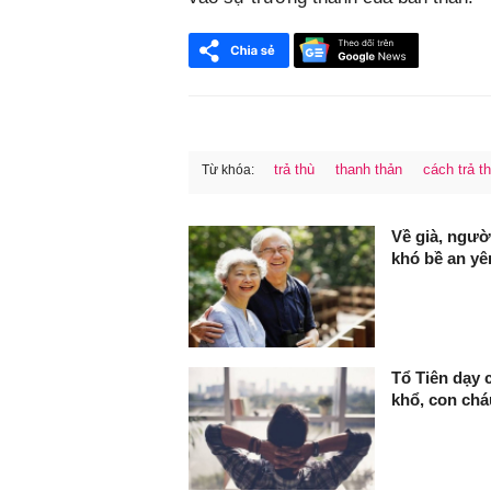
trả thù
thanh thản
cách trả t
Từ khóa:
FaceBook
Về già, ngườ
khó bề an y
Tổ Tiên dạy c
khổ, con chá