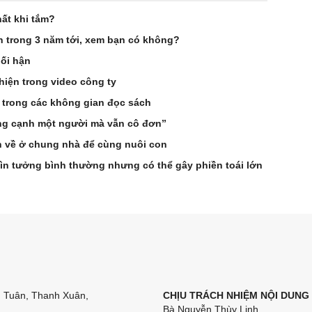
ất khi tắm?
ên trong 3 năm tới, xem bạn có không?
hối hận
hiện trong video công ty
 trong các không gian đọc sách
ống cạnh một người mà vẫn cô đơn”
n về ở chung nhà để cùng nuôi con
ìn tưởng bình thường nhưng có thể gây phiền toái lớn
n Tuân, Thanh Xuân,
CHỊU TRÁCH NHIỆM NỘI DUNG
Bà Nguyễn Thùy Linh