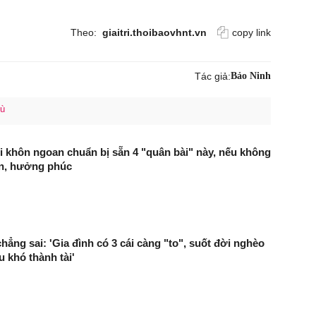
Theo:
giaitri.thoibaovhnt.vn
copy link
Tác giả:
Bảo Ninh
hù
i khôn ngoan chuẩn bị sẵn 4 "quân bài" này, nếu không
ên, hưởng phúc
hẳng sai: 'Gia đình có 3 cái càng "to", suốt đời nghèo
u khó thành tài'