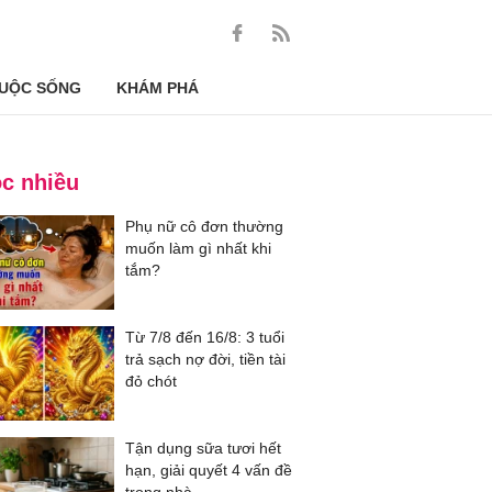
UỘC SỐNG
KHÁM PHÁ
c nhiều
Phụ nữ cô đơn thường
muốn làm gì nhất khi
tắm?
Từ 7/8 đến 16/8: 3 tuổi
trả sạch nợ đời, tiền tài
đỏ chót
Tận dụng sữa tươi hết
hạn, giải quyết 4 vấn đề