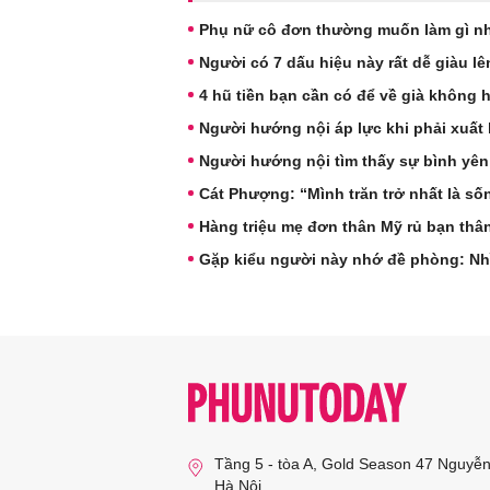
Phụ nữ cô đơn thường muốn làm gì nh
Người có 7 dấu hiệu này rất dễ giàu l
4 hũ tiền bạn cần có để về già không 
Người hướng nội áp lực khi phải xuất 
Người hướng nội tìm thấy sự bình yên
Cát Phượng: “Mình trăn trở nhất là s
Hàng triệu mẹ đơn thân Mỹ rủ bạn thâ
Gặp kiểu người này nhớ đề phòng: Nh
Tầng 5 - tòa A, Gold Season 47 Nguyễ
Hà Nội