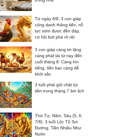
trong nhà
Từ ngày 8/8, 3 con giáp
công danh thăng tiến, nỗ
lực sớm được đền đáp,
cơ hội bứt phá rõ rệt
3 con giáp càng im lặng
càng phát tài từ nay đến
cuối tháng 8: Càng kín
tiếng, tiền bạc càng dễ
khởi sắc
3 tuổi phải giữ chặt túi
tiền trong tháng 7 âm lịch
Thứ Tư, Năm, Sáu (5, 6,
7/8): 3 tuổi Lộc Tổ Soi
Đường, Tiền Nhiều Như
Nước