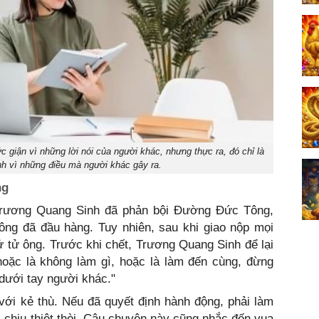
 giận vì những lời nói của người khác, nhưng thực ra, đó chỉ là
h vì những điều mà người khác gây ra.
ng
Trương Quang Sinh đã phản bội Đường Đức Tông,
 ông đã đầu hàng. Tuy nhiên, sau khi giao nộp mọi
 tử ông. Trước khi chết, Trương Quang Sinh để lại
 hoặc là không làm gì, hoặc là làm đến cùng, đừng
dưới tay người khác."
với kẻ thù. Nếu đã quyết định hành động, phải làm
 chịu thiệt thòi. Câu chuyện này cũng nhắc đến vua