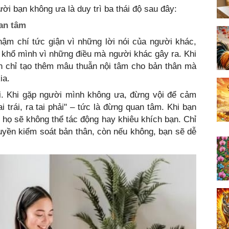
ời bạn không ưa là duy trì ba thái độ sau đây:
uan tâm
ậm chí tức giận vì những lời nói của người khác,
m khổ mình vì những điều mà người khác gây ra. Khi
bạn chỉ tạo thêm mâu thuẫn nội tâm cho bản thân mà
ia.
hòi. Khi gặp người mình không ưa, đừng vội để cảm
i trái, ra tai phải" – tức là đừng quan tâm. Khi bạn
họ sẽ không thể tác động hay khiêu khích bạn. Chỉ
uyền kiểm soát bản thân, còn nếu không, bạn sẽ dễ