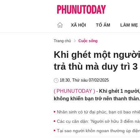
XÃ HỘI
TỔ ẤM
LÀM MẸ
Trang chủ
Cuộc sống
Khi ghét một ngườ
trả thù mà duy trì 3
18:30, Thứ sáu 07/02/2025
( PHUNUTODAY )
-
Khi ghét 1 người
không khiến bạn trở nên thanh thản
Nhân sinh có tứ đại phúc, bạn có bao nhi
Các cụ căn dặn: 'Người sở hữu 3 điểm này,
Tại sao người khôn ngoan thường úp điện