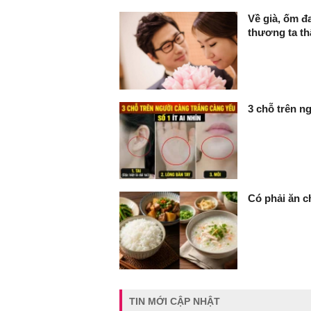
Về già, ốm đ
thương ta th
3 chỗ trên ng
Có phải ăn c
TIN MỚI CẬP NHẬT