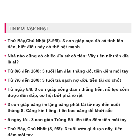
TIN MỚI CẬP NHẬT
Thứ Bảy,Chủ Nhật (8-9/8): 3 con giáp cực đỏ cả tình lẫn
tiền, biết điều này có thể bật mạnh
Nhà nào cũng có chiếc đĩa sứ cô tiên: Vậy tiên nữ trên đĩa
là ai?
Từ 8/8 đến 16/8: 3 tuổi làm đâu thắng đó, tiền đếm mỏi tay
Từ 7/8 đến 16/8: 3 tuổi trả sạch nợ đời, tiền tài đỏ chót
Từ ngày 8/8, 3 con giáp công danh thăng tiến, nỗ lực sớm
được đền đáp, cơ hội bứt phá rõ rệt
3 con giáp càng im lặng càng phát tài từ nay đến cuối
tháng 8: Càng kín tiếng, tiền bạc càng dễ khởi sắc
5 ngày tới: 3 con giáp Trúng Số liên tiếp đếm tiền mỏi tay
Thứ Bảy, Chủ Nhật (8, 9/8): 3 tuổi ước gì được nấy, tiền
đếm mỏi tay