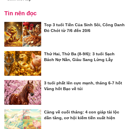
Tin nên đọc
Top 3 tuổi Tiền Của Sinh Sôi, Công Danh
Đỏ Chót từ 7/6 đến 20/6
Thứ Hai, Thứ Ba (8-9/6): 3 tuổi Sạch
Bách Nợ Nần, Giàu Sang Lừng Lẫy
3 tuổi phất lên cực mạnh, tháng 6-7 hốt
Vàng hốt Bạc về túi
Càng về cuối tháng: 4 con giáp tài lộc
dần tăng, cơ hội kiếm tiền xuất hiện