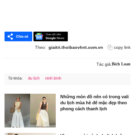
Theo:
giaitri.thoibaovhnt.com.vn
copy link
Tác giả:
Bích Loan
du lịch
ninh bình
Từ khóa:
Những món đồ nên có trong vali
du lịch mùa hè để mặc đẹp theo
phong cách thanh lịch