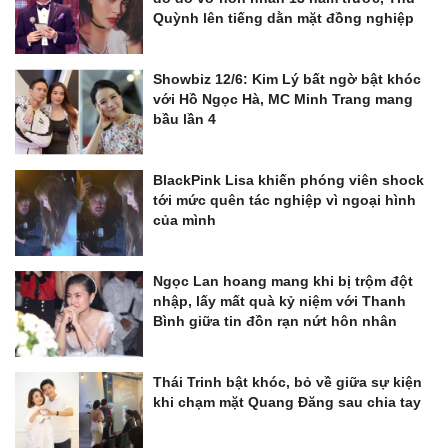
Quỳnh lên tiếng dằn mặt đồng nghiệp
Showbiz 12/6: Kim Lý bất ngờ bật khóc
với Hồ Ngọc Hà, MC Minh Trang mang
bầu lần 4
BlackPink Lisa khiến phóng viên shock
tới mức quên tác nghiệp vì ngoại hình
của mình
Ngọc Lan hoang mang khi bị trộm đột
nhập, lấy mất quà kỷ niệm với Thanh
Bình giữa tin đồn rạn nứt hôn nhân
Thái Trinh bật khóc, bỏ về giữa sự kiện
khi chạm mặt Quang Đăng sau chia tay