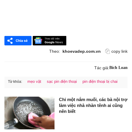
Theo:
khoevadep.com.vn
copy link
Tác giả:
Bích Loan
mẹo vặt
sạc pin điện thoại
pin điện thoại bị chai
Từ khóa:
Chỉ một nắm muối, các bà nội trợ
làm việc nhà nhàn tênh ai cũng
nên biết