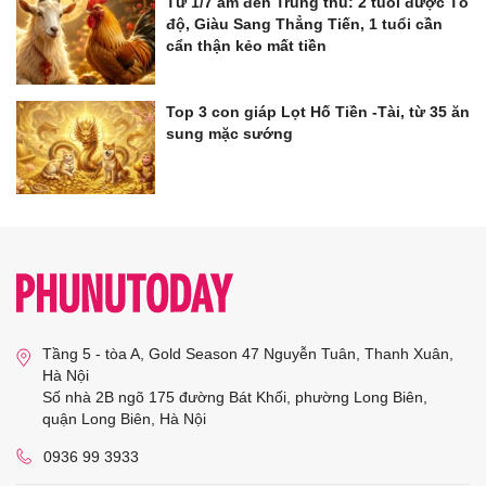
Từ 1/7 âm đến Trung thu: 2 tuổi được Tổ
độ, Giàu Sang Thẳng Tiến, 1 tuổi cần
cẩn thận kẻo mất tiền
Top 3 con giáp Lọt Hố Tiền -Tài, từ 35 ăn
sung mặc sướng
Tầng 5 - tòa A, Gold Season 47 Nguyễn Tuân, Thanh Xuân,
Hà Nội
Số nhà 2B ngõ 175 đường Bát Khối, phường Long Biên,
quận Long Biên, Hà Nội
0936 99 3933