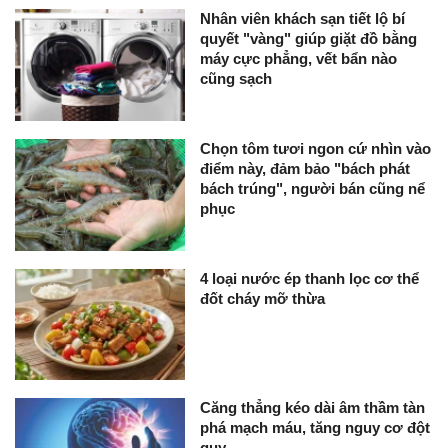
Nhân viên khách sạn tiết lộ bí
quyết "vàng" giúp giặt đồ bằng
máy cực phẳng, vết bẩn nào
cũng sạch
Chọn tôm tươi ngon cứ nhìn vào
điểm này, đảm bảo "bách phát
bách trúng", người bán cũng nể
phục
4 loại nước ép thanh lọc cơ thể
đốt cháy mỡ thừa
Căng thẳng kéo dài âm thầm tàn
phá mạch máu, tăng nguy cơ đột
quỵ