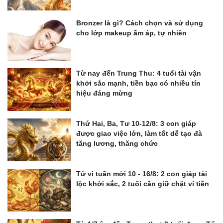
Bronzer là gì? Cách chọn và sử dụng
cho lớp makeup ấm áp, tự nhiên
Từ nay đến Trung Thu: 4 tuổi tài vận
khởi sắc mạnh, tiền bạc có nhiều tín
hiệu đáng mừng
Thứ Hai, Ba, Tư 10-12/8: 3 con giáp
được giao việc lớn, làm tốt dễ tạo đà
tăng lương, thăng chức
Tử vi tuần mới 10 - 16/8: 2 con giáp tài
lộc khởi sắc, 2 tuổi cần giữ chặt ví tiền