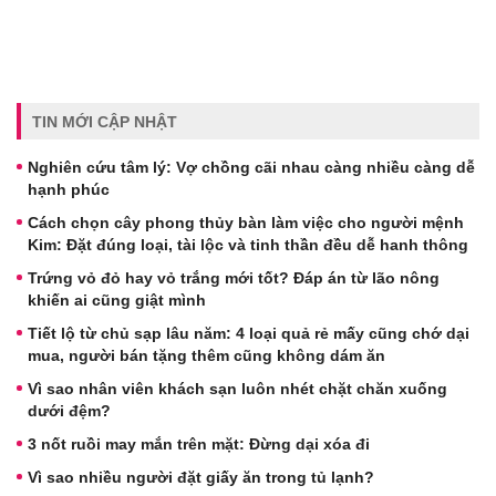
TIN MỚI CẬP NHẬT
Nghiên cứu tâm lý: Vợ chồng cãi nhau càng nhiều càng dễ
hạnh phúc
Cách chọn cây phong thủy bàn làm việc cho người mệnh
Kim: Đặt đúng loại, tài lộc và tinh thần đều dễ hanh thông
Trứng vỏ đỏ hay vỏ trắng mới tốt? Đáp án từ lão nông
khiến ai cũng giật mình
Tiết lộ từ chủ sạp lâu năm: 4 loại quả rẻ mấy cũng chớ dại
mua, người bán tặng thêm cũng không dám ăn
Vì sao nhân viên khách sạn luôn nhét chặt chăn xuống
dưới đệm?
3 nốt ruồi may mắn trên mặt: Đừng dại xóa đi
Vì sao nhiều người đặt giấy ăn trong tủ lạnh?