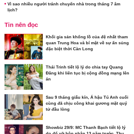
Vì sao nhiều người tránh chuyển nhà trong tháng 7 âm
lịch?
Tin nên đọc
Khối gia sản khổng lồ của đệ nhất tham
quan Trung Hoa và bí mật về sự ẩn sủng
đặc biệt thời Càn Long
Thái Trinh tiết lộ lý do chia tay Quang
Đăng khi liên tục bị cộng đồng mạng lên
án
Sau 9 tháng giấu kín, Á hậu Tú Anh cuối
cùng đã chịu công khai gương mặt quý
tử đầu lòng
Showbiz 29/9: MC Thanh Bạch tiết lộ lý
do đổ vỡ hôn nhân 13 năm trước, Thu