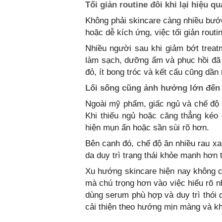
Tối giản routine đôi khi lại hiệu q
Không phải skincare càng nhiều bướ
hoặc dễ kích ứng, việc tối giản routi
Nhiều người sau khi giảm bớt trea
làm sạch, dưỡng ẩm và phục hồi đã n
đỏ, ít bong tróc và kết cấu cũng dần 
Lối sống cũng ảnh hưởng lớn đến 
Ngoài mỹ phẩm, giấc ngủ và chế độ s
Khi thiếu ngủ hoặc căng thẳng kéo 
hiện mụn ẩn hoặc sần sùi rõ hơn.
Bên cạnh đó, chế độ ăn nhiều rau xa
da duy trì trạng thái khỏe mạnh hơn 
Xu hướng skincare hiện nay không c
mà chú trọng hơn vào việc hiểu rõ n
dùng serum phù hợp và duy trì thói 
cải thiện theo hướng mịn màng và kh