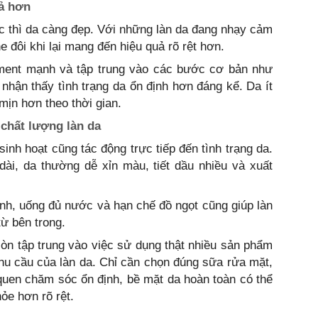
uả hơn
c thì da càng đẹp. Với những làn da đang nhạy cảm
ne đôi khi lại mang đến hiệu quả rõ rệt hơn.
tment mạnh và tập trung vào các bước cơ bản như
hận thấy tình trạng da ổn định hơn đáng kể. Da ít
mịn hơn theo thời gian.
chất lượng làn da
inh hoạt cũng tác động trực tiếp đến tình trạng da.
dài, da thường dễ xỉn màu, tiết dầu nhiều và xuất
nh, uống đủ nước và hạn chế đồ ngọt cũng giúp làn
từ bên trong.
òn tập trung vào việc sử dụng thật nhiều sản phẩm
hu cầu của làn da. Chỉ cần chọn đúng sữa rửa mặt,
quen chăm sóc ổn định, bề mặt da hoàn toàn có thể
ỏe hơn rõ rệt.