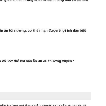
 ăn tỏi nướng, cơ thể nhận được 5 lợi ích đặc biệt
ra với cơ thể khi bạn ăn đu đủ thường xuyên?
ặt: Những sai lầm nhiều người chỉ nhận ra khi da đã