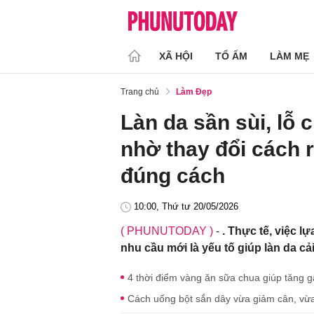
XÃ HỘI
TỔ ẤM
LÀM MẸ
Trang chủ
Làm Đẹp
Làn da sần sùi, lỗ c
nhờ thay đổi cách 
đúng cách
10:00, Thứ tư 20/05/2026
( PHUNUTODAY )
-
. Thực tế, việc 
nhu cầu mới là yếu tố giúp làn da cả
4 thời điểm vàng ăn sữa chua giúp tăng gấ
Cách uống bột sắn dây vừa giảm cân, vừa 