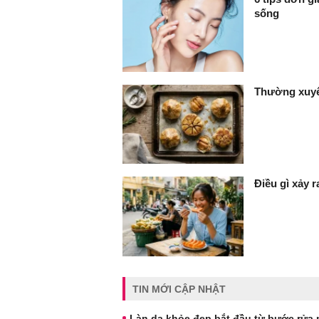
sống
Thường xuyên
Điều gì xảy 
TIN MỚI CẬP NHẬT
Làn da khỏe đẹp bắt đầu từ bước rửa m