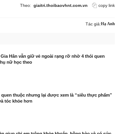
Theo:
giaitri.thoibaovhnt.com.vn
copy link
Tác giả:
Hạ Anh
ý Gia Hân vẫn giữ vẻ ngoài rạng rỡ nhờ 4 thói quen
phụ nữ học theo
 quen thuộc nhưng lại được xem là “siêu thực phẩm”
và tóc khỏe hơn
iản giup chị em trông khỏe khoắn, hồng hào và có sức