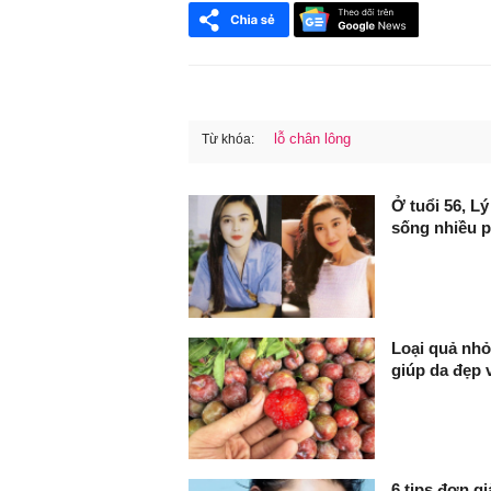
lỗ chân lông
Từ khóa:
FaceBook
Ở tuổi 56, L
sống nhiều 
Loại quả nhỏ
giúp da đẹp 
6 tips đơn g