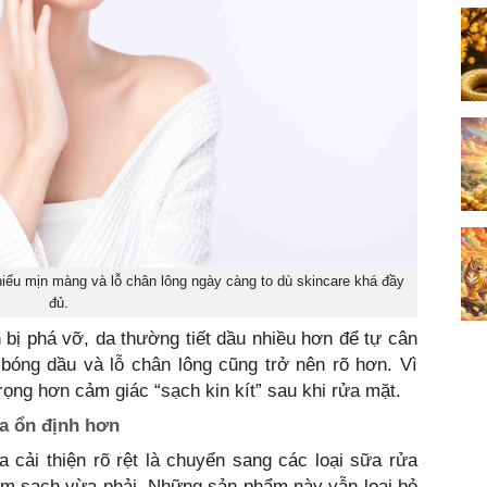
thiếu mịn màng và lỗ chân lông ngày càng to dù skincare khá đầy
đủ.
 bị phá vỡ, da thường tiết dầu nhiều hơn để tự cân
bóng dầu và lỗ chân lông cũng trở nên rõ hơn. Vì
rọng hơn cảm giác “sạch kin kít” sau khi rửa mặt.
da ổn định hơn
a cải thiện rõ rệt là chuyển sang các loại sữa rửa
àm sạch vừa phải. Những sản phẩm này vẫn loại bỏ