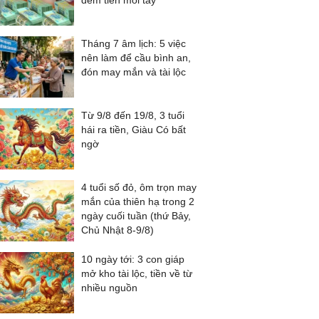
đếm tiền mỏi tay
Tháng 7 âm lịch: 5 việc
nên làm để cầu bình an,
đón may mắn và tài lộc
Từ 9/8 đến 19/8, 3 tuổi
hái ra tiền, Giàu Có bất
ngờ
4 tuổi số đỏ, ôm trọn may
mắn của thiên hạ trong 2
ngày cuối tuần (thứ Bảy,
Chủ Nhật 8-9/8)
10 ngày tới: 3 con giáp
mở kho tài lộc, tiền về từ
nhiều nguồn