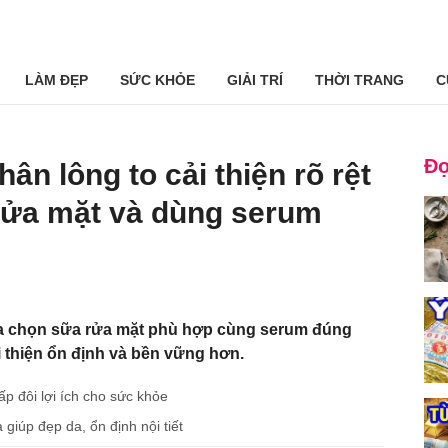
LÀM ĐẸP
SỨC KHỎE
GIẢI TRÍ
THỜI TRANG
C
Đọ
hân lông to cải thiện rõ rệt
rửa mặt và dùng serum
lựa chọn sữa rửa mặt phù hợp cùng serum đúng
i thiện ổn định và bền vững hơn.
p đôi lợi ích cho sức khỏe
giúp đẹp da, ổn định nội tiết