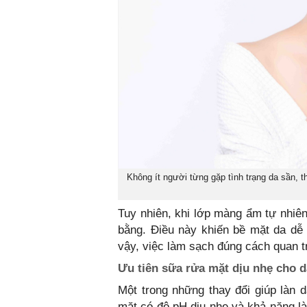
Không ít người từng gặp tình trạng da sần, 
Tuy nhiên, khi lớp màng ẩm tự nhiên
bằng. Điều này khiến bề mặt da dễ 
vậy, việc làm sạch đúng cách quan t
Ưu tiên sữa rửa mặt dịu nhẹ cho 
Một trong những thay đổi giúp làn d
mặt có độ pH dịu nhẹ và khả năng l