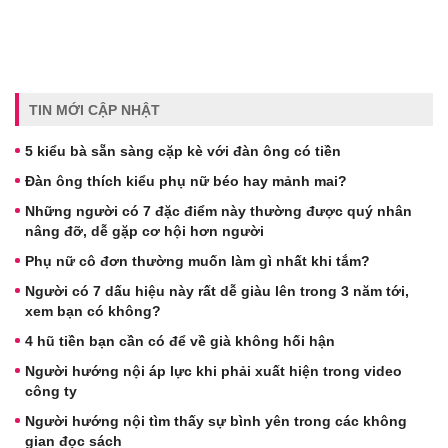
TIN MỚI CẬP NHẬT
5 kiểu bà sẵn sàng cặp kè với đàn ông có tiền
Đàn ông thích kiểu phụ nữ béo hay mảnh mai?
Những người có 7 đặc điểm này thường được quý nhân
nâng đỡ, dễ gặp cơ hội hơn người
Phụ nữ cô đơn thường muốn làm gì nhất khi tắm?
Người có 7 dấu hiệu này rất dễ giàu lên trong 3 năm tới,
xem bạn có không?
4 hũ tiền bạn cần có để về già không hối hận
Người hướng nội áp lực khi phải xuất hiện trong video
công ty
Người hướng nội tìm thấy sự bình yên trong các không
gian đọc sách