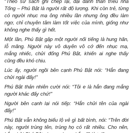
"
Theo sử sách ghi chép lại, đại danh thần triều nhà
Tống – Phú Bật là người rất độ lượng. Khi còn trẻ, từng
có người nhục mạ ông nhiều lần nhưng ông đều làm
ngơ, chỉ chuyên tâm làm tốt việc của mình, giống như
không nghe thấy gì hết.
Một lần, Phú Bật gặp một người nổi tiếng là hung hãn,
lỗ mãng. Người này vô duyên vô cớ đến nhục mạ,
mắng nhiếc, chửi đổng Phú Bật, khiến ai nghe thấy
cũng đều khó chịu.
Lúc ấy, người ngồi bên cạnh Phú Bật nói: “Hắn đang
chửi ngài đấy!”
Phú Bật thản nhiên cười nói: “Tôi e là hắn đang mắng
người khác đấy chứ!”
Người bên cạnh lại nói tiếp: “Hắn chửi tên của ngài
đấy!”
Phú Bật vẫn không biểu lộ vẻ gì bất bình, nói: “Trên đời
này, người trùng tên, trùng họ có rất nhiều. Cho nên,