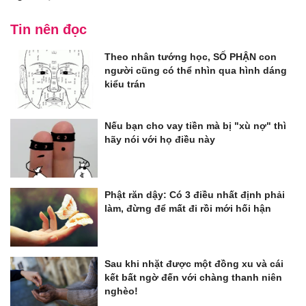
Tin nên đọc
Theo nhân tướng học, SỐ PHẬN con
người cũng có thể nhìn qua hình dáng
kiểu trán
Nếu bạn cho vay tiền mà bị "xù nợ" thì
hãy nói với họ điều này
Phật răn dậy: Có 3 điều nhất định phải
làm, đừng để mất đi rồi mới hối hận
Sau khi nhặt được một đồng xu và cái
kết bất ngờ đến với chàng thanh niên
nghèo!