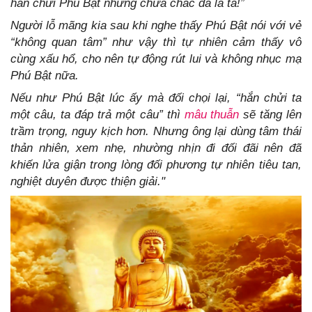
hắn chửi Phú Bật nhưng chưa chắc đã là ta!”
Người lỗ mãng kia sau khi nghe thấy Phú Bật nói với vẻ
“không quan tâm” như vậy thì tự nhiên cảm thấy vô
cùng xấu hổ, cho nên tự động rút lui và không nhục mạ
Phú Bật nữa.
Nếu như Phú Bật lúc ấy mà đối chọi lại, “hắn chửi ta
một câu, ta đáp trả một câu” thì
mâu thuẫn
sẽ tăng lên
trầm trọng, nguy kịch hơn. Nhưng ông lại dùng tâm thái
thản nhiên, xem nhẹ, nhường nhịn đi đối đãi nên đã
khiến lửa giận trong lòng đối phương tự nhiên tiêu tan,
nghiệt duyên được thiện giải."