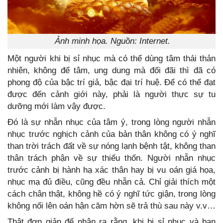
Ảnh minh họa. Nguồn: Internet.
Một người khi bị sỉ nhục mà có thể dùng tâm thái thản
nhiên, không để tâm, ung dung mà đối đãi thì đã có
phong độ của bậc trí giả, bậc đại trí huệ. Để có thể đạt
được đến cảnh giới này, phải là người thực sự tu
dưỡng mới làm vậy được.
Đó là sự nhẫn nhục của tâm ý, trong lòng người nhẫn
nhục trước nghịch cảnh của bản thân không có ý nghĩ
than trời trách đất về sự nóng lạnh bệnh tật, không than
thân trách phận về sự thiếu thốn. Người nhẫn nhục
trước cảnh bị hành hạ xác thân hay bị vu oán giá họa,
nhục mạ đủ điều, cũng đều nhẫn cả. Chỉ giải thích một
cách chân thật, không hề có ý nghĩ tức giận, trong lòng
không nổi lên oán hận căm hờn sẽ trả thù sau này v.v…
Thật đơn giản để nhận ra rằng, khi bị sỉ nhục và bạn