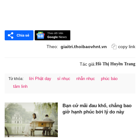
Theo:
giaitri.thoibaovhnt.vn
copy link
Tác giả:
Hồ Thị Huyền Trang
lời Phật dạy
sỉ nhục
nhẫn nhục
phúc báo
Từ khóa:
tâm linh
Bạn cứ mãi đau khổ, chẳng bao
giờ hạnh phúc bởi lý do này