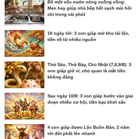
Đổ một cốc nước nóng xuống cống:
Mẹo hay giúp nhà bếp hết sạch mùi hôi
chỉ trong vài phút
10 ngày tới: 3 con giáp mở kho tài lộc,
tiền về từ nhiều nguồn
Thứ Sáu, Thứ Bảy, Chủ Nhật (7,8,9/8): 3
con giáp giữ ví, chủ quan là mất tiền
không đáng
Sau ngày 10/8: 3 con giáp bước vào giai
đoạn nhiều cơ hội, tiền bạc khởi sắc
4 con giáp được Lộc Buôn Bán, 2 năm
tới đời phất lên nhanh