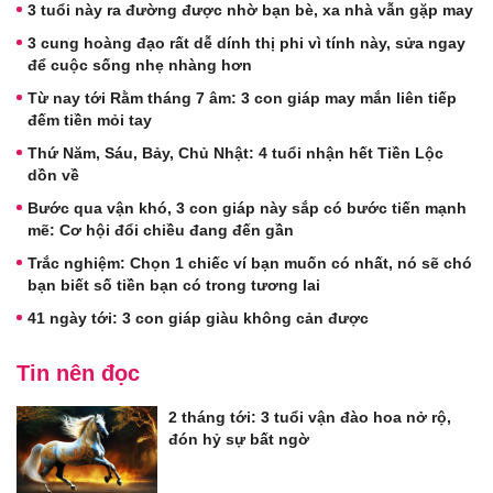
3 tuổi này ra đường được nhờ bạn bè, xa nhà vẫn gặp may
3 cung hoàng đạo rất dễ dính thị phi vì tính này, sửa ngay
để cuộc sống nhẹ nhàng hơn
Từ nay tới Rằm tháng 7 âm: 3 con giáp may mắn liên tiếp
đếm tiền mỏi tay
Thứ Năm, Sáu, Bảy, Chủ Nhật: 4 tuổi nhận hết Tiền Lộc
dồn về
Bước qua vận khó, 3 con giáp này sắp có bước tiến mạnh
mẽ: Cơ hội đổi chiều đang đến gần
Trắc nghiệm: Chọn 1 chiếc ví bạn muốn có nhất, nó sẽ chó
bạn biết số tiền bạn có trong tương lai
41 ngày tới: 3 con giáp giàu không cản được
Tin nên đọc
2 tháng tới: 3 tuổi vận đào hoa nở rộ,
đón hỷ sự bất ngờ