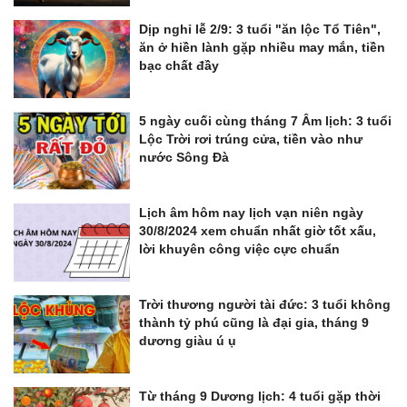
Dịp nghỉ lễ 2/9: 3 tuổi "ăn lộc Tổ Tiên",
ăn ở hiền lành gặp nhiều may mắn, tiền
bạc chất đầy
5 ngày cuối cùng tháng 7 Âm lịch: 3 tuổi
Lộc Trời rơi trúng cửa, tiền vào như
nước Sông Đà
Lịch âm hôm nay lịch vạn niên ngày
30/8/2024 xem chuẩn nhất giờ tốt xấu,
lời khuyên công việc cực chuẩn
Trời thương người tài đức: 3 tuổi không
thành tỷ phú cũng là đại gia, tháng 9
dương giàu ú ụ
Từ tháng 9 Dương lịch: 4 tuổi gặp thời