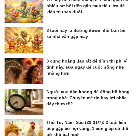
nhiều cơ hội tiến gần mục tiêu lớn đã
kiên trì theo đuổi
3 tuổi này ra đường được nhờ bạn bè,
xa nhà vẫn gặp may
3 cung hoàng đạo rất dễ dính thị phi vì
tính này, sửa ngay để cuộc sống nhẹ
nhàng hơn
Người xưa dặn không để đồng hồ hỏng
trong nhà: Chuyện mê tín hay lời nhắc
đầy thực tế?
Thứ Tư, Năm, Sáu (29-31/7): 2 tuổi liên
tiếp gặp cơ hội vàng, 1 con giáp có thể
gỡ khó bất ngờ