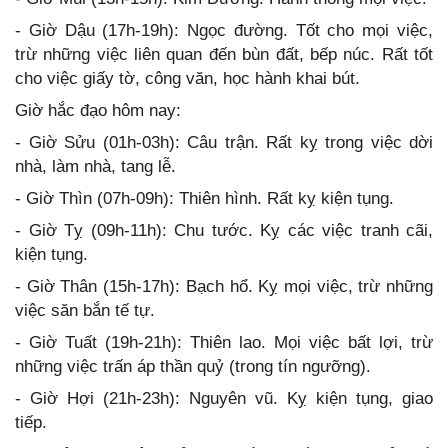
- Giờ Dậu (17h-19h): Ngọc đường. Tốt cho mọi việc,
trừ những việc liên quan đến bùn đất, bếp núc. Rất tốt
cho việc giấy tờ, công văn, học hành khai bút.
Giờ hắc đạo hôm nay:
- Giờ Sửu (01h-03h): Câu trận. Rất kỵ trong việc dời
nhà, làm nhà, tang lễ.
- Giờ Thìn (07h-09h): Thiên hình. Rất kỵ kiện tụng.
- Giờ Tỵ (09h-11h): Chu tước. Kỵ các việc tranh cãi,
kiện tụng.
- Giờ Thân (15h-17h): Bạch hổ. Kỵ mọi việc, trừ những
việc săn bắn tế tự.
- Giờ Tuất (19h-21h): Thiên lao. Mọi việc bất lợi, trừ
những việc trấn áp thần quỷ (trong tín ngưỡng).
- Giờ Hợi (21h-23h): Nguyên vũ. Kỵ kiện tụng, giao
tiếp.