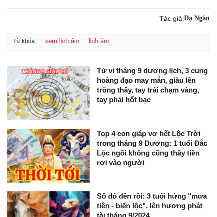
Tác giả:
Dạ Ngân
xem lịch âm
lịch âm
Từ khóa:
Tử vi tháng 9 dương lịch, 3 cung
hoàng đạo may mắn, giàu lên
trông thấy, tay trái chạm vàng,
tay phải hốt bạc
Top 4 con giáp vơ hết Lộc Trời
trong tháng 9 Dương: 1 tuổi Đắc
Lộc ngồi không cũng thấy tiền
rơi vào người
Số đỏ đến rồi: 3 tuổi hứng "mưa
tiền - biển lộc", lên hương phát
tài tháng 9/2024