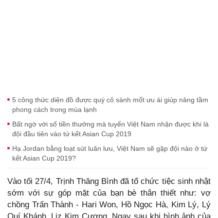
5 công thức diện đồ được quý cô sành mốt ưu ái giúp nâng tầm
phong cách trong mùa lạnh
Bất ngờ với số tiền thưởng mà tuyển Việt Nam nhận được khi là
đội đầu tiên vào tứ kết Asian Cup 2019
Hạ Jordan bằng loạt sút luân lưu, Việt Nam sẽ gặp đội nào ở tứ
kết Asian Cup 2019?
Vào tối 27/4, Trịnh Thăng Bình đã tổ chức tiệc sinh nhật
sớm với sự góp mặt của bạn bè thân thiết như: vợ
chồng Trấn Thành - Hari Won, Hồ Ngọc Hà, Kim Lý, Lý
Quí Khánh, Liz Kim Cương. Ngay sau khi hình ảnh của