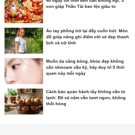
40 ngày tới thời đến cản không kịp: 3
con giáp Thần Tài ban lộc giàu to
Áo tay phồng trở lại đầy cuốn hút: Món
đồ giúp nàng ghi điểm với vẻ đẹp thanh
lịch và nữ tính
Muốn da căng bóng, khỏe đẹp không
cần skincare cầu kỳ, hãy duy trì 5 thói
quen này mỗi ngày
Cách bảo quản hành tây không cần tủ
lạnh: Để cả năm vẫn tươi ngon, không
thối hỏng