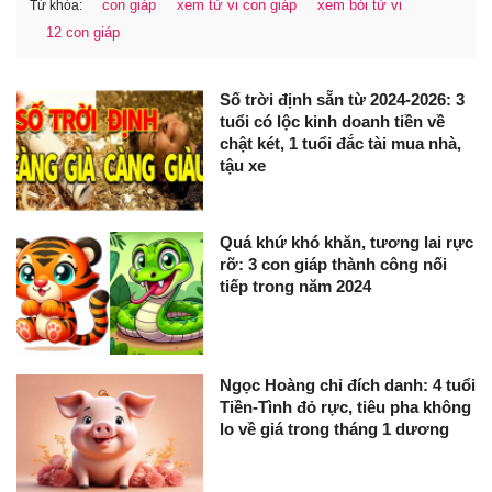
con giáp
xem tử vi con giáp
xem bói tử vi
Từ khóa:
12 con giáp
Số trời định sẵn từ 2024-2026: 3
tuổi có lộc kinh doanh tiền về
chật két, 1 tuổi đắc tài mua nhà,
tậu xe
Quá khứ khó khăn, tương lai rực
rỡ: 3 con giáp thành công nối
tiếp trong năm 2024
Ngọc Hoàng chỉ đích danh: 4 tuổi
Tiền-Tình đỏ rực, tiêu pha không
lo về giá trong tháng 1 dương