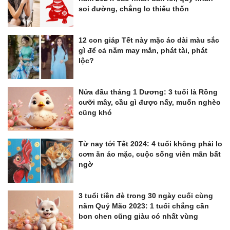
soi đường, chẳng lo thiếu thốn
12 con giáp Tết này mặc áo dài màu sắc
gì để cả năm may mắn, phát tài, phát
lộc?
Nửa đầu tháng 1 Dương: 3 tuổi là Rồng
cưỡi mây, cầu gì được nấy, muốn nghèo
cũng khó
Từ nay tới Tết 2024: 4 tuổi không phải lo
cơm ăn áo mặc, cuộc sống viên mãn bất
ngờ
3 tuổi tiền đè trong 30 ngày cuối cùng
năm Quý Mão 2023: 1 tuổi chẳng cần
bon chen cũng giàu có nhất vùng