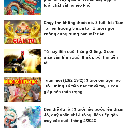
tuổi chật vật nghèo khó
Chạy trời không thoát số: 3 tuổi hết Tam
Tai lên hương 5 năm tới, 1 tuổi ngồi
không cũng trúng nạn mất tiền
Từ nay đến cuối tháng Giêng: 3 con
giáp vận trình xuôi thuận, bội thu tiền
tài
Tuần mới (13/2-19/2): 3 tuổi ôm trọn lộc
Trời, trúng số tiền bạc tự về tay, 1 con
giáp nên thận trọng
Đen thế đủ rồi: 3 tuổi này bước lên thảm
đỏ, quý nhân chỉ đường, liên tiếp gặp
may vào cuối tháng 2/2023