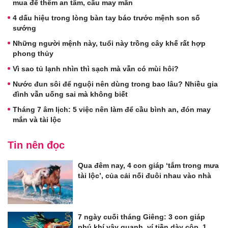
mua để thêm an tâm, cầu may mắn
4 dấu hiệu trong lòng bàn tay báo trước mệnh son số
sướng
Những người mệnh này, tuổi này trồng cây khế rất hợp
phong thủy
Vì sao tủ lạnh nhìn thì sạch mà vẫn có mùi hôi?
Nước đun sôi để nguội nên dùng trong bao lâu? Nhiều gia
đình vẫn uống sai mà không biết
Tháng 7 âm lịch: 5 việc nên làm để cầu bình an, đón may
mắn và tài lộc
Tin nên đọc
Qua đêm nay, 4 con giáp ‘tắm trong mưa
tài lộc’, của cải nối đuôi nhau vào nhà
7 ngày cuối tháng Giêng: 3 con giáp
phú khí vây quanh, ví tiền dày cộp, 1