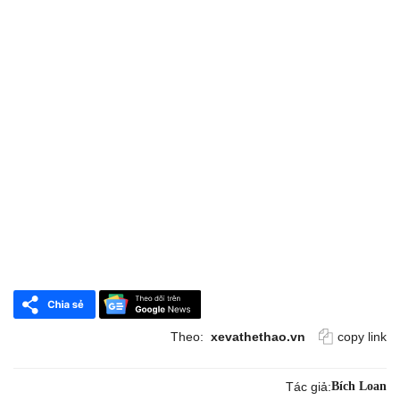
Theo:
xevathethao.vn
copy link
Tác giả:
Bích Loan