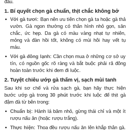
đầu.
1. Bí quyết chọn gà chuẩn, thịt chắc không bở
Với gà tươi:
Bạn nên ưu tiên chọn gà ta hoặc gà thả
vườn. Gà ngon thường có thân hình nhỏ gọn, săn
chắc, ức hẹp. Da gà có màu vàng nhạt tự nhiên,
mỏng và đàn hồi tốt, không có mùi hôi hay vết tụ
máu.
Với gà đông lạnh:
Cần chọn mua ở những cơ sở uy
tín, có nguồn gốc rõ ràng và bắt buộc phải rã đông
hoàn toàn trước khi đem đi luộc.
2. Tuyệt chiêu ướp gà thấm vị, sạch mùi tanh
Sau khi sơ chế và rửa sạch gà, bạn hãy thực hiện
bước ướp gà trong
30 phút
trước khi luộc để thịt gà
đậm đà từ bên trong:
Chuẩn bị:
Hành lá băm nhỏ, gừng thái chỉ và một ít
rượu nấu ăn (hoặc rượu trắng).
Thực hiện:
Thoa đều rượu nấu ăn lên khắp thân gà.