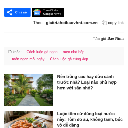
Theo:
giaitri.thoibaovhnt.com.vn
copy link
Tác giả:
Bảo Ninh
Cách luộc gà ngon
mẹo nhà bếp
Từ khóa:
món ngon mỗi ngày
Cách luộc gà cúng đẹp
Nên trồng cau hay dừa cảnh
trước nhà? Loại nào phù hợp
hơn với sân nhỏ?
Luộc tôm cứ dùng loại nước
này: Tôm đỏ au, không tanh, bóc
vỏ dễ dàng