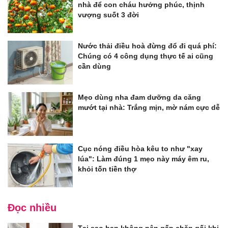
nhà để con cháu hưởng phúc, thịnh
vượng suốt 3 đời
Nước thải điều hoà đừng đổ đi quá phí:
Chúng có 4 công dụng thực tế ai cũng
cần dùng
Mẹo dùng nha đam dưỡng da căng
mướt tại nhà: Trắng mịn, mờ nám cực dễ
Cục nóng điều hòa kêu to như "xay
lúa": Làm đúng 1 mẹo này máy êm ru,
khỏi tốn tiền thợ
Đọc nhiều
Tại sao bạn không nên gấp chăn gối khi