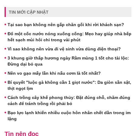
TIN MỚI CẬP NHẬT
Tại sao bạn không nên gấp chăn gối khi rời khách sạn?
Đổ một cốc nước nóng xuống cống: Mẹo hay giúp nhà bếp
hết sạch mùi hôi chỉ trong vài phút
Vì sao không nên vừa đi vệ sinh vừa dùng điện thoại?
3 khung giờ thắp hương ngày Rằm mùng 1 tốt cho tài lộc:
Đừng dại bỏ qua
Nên vo gạo mấy lần khi nấu cơm là tốt nhất?
Bí quyết "luộc gà không cần 1 giọt nước": Da giòn sần sật,
thịt ngọt lịm
Cách trồng cây khế phong thủy: Đặt đúng chỗ, chăm đúng
cách để tránh trồng rồi phải bỏ
Bạo lực lạnh khiến nhiều cuộc hôn nhân chết dần trong im
lặng
Tin nên đọc