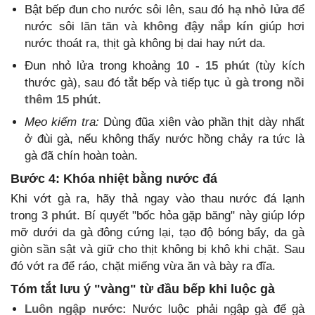
Bật bếp đun cho nước sôi lên, sau đó
hạ nhỏ lửa
để
nước sôi lăn tăn và
không đậy nắp kín
giúp hơi
nước thoát ra, thịt gà không bị dai hay nứt da.
Đun nhỏ lửa trong khoảng
10 - 15 phút
(tùy kích
thước gà), sau đó tắt bếp và tiếp tục
ủ gà trong nồi
thêm 15 phút
.
Mẹo kiểm tra:
Dùng đũa xiên vào phần thịt dày nhất
ở đùi gà, nếu không thấy nước hồng chảy ra tức là
gà đã chín hoàn toàn.
Bước 4: Khóa nhiệt bằng nước đá
Khi vớt gà ra, hãy thả ngay vào thau nước đá lạnh
trong
3 phút
. Bí quyết "bốc hỏa gặp băng" này giúp lớp
mỡ dưới da gà đông cứng lại, tạo độ bóng bẩy, da gà
giòn sần sật và giữ cho thịt không bị khô khi chặt. Sau
đó vớt ra để ráo, chặt miếng vừa ăn và bày ra đĩa.
Tóm tắt lưu ý "vàng" từ đầu bếp khi luộc gà
Luôn ngập nước:
Nước luộc phải ngập gà để gà