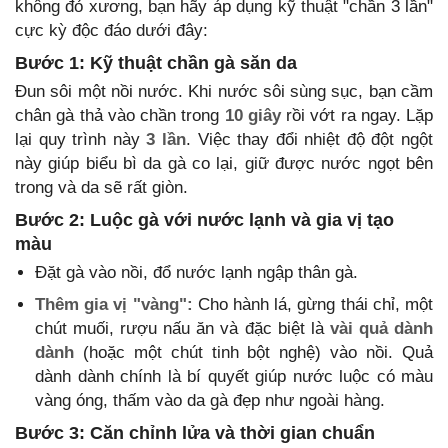
không đỏ xương, bạn hãy áp dụng kỹ thuật "chần 3 lần"
cực kỳ độc đáo dưới đây:
Bước 1: Kỹ thuật chần gà săn da
Đun sôi một nồi nước. Khi nước sôi sùng sục, bạn cầm
chân gà thả vào chần trong
10 giây
rồi vớt ra ngay. Lặp
lại quy trình này
3 lần
. Việc thay đổi nhiệt độ đột ngột
này giúp biểu bì da gà co lại, giữ được nước ngọt bên
trong và da sẽ rất giòn.
Bước 2: Luộc gà với nước lạnh và gia vị tạo
màu
Đặt gà vào nồi, đổ nước lạnh ngập thân gà.
Thêm gia vị "vàng":
Cho hành lá, gừng thái chỉ, một
chút muối, rượu nấu ăn và đặc biệt là
vài quả dành
dành
(hoặc một chút tinh bột nghệ) vào nồi. Quả
dành dành chính là bí quyết giúp nước luộc có màu
vàng óng, thấm vào da gà đẹp như ngoài hàng.
Bước 3: Căn chỉnh lửa và thời gian chuẩn