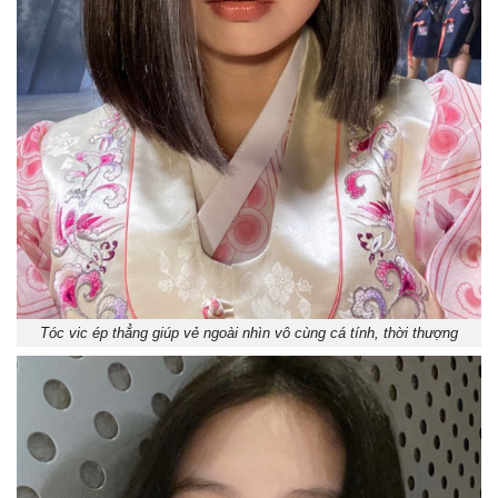
Tóc vic ép thẳng giúp vẻ ngoài nhìn vô cùng cá tính, thời thượng