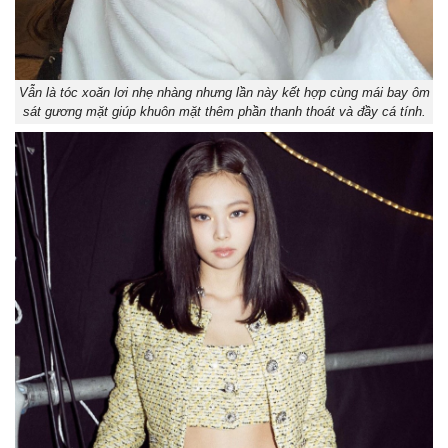
Vẫn là tóc xoăn lơi nhẹ nhàng nhưng lần này kết hợp cùng mái bay ôm
sát gương mặt giúp khuôn mặt thêm phần thanh thoát và đầy cá tính.