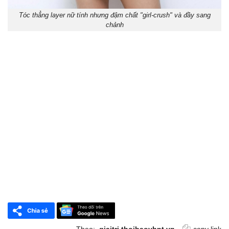
Tóc thẳng layer nữ tính nhưng đậm chất "girl-crush" và đầy sang
chảnh
Theo:
giaitri.thoibaovhnt.vn
copy link