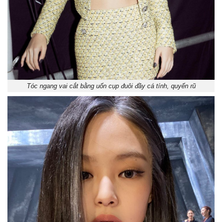
Tóc ngang vai cắt bằng uốn cụp đuôi đầy cá tính, quyến rũ