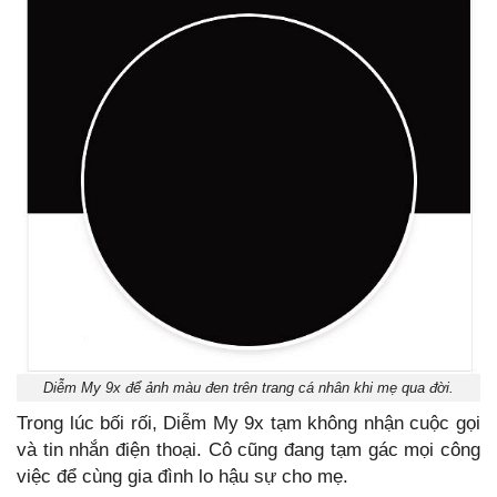
Diễm My 9x để ảnh màu đen trên trang cá nhân khi mẹ qua đời.
Trong lúc bối rối, Diễm My 9x tạm không nhận cuộc gọi
và tin nhắn điện thoại. Cô cũng đang tạm gác mọi công
việc để cùng gia đình lo hậu sự cho mẹ.