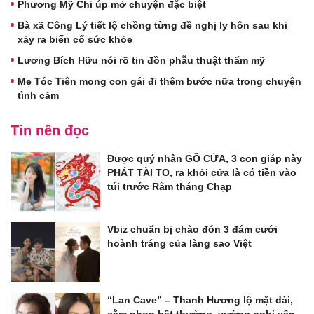
Phương Mỹ Chi úp mở chuyện đặc biệt
Bà xã Công Lý tiết lộ chồng từng đề nghị ly hôn sau khi
xảy ra biến cố sức khỏe
Lương Bích Hữu nói rõ tin đồn phẫu thuật thẩm mỹ
Mẹ Tóc Tiên mong con gái đi thêm bước nữa trong chuyện
tình cảm
Tin nên đọc
Được quý nhân GÕ CỬA, 3 con giáp này
PHÁT TÀI TO, ra khỏi cửa là có tiền vào
túi trước Rằm tháng Chạp
Vbiz chuẩn bị chào đón 3 đám cưới
hoành tráng của làng sao Việt
“Lan Cave” – Thanh Hương lộ mặt dài,
cằm nhọn bất thường, vướng nghi vấn