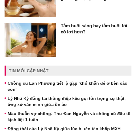
Tắm buổi sáng hay tắm buổi tối
có lợi hơn?
TIN MỚI CẬP NHẬT
Chồng cũ Lan Phương tiết lộ gặp 'khó khăn để ở bên các
con'
Lý Nhã Kỳ đăng tải thông điệp kêu gọi tôn trọng sự thật,
ứng xử văn minh giữa ồn ào
Mâu thuẫn vợ chồng: Thư Đan Nguyễn và chồng cũ đấu tố
kịch liệt 1 tuần
Động thái của Lý Nhã Kỳ giữa lúc bị réo tên khắp MXH