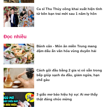
Ca sĩ Thu Thủy công khai xuất hiện tình
tứ bên bạn trai mới sau 1 năm ly hôn
Đọc nhiều
Bánh căn - Món ăn miền Trung mang
đậm dấu ấn văn hóa vùng duyên hải
Cách gội đầu bằng 2 gia vị có sẵn trong
bếp giúp sạch da đầu, giảm ngứa, hạn
chế gàu
3 giấc mơ báo hiệu hỷ sự: Ai mơ thấy
thật đáng chúc mừng