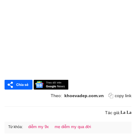
Theo:
khoevadep.com.vn
copy link
Tác giả:
La La
diễm my 9x
mẹ diễm my qua đời
Từ khóa: