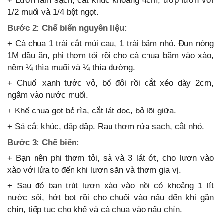
+ Lươn làm sạch, cắt khúc khoảng 4cm, ướp lươn với
1/2 muối và 1/4 bột ngọt.
Bước 2: Chế biến nguyên liệu:
+ Cà chua 1 trái cắt múi cau, 1 trái băm nhỏ. Đun nóng
1M dầu ăn, phi thơm tỏi rồi cho cà chua băm vào xào,
nêm ¼ thìa muối và ¼ thìa đường.
+ Chuối xanh tước vỏ, bổ đôi rồi cắt xéo dày 2cm,
ngâm vào nước muối.
+ Khế chua gọt bỏ rìa, cắt lát dọc, bỏ lõi giữa.
+ Sả cắt khúc, đập dập. Rau thơm rửa sạch, cắt nhỏ.
Bước 3: Chế biến:
+ Bạn nên phi thơm tỏi, sả và 3 lát ớt, cho lươn vào
xào với lửa to đến khi lươn săn và thơm gia vị.
+ Sau đó bạn trút lươn xào vào nồi có khoảng 1 lít
nước sôi, hớt bọt rồi cho chuối vào nấu đến khi gần
chín, tiếp tục cho khế và cà chua vào nấu chín.