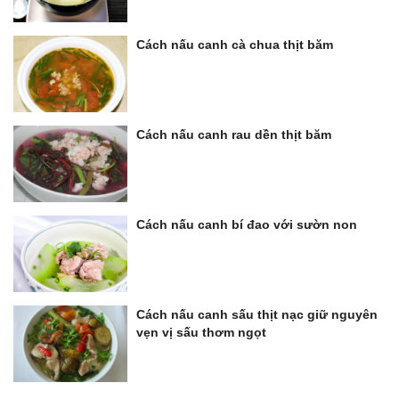
Cách nấu canh cà chua thịt băm
Cách nấu canh rau dền thịt băm
Cách nấu canh bí đao với sườn non
Cách nấu canh sấu thịt nạc giữ nguyên
vẹn vị sấu thơm ngọt