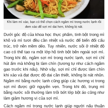
Khi làm mì xào, bạn có thể chọn cách ngâm mì trong nước lạnh rồi
đem xào để sợi mì dai hơn, không bị nát.
Dưới góc độ của khoa học thực phẩm, tinh bột trong mì
khô và mì tươi đều cần nhiệt và nước để biến đổi cấu
trúc, trở nên mềm dẻo. Tuy nhiên, nước sôi ở nhiệt độ
cao có thể tạo ra một lớp hộ tinh bột bên ngoài sợi mì.
Trong khi đó, ngâm sợi mì trong nước lạnh, sợi mì chỉ
hút ẩm mà không bị làm chín (tương tự như cách ngâm
gạo trước khi nấu). Nhờ vậy, sợi mì chỉ được làm chín
khi xào và đạt được độ dai cần thiết, không bị nát nhũn.
Ngâm mì bằng nước lạnh cũng giúp các hương vị trong
sợi mì được giữ nguyên vẹn. Trong khi đó, trụng mì
bằng nước sôi thường làm trôi bớt lớp bột áo cũng như
làm giảm hương vị của sợi mì.
Cách ngâm mì trong nước lạnh giúp người nấu thuận