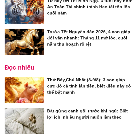
Từ nay tới Tết Bính Ngọ: 3 tuổi hãy nhớ
An Toàn Tài chính tránh Hao tài tổn lộc
cuối năm
Trước Tết Nguyên đán 2026, 4 con giáp
đổi vận nhanh: Tháng 11 mở lộc, cuối
năm thu hoạch rõ rệt
Đọc nhiều
Thứ Bảy,Chủ Nhật (8-9/8): 3 con giáp
cực đỏ cả tình lẫn tiền, biết điều này có
thể bật mạnh
Đặt gừng cạnh gối trước khi ngủ: Biết
lợi ích, nhiều người muốn làm theo