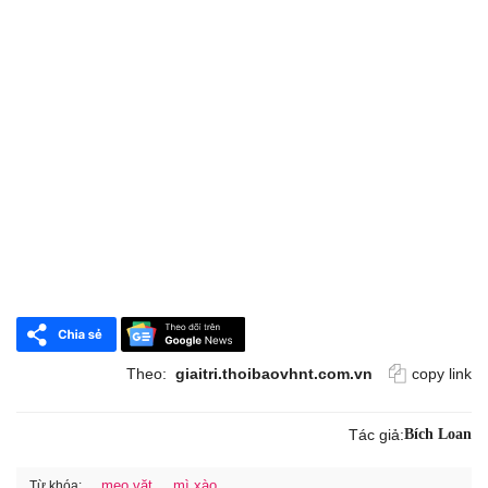
Theo:
giaitri.thoibaovhnt.com.vn
copy link
Tác giả:
Bích Loan
mẹo vặt
mì xào
Từ khóa: