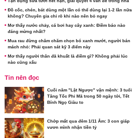
Tận dụng sữa tươi hết hạn, giải quyết 4 vấn đề trong nhà
Đồ cốc, chén, bát dùng một lần có thể dùng lại 1-2 lần nữa
không? Chuyên gia chỉ rõ khi nào nên bỏ ngay
Mơ thấy nước chảy, cá bơi hay cây xanh: Điềm báo nào
đáng mừng nhất?
Mua rau đừng chăm chăm chọn bó xanh mướt, người bán
mách nhỏ: Phải quan sát kỹ 3 điểm này
Mơ thấy người thân đã khuất là điềm gì? Không phải lúc
nào cũng xấu
Tin nên đọc
Cuối năm "Lật Ngược" vận mệnh: 3 tuổi
Tăng Tốc Phi Mã trong 50 ngày tới, Tết
Bính Ngọ Giàu to
Chớp mắt qua đêm 1/11 Âm: 3 con giáp
vươn mình nhận tiền tỷ