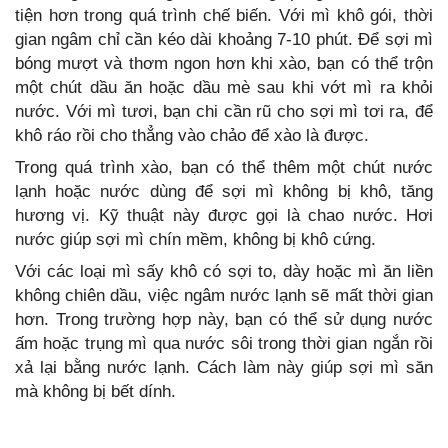
tiện hơn trong quá trình chế biến. Với mì khô gói, thời
gian ngâm chỉ cần kéo dài khoảng 7-10 phút. Để sợi mì
bóng mượt và thơm ngon hơn khi xào, bạn có thể trộn
một chút dầu ăn hoặc dầu mè sau khi vớt mì ra khỏi
nước. Với mì tươi, bạn chi cần rũ cho sợi mì tơi ra, để
khô ráo rồi cho thẳng vào chảo để xào là được.
Trong quá trình xào, bạn có thể thêm một chút nước
lạnh hoặc nước dùng để sợi mì không bị khô, tăng
hương vị. Kỹ thuật này được gọi là chao nước. Hơi
nước giúp sợi mì chín mềm, không bị khô cứng.
Với các loại mì sấy khô có sợi to, dày hoặc mì ăn liền
không chiên dầu, việc ngâm nước lạnh sẽ mất thời gian
hơn. Trong trường hợp này, bạn có thể sử dụng nước
ấm hoặc trụng mì qua nước sôi trong thời gian ngắn rồi
xả lại bằng nước lạnh. Cách làm này giúp sợi mì săn
mà không bị bết dính.