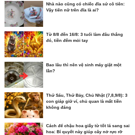
Nhà nào cũng có chiếc đĩa sứ cô tiên:
Vậy tiên nữ trên đĩa là ai?
Từ 8/8 đến 16/8: 3 tuổi làm đâu thắng
đó, tiền đếm mỏi tay
Bao lâu thì nên vệ sinh máy giặt một
lần?
Thứ Sáu, Thứ Bảy, Chủ Nhật (7,8,9/8): 3
con giáp giữ ví, chủ quan là mất tiền
không đáng
Cách để chậu hoa giấy từ tốt lá sang sai
hoa: Bí quyết này giúp cây nở rực rỡ