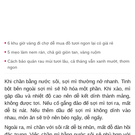
6 khu giờ vàng đi chợ dễ mua đồ tươi ngon lại có giá rẻ
5 mẹo làm nem rán, chả giò giòn tan, vàng ruộm
Cách bảo quản rau mùi tươi lâu, cả tháng vẫn xanh mướt, thơm
ngon
Khi chần bằng nước sôi, sợi mì thường nở nhanh. Tinh
bột bên ngoài sợi mì sẽ hồ hóa một phần. Khi xào, mì
gặp dầu và nhiệt độ cao nên dễ kết dính thành mảng,
không được tơi. Nếu cố gắng đảo để sợi mì tơi ra, mất
dễ bị nát. Nếu thêm dầu để sợi mì không dính vào
nhau, món ăn sẽ trở nên béo ngậy, dễ ngấy.
Ngoài ra, mì chần với sôi rất dễ bị nhũn, mất đỗ đàn hồi
đặc trưng. Việc chần mì bằng nước sôi sẽ phù hợp với