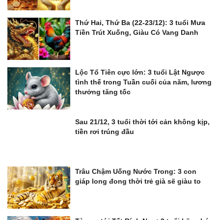
Thứ Hai, Thứ Ba (22-23/12): 3 tuổi Mưa
Tiền Trút Xuống, Giàu Có Vang Danh
Lộc Tổ Tiên cực lớn: 3 tuổi Lật Ngược
tình thế trong Tuần cuối của năm, lương
thưởng tăng tốc
Sau 21/12, 3 tuổi thời tới cản không kịp,
tiền rơi trúng đầu
Trâu Chậm Uống Nước Trong: 3 con
giáp long đong thời trẻ già sẽ giàu to