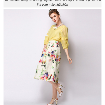
sắc và kiểu dáng, từ những hoạ tiết hoa to nổi bật cho đến hoạ tiết nhỏ
li ti gam màu nhã nhặn