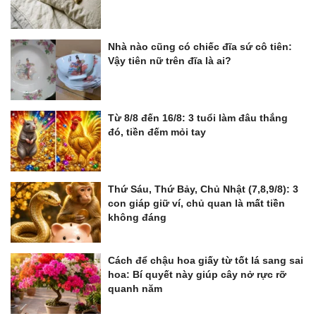
Nhà nào cũng có chiếc đĩa sứ cô tiên:
Vậy tiên nữ trên đĩa là ai?
Từ 8/8 đến 16/8: 3 tuổi làm đâu thắng
đó, tiền đếm mỏi tay
Thứ Sáu, Thứ Bảy, Chủ Nhật (7,8,9/8): 3
con giáp giữ ví, chủ quan là mất tiền
không đáng
Cách để chậu hoa giấy từ tốt lá sang sai
hoa: Bí quyết này giúp cây nở rực rỡ
quanh năm