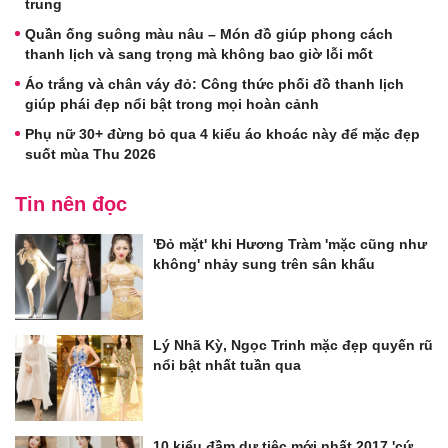
trung
Quần ống suông màu nâu – Món đồ giúp phong cách
thanh lịch và sang trọng mà không bao giờ lỗi mốt
Áo trắng và chân váy đỏ: Công thức phối đồ thanh lịch
giúp phái đẹp nổi bật trong mọi hoàn cảnh
Phụ nữ 30+ đừng bỏ qua 4 kiểu áo khoác này để mặc đẹp
suốt mùa Thu 2026
Tin nên đọc
'Đỏ mặt' khi Hương Tràm 'mặc cũng như
không' nhảy sung trên sân khấu
Lý Nhã Kỳ, Ngọc Trinh mặc đẹp quyến rũ
nổi bật nhất tuần qua
10 kiểu đầm dự tiệc mới nhất 2017 'cứ