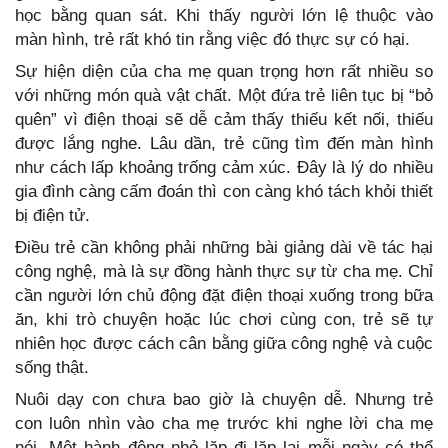
học bằng quan sát. Khi thấy người lớn lệ thuộc vào
màn hình, trẻ rất khó tin rằng việc đó thực sự có hại.
Sự hiện diện của cha mẹ quan trọng hơn rất nhiều so
với những món quà vật chất. Một đứa trẻ liên tục bị “bỏ
quên” vì điện thoại sẽ dễ cảm thấy thiếu kết nối, thiếu
được lắng nghe. Lâu dần, trẻ cũng tìm đến màn hình
như cách lấp khoảng trống cảm xúc. Đây là lý do nhiều
gia đình càng cấm đoán thì con càng khó tách khỏi thiết
bị điện tử.
Điều trẻ cần không phải những bài giảng dài về tác hại
công nghệ, mà là sự đồng hành thực sự từ cha mẹ. Chỉ
cần người lớn chủ động đặt điện thoại xuống trong bữa
ăn, khi trò chuyện hoặc lúc chơi cùng con, trẻ sẽ tự
nhiên học được cách cân bằng giữa công nghệ và cuộc
sống thật.
Nuôi dạy con chưa bao giờ là chuyện dễ. Nhưng trẻ
con luôn nhìn vào cha mẹ trước khi nghe lời cha mẹ
nói. Một hành động nhỏ lặp đi lặp lại mỗi ngày có thể