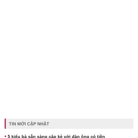
TIN MỚI CẬP NHẬT
5 kiểu bà sẵn sàng cặp kè với đàn ông có tiền