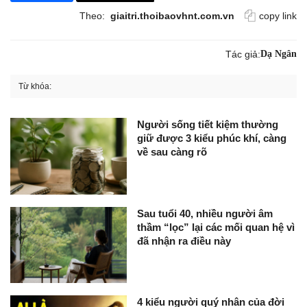
Theo:
giaitri.thoibaovhnt.com.vn
copy link
Tác giả:
Dạ Ngân
Từ khóa:
Người sống tiết kiệm thường
giữ được 3 kiểu phúc khí, càng
về sau càng rõ
Sau tuổi 40, nhiều người âm
thầm “lọc” lại các mối quan hệ vì
đã nhận ra điều này
4 kiểu người quý nhân của đời