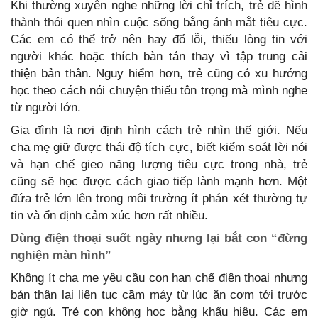
Khi thường xuyên nghe những lời chỉ trích, trẻ dễ hình
thành thói quen nhìn cuộc sống bằng ánh mắt tiêu cực.
Các em có thể trở nên hay đổ lỗi, thiếu lòng tin với
người khác hoặc thích bàn tán thay vì tập trung cải
thiện bản thân. Nguy hiểm hơn, trẻ cũng có xu hướng
học theo cách nói chuyện thiếu tôn trọng mà mình nghe
từ người lớn.
Gia đình là nơi định hình cách trẻ nhìn thế giới. Nếu
cha mẹ giữ được thái độ tích cực, biết kiểm soát lời nói
và hạn chế gieo năng lượng tiêu cực trong nhà, trẻ
cũng sẽ học được cách giao tiếp lành mạnh hơn. Một
đứa trẻ lớn lên trong môi trường ít phán xét thường tự
tin và ổn định cảm xúc hơn rất nhiều.
Dùng điện thoại suốt ngày nhưng lại bắt con “đừng
nghiện màn hình”
Không ít cha mẹ yêu cầu con hạn chế điện thoại nhưng
bản thân lại liên tục cầm máy từ lúc ăn cơm tới trước
giờ ngủ. Trẻ con không học bằng khẩu hiệu. Các em