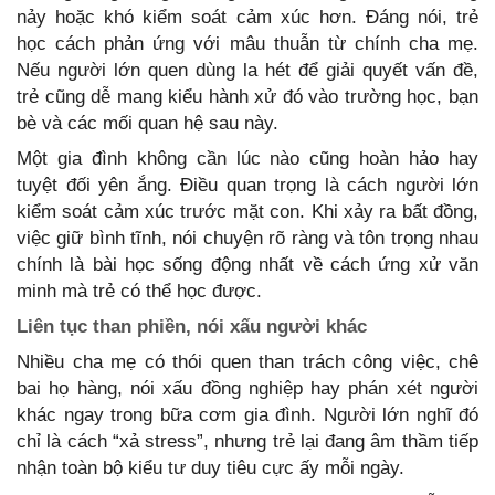
nảy hoặc khó kiểm soát cảm xúc hơn. Đáng nói, trẻ
học cách phản ứng với mâu thuẫn từ chính cha mẹ.
Nếu người lớn quen dùng la hét để giải quyết vấn đề,
trẻ cũng dễ mang kiểu hành xử đó vào trường học, bạn
bè và các mối quan hệ sau này.
Một gia đình không cần lúc nào cũng hoàn hảo hay
tuyệt đối yên ắng. Điều quan trọng là cách người lớn
kiểm soát cảm xúc trước mặt con. Khi xảy ra bất đồng,
việc giữ bình tĩnh, nói chuyện rõ ràng và tôn trọng nhau
chính là bài học sống động nhất về cách ứng xử văn
minh mà trẻ có thể học được.
Liên tục than phiền, nói xấu người khác
Nhiều cha mẹ có thói quen than trách công việc, chê
bai họ hàng, nói xấu đồng nghiệp hay phán xét người
khác ngay trong bữa cơm gia đình. Người lớn nghĩ đó
chỉ là cách “xả stress”, nhưng trẻ lại đang âm thầm tiếp
nhận toàn bộ kiểu tư duy tiêu cực ấy mỗi ngày.