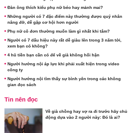
Đàn ông thích kiểu phụ nữ béo hay mảnh mai?
Những người có 7 đặc điểm này thường được quý nhân
nâng đỡ, dễ gặp cơ hội hơn người
Phụ nữ cô đơn thường muốn làm gì nhất khi tắm?
Người có 7 dấu hiệu này rất dễ giàu lên trong 3 năm tới,
xem bạn có không?
4 hũ tiền bạn cần có để về già không hối hận
Người hướng nội áp lực khi phải xuất hiện trong video
công ty
Người hướng nội tìm thấy sự bình yên trong các không
gian đọc sách
Tin nên đọc
Về già chồng hay vợ ra đi trước hãy chủ
động dựa vào 2 người này: Đó là ai?