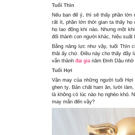
Tuổi Thìn
Nếu bạn để ý, thì sẽ thấy phần lớn 
rất ít, phần lớn thời gian ta thấy h
họ lao động khi nào. Nhưng một khi
đổi thành con người khác, hiệu suất 
Bằng năng lực như vậy, tuổi Thìn ch
thãi ấy chứ. Điều này cho thấy đây 
vẫn thành
đại gia
năm Đinh Dậu nhờ t
Tuổi Hợi
Vận may của những người tuổi Hợi 
ghen tỵ. Bản chất ham ăn, lười làm,
là không có lúc nào họ nghèo khó. 
may mắn đến vậy?