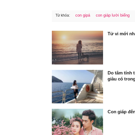
con gipá
con giáp lười biếng
Từ khóa:
FaceBook
Tử vi mới nh
Do tâm tính 
giàu có tron
Con giáp đến