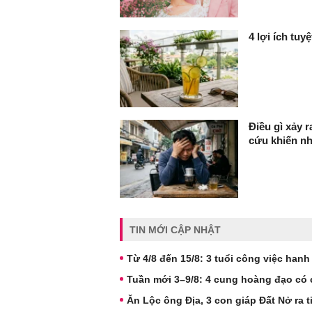
4 lợi ích tuy
Điều gì xảy 
cứu khiến n
TIN MỚI CẬP NHẬT
Từ 4/8 đến 15/8: 3 tuổi công việc han
Tuần mới 3–9/8: 4 cung hoàng đạo có cơ
Ăn Lộc ông Địa, 3 con giáp Đất Nở ra 