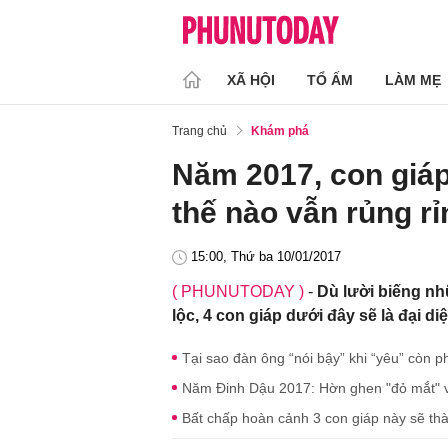
XÃ HỘI
TỔ ẤM
LÀM MẸ
Trang chủ
Khám phá
Năm 2017, con giáp
thế nào vẫn rủng rỉ
15:00, Thứ ba 10/01/2017
( PHUNUTODAY )
-
Dù lười biếng n
lộc, 4 con giáp dưới đây sẽ là đại d
Tại sao đàn ông “nói bậy” khi “yêu” còn p
Năm Đinh Dậu 2017: Hờn ghen "đỏ mắt" vớ
Bất chấp hoàn cảnh 3 con giáp này sẽ th