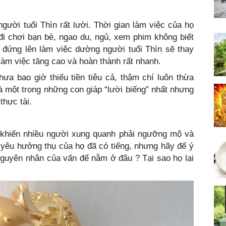
người tuổi Thìn rất lười. Thời gian làm việc của họ
ọ đi chơi bạn bè, ngao du, ngủ, xem phim không biết
 đứng lên làm việc dường người tuổi Thìn sẽ thay
làm việc tăng cao và hoàn thành rất nhanh.
ưa bao giờ thiếu tiền tiêu cả, thậm chí luôn thừa
là một trong những con giáp “lười biếng” nhất nhưng
hực tài.
khiến nhiều người xung quanh phải ngưỡng mộ và
 yêu hưởng thụ của họ đã có tiếng, nhưng hãy để ý
Nguyên nhân của vấn để nằm ở đâu ? Tại sao họ lại