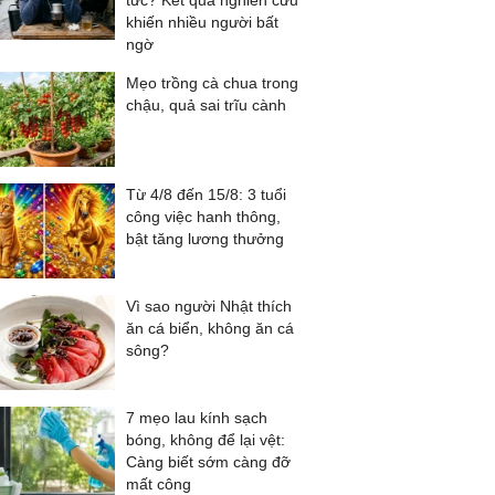
tức? Kết quả nghiên cứu
khiến nhiều người bất
ngờ
Mẹo trồng cà chua trong
chậu, quả sai trĩu cành
Từ 4/8 đến 15/8: 3 tuổi
công việc hanh thông,
bật tăng lương thưởng
Vì sao người Nhật thích
ăn cá biển, không ăn cá
sông?
7 mẹo lau kính sạch
bóng, không để lại vệt:
Càng biết sớm càng đỡ
mất công