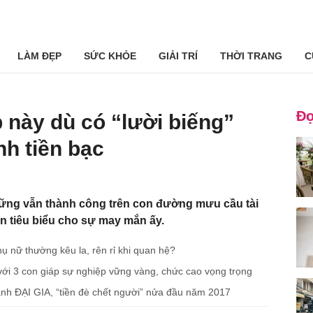
LÀM ĐẸP
SỨC KHỎE
GIẢI TRÍ
THỜI TRANG
C
Đọ
 này dù có “lười biếng”
nh tiền bạc
hững vẫn thành công trên con đường mưu cầu tài
iện tiêu biểu cho sự may mắn ấy.
hụ nữ thường kêu la, rên rỉ khi quan hệ?
i 3 con giáp sự nghiệp vững vàng, chức cao vọng trọng
ành ĐẠI GIA, “tiền đè chết người” nửa đầu năm 2017