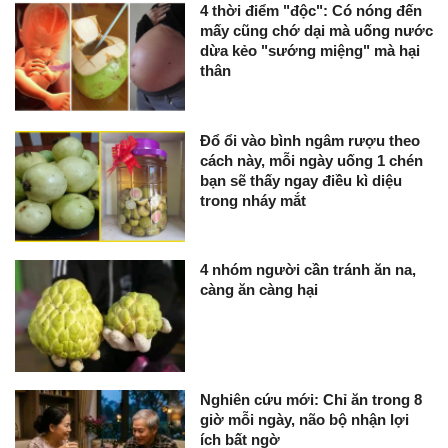
4 thời điểm "độc": Có nóng đến
mấy cũng chớ dại mà uống nước
dừa kẻo "sướng miệng" mà hại
thân
Đổ ổi vào bình ngâm rượu theo
cách này, mỗi ngày uống 1 chén
bạn sẽ thấy ngay điều kì diệu
trong nháy mắt
4 nhóm người cần tránh ăn na,
càng ăn càng hại
Nghiên cứu mới: Chỉ ăn trong 8
giờ mỗi ngày, não bộ nhận lợi
ích bất ngờ