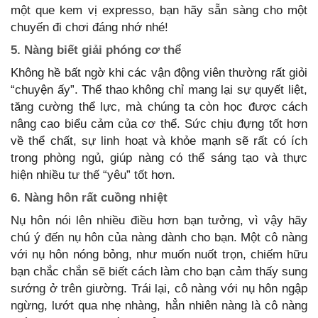
một que kem vị expresso, bạn hãy sẵn sàng cho một
chuyến đi chơi đáng nhớ nhé!
5. Nàng biết giải phóng cơ thể
Không hề bất ngờ khi các vận động viên thường rất giỏi
“chuyện ấy”. Thể thao không chỉ mang lại sự quyết liệt,
tăng cường thể lực, mà chúng ta còn học được cách
nâng cao biểu cảm của cơ thể. Sức chịu đựng tốt hơn
về thể chất, sự linh hoạt và khỏe mạnh sẽ rất có ích
trong phòng ngủ, giúp nàng có thể sáng tạo và thực
hiện nhiều tư thế “yêu” tốt hơn.
6. Nàng hôn rất cuồng nhiệt
Nụ hôn nói lên nhiều điều hơn bạn tưởng, vì vậy hãy
chú ý đến nụ hôn của nàng dành cho bạn. Một cô nàng
với nụ hôn nóng bỏng, như muốn nuốt trọn, chiếm hữu
bạn chắc chắn sẽ biết cách làm cho bạn cảm thấy sung
sướng ở trên giường. Trái lại, cô nàng với nụ hôn ngập
ngừng, lướt qua nhẹ nhàng, hẳn nhiên nàng là cô nàng