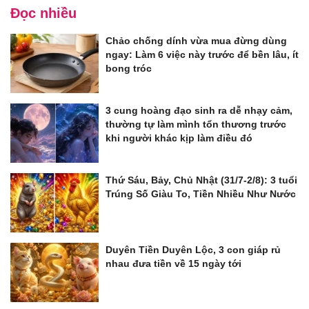
Đọc nhiều
Chảo chống dính vừa mua đừng dùng
ngay: Làm 6 việc này trước để bền lâu, ít
bong tróc
3 cung hoàng đạo sinh ra dễ nhạy cảm,
thường tự làm mình tổn thương trước
khi người khác kịp làm điều đó
Thứ Sáu, Bảy, Chủ Nhật (31/7-2/8): 3 tuổi
Trúng Số Giàu To, Tiền Nhiều Như Nước
Duyên Tiền Duyên Lộc, 3 con giáp rủ
nhau đưa tiền về 15 ngày tới