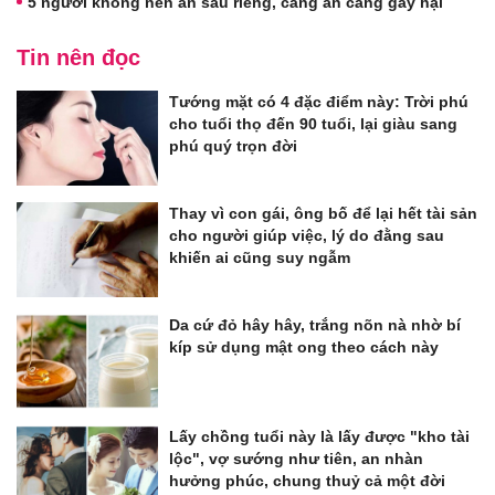
5 người không nên ăn sầu riêng, càng ăn càng gây hại
Tin nên đọc
Tướng mặt có 4 đặc điểm này: Trời phú
cho tuổi thọ đến 90 tuổi, lại giàu sang
phú quý trọn đời
Thay vì con gái, ông bố để lại hết tài sản
cho người giúp việc, lý do đằng sau
khiến ai cũng suy ngẫm
Da cứ đỏ hây hây, trắng nõn nà nhờ bí
kíp sử dụng mật ong theo cách này
Lấy chồng tuổi này là lấy được "kho tài
lộc", vợ sướng như tiên, an nhàn
hưởng phúc, chung thuỷ cả một đời