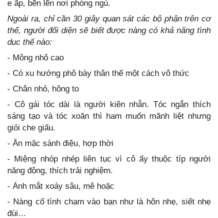
e ấp, bẽn lẽn nơi phòng ngủ.
Ngoài ra, chỉ cần 30 giây quan sát các bộ phận trên cơ
thể, người đối diện sẽ biết được nàng có khả năng tình
dục thế nào:
- Mông nhô cao
- Có xu hướng phô bày thân thể một cách vô thức
- Chân nhỏ, hông to
- Cô gái tóc dài là người kiên nhẫn. Tóc ngắn thích
sáng tạo và tóc xoăn thì ham muốn mãnh liệt nhưng
giỏi che giấu.
- Ăn mặc sành điệu, hợp thời
- Miệng nhóp nhép liên tục vì cô ấy thuộc típ người
năng động, thích trải nghiệm.
- Ánh mắt xoáy sâu, mê hoặc
- Nàng cố tình chạm vào bạn như là hôn nhẹ, siết nhẹ
đùi…