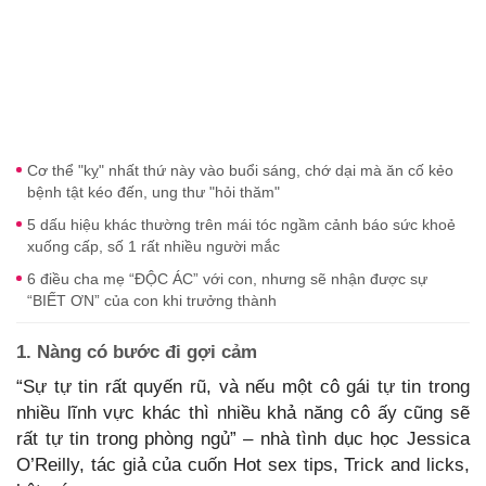
Cơ thể "kỵ" nhất thứ này vào buổi sáng, chớ dại mà ăn cố kẻo
bệnh tật kéo đến, ung thư "hỏi thăm"
5 dấu hiệu khác thường trên mái tóc ngầm cảnh báo sức khoẻ
xuống cấp, số 1 rất nhiều người mắc
6 điều cha mẹ “ĐỘC ÁC” với con, nhưng sẽ nhận được sự
“BIẾT ƠN” của con khi trưởng thành
1. Nàng có bước đi gợi cảm
“Sự tự tin rất quyến rũ, và nếu một cô gái tự tin trong
nhiều lĩnh vực khác thì nhiều khả năng cô ấy cũng sẽ
rất tự tin trong phòng ngủ” – nhà tình dục học Jessica
O’Reilly, tác giả của cuốn Hot sex tips, Trick and licks,