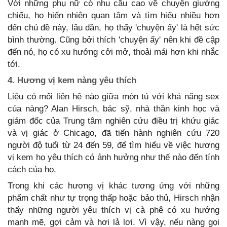
Với những phụ nữ có nhu cầu cao về chuyện giường
chiếu, họ hiển nhiên quan tâm và tìm hiểu nhiều hơn
đến chủ đề này, lâu dần, họ thấy 'chuyện ấy' là hết sức
bình thường. Cũng bởi thích 'chuyện ấy' nên khi đề cập
đến nó, họ có xu hướng cởi mở, thoải mái hơn khi nhắc
tới.
4. Hương vị kem nàng yêu thích
Liệu có mối liên hệ nào giữa món tủ với khả năng sex
của nàng? Alan Hirsch, bác sỹ, nhà thần kinh học và
giám đốc của Trung tâm nghiên cứu điều trị khứu giác
và vị giác ở Chicago, đã tiến hành nghiên cứu 720
người độ tuổi từ 24 đến 59, để tìm hiểu về việc hương
vị kem họ yêu thích có ảnh hưởng như thế nào đến tính
cách của họ.
Trong khi các hương vị khác tương ứng với những
phẩm chất như tự trọng thấp hoặc bảo thủ, Hirsch nhận
thấy những người yêu thích vị cà phê có xu hướng
mạnh mẽ, gợi cảm và hơi lả lơi. Vì vậy, nếu nàng gọi