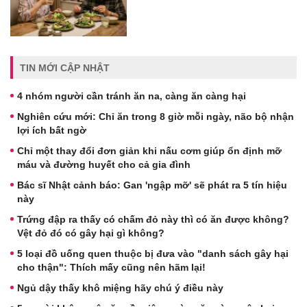
TIN MỚI CẬP NHẬT
4 nhóm người cần tránh ăn na, càng ăn càng hại
Nghiên cứu mới: Chỉ ăn trong 8 giờ mỗi ngày, não bộ nhận
lợi ích bất ngờ
Chỉ một thay đổi đơn giản khi nấu cơm giúp ổn định mỡ
máu và đường huyết cho cả gia đình
Bác sĩ Nhật cảnh báo: Gan 'ngập mỡ' sẽ phát ra 5 tín hiệu
này
Trứng đập ra thấy có chấm đỏ này thì có ăn được không?
Vệt đỏ đó có gây hại gì không?
5 loại đồ uống quen thuộc bị đưa vào "danh sách gây hại
cho thận": Thích mấy cũng nên hãm lại!
Ngủ dậy thấy khô miệng hãy chú ý điều này