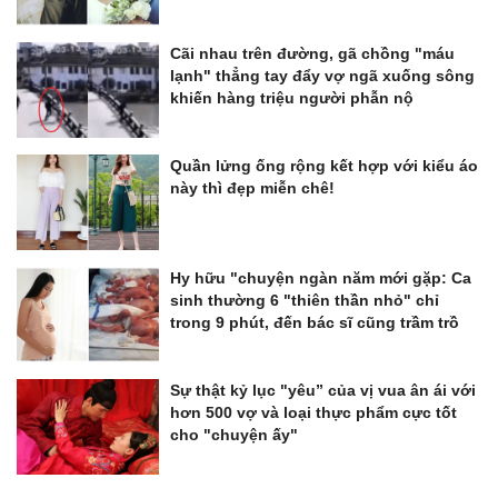
Cãi nhau trên đường, gã chồng "máu
lạnh" thẳng tay đẩy vợ ngã xuống sông
khiến hàng triệu người phẫn nộ
Quần lửng ống rộng kết hợp với kiểu áo
này thì đẹp miễn chê!
Hy hữu "chuyện ngàn năm mới gặp: Ca
sinh thường 6 "thiên thần nhỏ" chỉ
trong 9 phút, đến bác sĩ cũng trầm trồ
Sự thật kỷ lục "yêu” của vị vua ân ái với
hơn 500 vợ và loại thực phẩm cực tốt
cho "chuyện ấy"