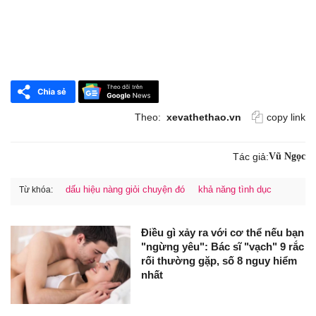
Theo:
xevathethao.vn
copy link
Tác giả:
Vũ Ngọc
dấu hiệu nàng giỏi chuyện đó
khả năng tình dục
Từ khóa:
Điều gì xảy ra với cơ thể nếu bạn
"ngừng yêu": Bác sĩ "vạch" 9 rắc
rối thường gặp, số 8 nguy hiểm
nhất