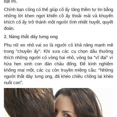
bật mí.
Chính bạn cũng có thể giúp cô ấy tăng thêm tự tin bằng
những lời khen ngợi khiến cô ấy thoải mái và khuyến
khích cô ấy trở thành một người tình nhiệt huyết, quyết
đoán.
2. Nàng thắt đáy lưng ong
Phụ nữ eo nhỏ vai so là người có khả năng mạnh mẽ
trong "chuyện ấy". Khi xưa các cụ chọn dâu thường
thích những người có vòng hai nhỏ, vòng ba “vĩ đại” vì
hứa hẹn sinh con đàn cháu đống. Để kinh nghiệm
không mai một, các cụ còn truyền miệng câu: “Những
người thắt đáy lưng ong, đã khéo chiều chồng lại khéo
nuôi con”.