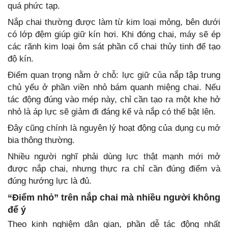
quá phức tạp.
Nắp chai thường được làm từ kim loại mỏng, bên dưới
có lớp đệm giúp giữ kín hơi. Khi đóng chai, máy sẽ ép
các rãnh kim loại ôm sát phần cổ chai thủy tinh để tạo
độ kín.
Điểm quan trọng nằm ở chỗ: lực giữ của nắp tập trung
chủ yếu ở phần viền nhỏ bám quanh miệng chai. Nếu
tác động đúng vào mép này, chỉ cần tạo ra một khe hở
nhỏ là áp lực sẽ giảm đi đáng kể và nắp có thể bật lên.
Đây cũng chính là nguyên lý hoạt động của dụng cụ mở
bia thông thường.
Nhiều người nghĩ phải dùng lực thật mạnh mới mở
được nắp chai, nhưng thực ra chỉ cần đúng điểm và
đúng hướng lực là đủ.
“Điểm nhỏ” trên nắp chai mà nhiều người không
để ý
Theo kinh nghiệm dân gian, phần dễ tác động nhất