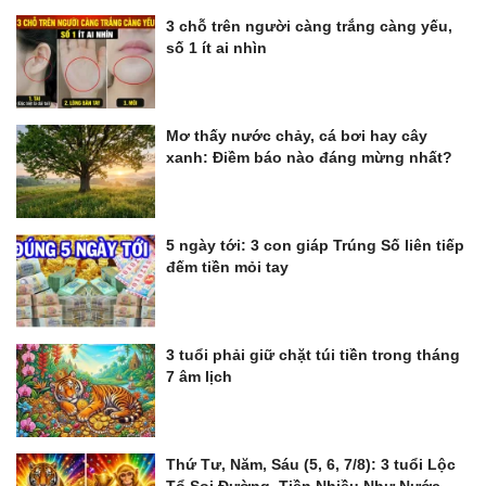
3 chỗ trên người càng trắng càng yếu,
số 1 ít ai nhìn
Mơ thấy nước chảy, cá bơi hay cây
xanh: Điềm báo nào đáng mừng nhất?
5 ngày tới: 3 con giáp Trúng Số liên tiếp
đếm tiền mỏi tay
3 tuổi phải giữ chặt túi tiền trong tháng
7 âm lịch
Thứ Tư, Năm, Sáu (5, 6, 7/8): 3 tuổi Lộc