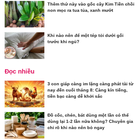
Thêm thứ này vào gốc cây Kim Tiền chồi
non mọc ra tua tủa, xanh mướt
Khi nào nên để một tép tỏi dưới gối
trước khi ngủ?
Đọc nhiều
3 con giáp càng im lặng càng phát tài từ
nay đến cuối tháng 8: Càng kín tiếng,
tiền bạc càng dễ khởi sắc
Đồ cốc, chén, bát dùng một lần có thể
dùng lại 1-2 lần nữa không? Chuyên gia
chỉ rõ khi nào nên bỏ ngay