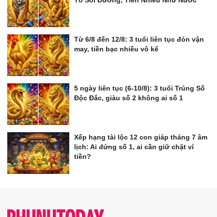
Tổ Soi Đường, Tiền Nhiều Như Nước
Từ 6/8 đến 12/8: 3 tuổi liên tục đón vận
may, tiền bạc nhiều vô kể
5 ngày liên tục (6-10/8): 3 tuổi Trúng Số
Độc Đắc, giàu số 2 không ai số 1
Xếp hạng tài lộc 12 con giáp tháng 7 âm
lịch: Ai đứng số 1, ai cần giữ chặt ví
tiền?