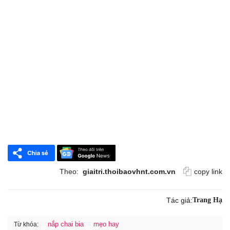
Theo:
giaitri.thoibaovhnt.com.vn
copy link
Tác giả:
Trang Hạ
nắp chai bia
mẹo hay
Từ khóa: