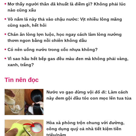
Mơ thấy người thân đã khuất là điềm gì? Không phải lúc
nào cũng xấu
Vò nắm lá này thả vào chậu nước: Vịt nhiều lông măng
cũng sạch, hết hôi
Chán ăn lòng lợn luộc, học ngay cách làm lòng nướng
thơm ngon bằng nồi chiên không dầu
Có nên uống nước trong cốc nhựa không?
Vì sao hầu hết bếp gas đều màu đen mà không phải vàng,
xanh, trắng?
Tin nên đọc
Nước vo gạo đừng vội đổ đi: Làm cách
này đem gội đầu tóc con mọc lên tua tủa
Hòa xà phòng trộn chung với đường,
công dụng quý cả nhà tiết kiệm tiền
triệu/năm