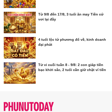
Từ 9/8 đến 17/8, 3 tuổi ăn may Tiền cứ
vơi lại đầy
4 tuổi lộc tứ phương đổ về, kinh doanh
đại phát
Tử vi cuối tuần 8 - 9/8: 2 con giáp tiền
bạc khởi sắc, 2 tuổi cần giữ chặt ví tiền