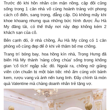
Trước đó khi hôn nhân còn mặn nồng, cặp đôi cũng
sống trong 1 căn nhà vô cùng hoành tráng với phong
cách cổ điển, sang trọng, đẳng cấp. Dù không mấy khi
khoe khoang nhưng qua những bức hình được Âu Hà
My đăng tải, có thể thấy nơi này đẹp không kém 2
khách sạn của cô.
Bên cạnh đó, ở nhà chồng, Âu Hà My cũng có 1 căn
phòng vô cùng đẹp để ở khi về thăm bố mẹ chồng.
Trang trí bóng bay, hoa hồng kín nhà, Trọng Hưng đã
biến Hà My thành 'nàng công chúa' sống trong không
gian 'cổ tích' ngập sắc đỏ. Ngoài ra, chồng nữ giảng
viên còn chuẩn bị một bàn tiệc nhỏ ấm cúng với bánh
kem, rượu vang và ánh nến lung linh. Đây chính là món
quà Valentine mà chàng doanh nhân trẻ tặng vợ.