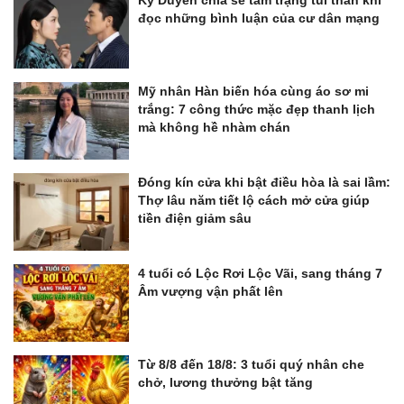
đọc những bình luận của cư dân mạng
Mỹ nhân Hàn biến hóa cùng áo sơ mi
trắng: 7 công thức mặc đẹp thanh lịch
mà không hề nhàm chán
Đóng kín cửa khi bật điều hòa là sai lầm:
Thợ lâu năm tiết lộ cách mở cửa giúp
tiền điện giảm sâu
4 tuổi có Lộc Rơi Lộc Vãi, sang tháng 7
Âm vượng vận phất lên
Từ 8/8 đến 18/8: 3 tuổi quý nhân che
chở, lương thưởng bật tăng