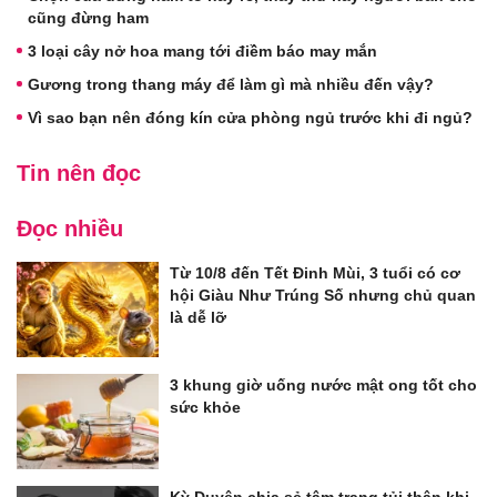
cũng đừng ham
3 loại cây nở hoa mang tới điềm báo may mắn
Gương trong thang máy để làm gì mà nhiều đến vậy?
Vì sao bạn nên đóng kín cửa phòng ngủ trước khi đi ngủ?
Tin nên đọc
Đọc nhiều
Từ 10/8 đến Tết Đinh Mùi, 3 tuổi có cơ
hội Giàu Như Trúng Số nhưng chủ quan
là dễ lỡ
3 khung giờ uống nước mật ong tốt cho
sức khỏe
Kỳ Duyên chia sẻ tâm trạng tủi thân khi