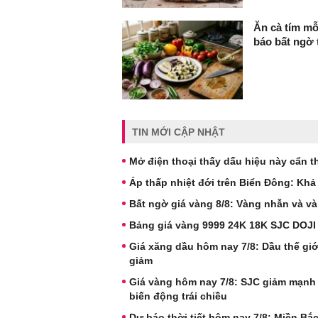
Ăn cà tím mỗ
báo bất ngờ 
TIN MỚI CẬP NHẬT
Mở điện thoại thấy dấu hiệu này cẩn th
Áp thấp nhiệt đới trên Biển Đông: Kh
Bất ngờ giá vàng 8/8: Vàng nhẫn và và
Bảng giá vàng 9999 24K 18K SJC DOJI
Giá xăng dầu hôm nay 7/8: Dầu thế giới
giảm
Giá vàng hôm nay 7/8: SJC giảm mạnh
biến động trái chiều
Dự báo thời tiết hôm nay 7/8: Miền B