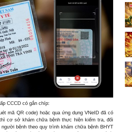
 cấp CCCD có gắn chíp:
quét mã QR code) hoặc qua ứng dụng VNeID đã có
thì cơ sở khám chữa bệnh thực hiện kiểm tra, đối
ón người bệnh theo quy trình khám chữa bệnh BHYT