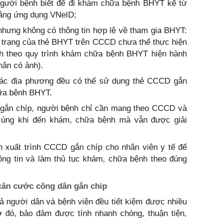
 người bệnh biết để đi khám chữa bệnh BHYT kể từ
ằng ứng dụng VNeID;
 nhưng không có thông tin hợp lệ về tham gia BHYT:
nh trạng của thẻ BHYT trên CCCD chưa thể thực hiện
nh theo quy trình khám chữa bệnh BHYT hiện hành
hân có ảnh).
các địa phương đều có thể sử dụng thẻ CCCD gắn
ữa bệnh BHYT.
gắn chíp, người bệnh chỉ cần mang theo CCCD và
cùng khi đến khám, chữa bệnh mà vẫn được giải
h xuất trình CCCD gắn chíp cho nhân viên y tế để
ng tin và làm thủ tục khám, chữa bệnh theo đúng
căn cước công dân gắn chip
ả người dân và bệnh viện đều tiết kiệm được nhiều
hờ đó, bảo đảm được tính nhanh chóng, thuận tiện,