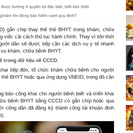
được hưởng 4 quyền lợi đặc biệt, biết kẻo thiệt
ng/năm khi đóng bảo hiểm vượt quy định?
) gắn chip thay thế thẻ BHYT trong khám, chữa
 việc cải cách thủ tục hành chính. Thay vì tốn thời
người dân sẽ được tiếp cận các dịch vụ y tế nhanh
ch vụ khám, chữa bệnh BHYT.
tế trong dữ liệu về CCCD.
khai tiếp đón, tổ chức khám chữa bệnh cho người
 thẻ BHYT hoặc qua ứng dụng VNEID, trong đó cần
 báo công khai cho người bệnh biết và triển khai
chữa bệnh BHYT bằng CCCD có gắn chíp hoặc qua
ới công dân đã đăng ký thành công tài khoản định
p).