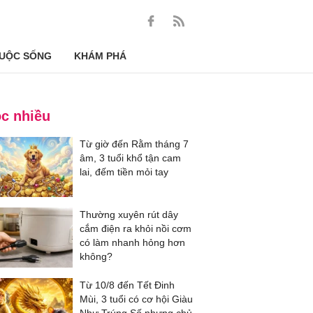
UỘC SỐNG
KHÁM PHÁ
c nhiều
Từ giờ đến Rằm tháng 7
âm, 3 tuổi khổ tận cam
lai, đếm tiền mỏi tay
Thường xuyên rút dây
cắm điện ra khỏi nồi cơm
có làm nhanh hỏng hơn
không?
Từ 10/8 đến Tết Đinh
Mùi, 3 tuổi có cơ hội Giàu