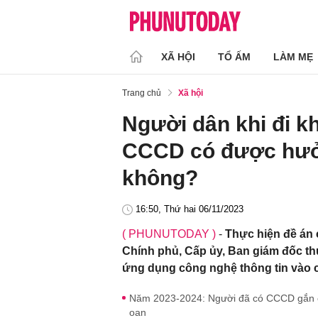
XÃ HỘI
TỔ ẤM
LÀM MẸ
Trang chủ
Xã hội
Người dân khi đi k
CCCD có được hưở
không?
16:50, Thứ hai 06/11/2023
( PHUNUTODAY )
-
Thực hiện đề án 
Chính phủ, Cấp ủy, Ban giám đốc th
ứng dụng công nghệ thông tin vào 
Năm 2023-2024: Người đã có CCCD gắn ch
oan