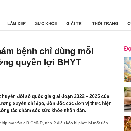
LÀM ĐẸP
SỨC KHỎE
GIẢI TRÍ
THỜI TRANG
C
Đọ
hám bệnh chỉ dùng mỗi
ng quyền lợi BHYT
chuyển đổi số quốc gia giai đoạn 2022 – 2025 của
ường xuyên chỉ đạo, đôn đốc các đơn vị thực hiện
công tác chăm sóc sức khỏe nhân dân.
ip mà vẫn giữ CMND, nhớ 2 điều kẻo bị phạt lại mất tiền