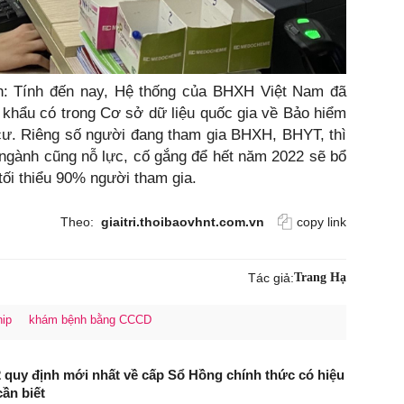
h: Tính đến nay, Hệ thống của BHXH Việt Nam đã
ân khẩu có trong Cơ sở dữ liệu quốc gia về Bảo hiểm
cư. Riêng số người đang tham gia BHXH, BHYT, thì
ngành cũng nỗ lực, cố gắng để hết năm 2022 sẽ bổ
 tối thiểu 90% người tham gia.
Theo:
giaitri.thoibaovhnt.com.vn
copy link
Tác giả:
Trang Hạ
ip
khám bệnh bằng CCCD
2 quy định mới nhất về cấp Sổ Hồng chính thức có hiệu
cần biết