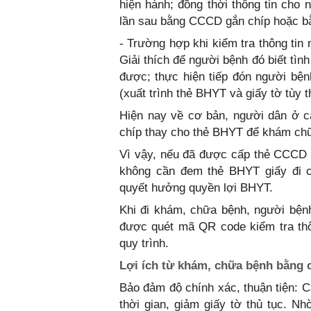
hiện hành; đồng thời thông tin cho
lần sau bằng CCCD gắn chíp hoặc b
- Trường hợp khi kiểm tra thông tin
Giải thích để người bệnh đó biết tì
được; thực hiện tiếp đón người bệ
(xuất trình thẻ BHYT và giấy tờ tùy t
Hiện nay về cơ bản, người dân ở 
chíp thay cho thẻ BHYT để khám ch
Vì vậy, nếu đã được cấp thẻ CCCD 
không cần đem thẻ BHYT giấy đi 
quyết hưởng quyền lợi BHYT.
Khi đi khám, chữa bệnh, người bện
được quét mã QR code kiểm tra thô
quy trình.
Lợi ích từ khám, chữa bệnh bằng 
Bảo đảm độ chính xác, thuận tiện: C
thời gian, giảm giấy tờ thủ tục. N