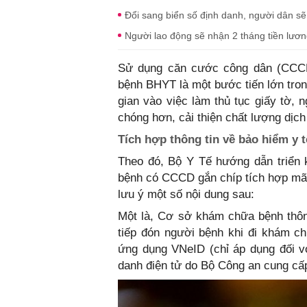
Đổi sang biển số định danh, người dân sẽ 
Người lao động sẽ nhận 2 tháng tiền lươ
Sử dụng căn cước công dân (CCCD
bệnh BHYT là một bước tiến lớn trong
gian vào việc làm thủ tục giấy tờ, 
chóng hơn, cải thiện chất lượng dị
Tích hợp thông tin về bảo hiểm y 
Theo đó, Bộ Y Tế hướng dẫn triển 
bệnh có CCCD gắn chíp tích hợp mã
lưu ý một số nội dung sau:
Một là, Cơ sở khám chữa bệnh thông
tiếp đón người bệnh khi đi khám 
ứng dụng VNeID (chỉ áp dụng đối v
danh điện tử do Bộ Công an cung cấ