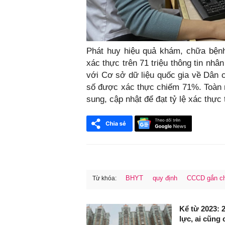
Phát huy hiệu quả khám, chữa bện
xác thực trên 71 triệu thông tin nh
với Cơ sở dữ liệu quốc gia về Dân 
số được xác thực chiếm 71%. Toàn 
sung, cập nhật để đạt tỷ lệ xác thực
BHYT
quy định
CCCD gắn ch
Từ khóa:
FaceBook
Kể từ 2023: 
lực, ai cũng 