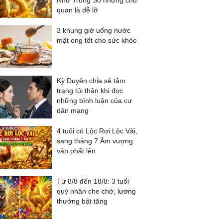
Như Trúng Số nhưng chủ
quan là dễ lỡ
3 khung giờ uống nước
mật ong tốt cho sức khỏe
Kỳ Duyên chia sẻ tâm
trạng tủi thân khi đọc
những bình luận của cư
dân mạng
4 tuổi có Lộc Rơi Lộc Vãi,
sang tháng 7 Âm vượng
vận phất lên
Từ 8/8 đến 18/8: 3 tuổi
quý nhân che chở, lương
thưởng bật tăng