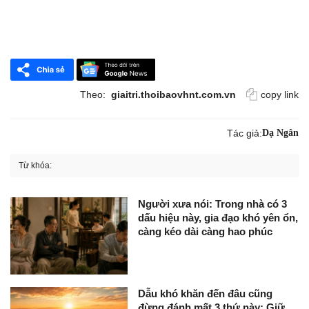
Theo:
giaitri.thoibaovhnt.com.vn
copy link
Tác giả:
Dạ Ngân
Từ khóa:
Người xưa nói: Trong nhà có 3
dấu hiệu này, gia đạo khó yên ổn,
càng kéo dài càng hao phúc
Dẫu khó khăn đến đâu cũng
đừng đánh mất 3 thứ này: Giữ