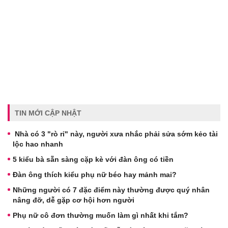
TIN MỚI CẬP NHẬT
Nhà có 3 "rò rỉ" này, người xưa nhắc phải sửa sớm kẻo tài
lộc hao nhanh
5 kiểu bà sẵn sàng cặp kè với đàn ông có tiền
Đàn ông thích kiểu phụ nữ béo hay mảnh mai?
Những người có 7 đặc điểm này thường được quý nhân
nâng đỡ, dễ gặp cơ hội hơn người
Phụ nữ cô đơn thường muốn làm gì nhất khi tắm?