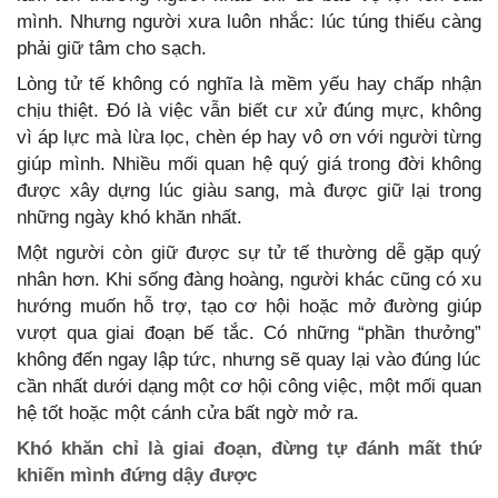
mình. Nhưng người xưa luôn nhắc: lúc túng thiếu càng
phải giữ tâm cho sạch.
Lòng tử tế không có nghĩa là mềm yếu hay chấp nhận
chịu thiệt. Đó là việc vẫn biết cư xử đúng mực, không
vì áp lực mà lừa lọc, chèn ép hay vô ơn với người từng
giúp mình. Nhiều mối quan hệ quý giá trong đời không
được xây dựng lúc giàu sang, mà được giữ lại trong
những ngày khó khăn nhất.
Một người còn giữ được sự tử tế thường dễ gặp quý
nhân hơn. Khi sống đàng hoàng, người khác cũng có xu
hướng muốn hỗ trợ, tạo cơ hội hoặc mở đường giúp
vượt qua giai đoạn bế tắc. Có những “phần thưởng”
không đến ngay lập tức, nhưng sẽ quay lại vào đúng lúc
cần nhất dưới dạng một cơ hội công việc, một mối quan
hệ tốt hoặc một cánh cửa bất ngờ mở ra.
Khó khăn chỉ là giai đoạn, đừng tự đánh mất thứ
khiến mình đứng dậy được