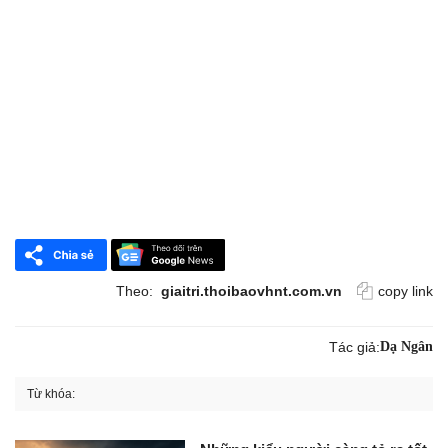
Theo:
giaitri.thoibaovhnt.com.vn
copy link
Tác giả:
Dạ Ngân
Từ khóa: