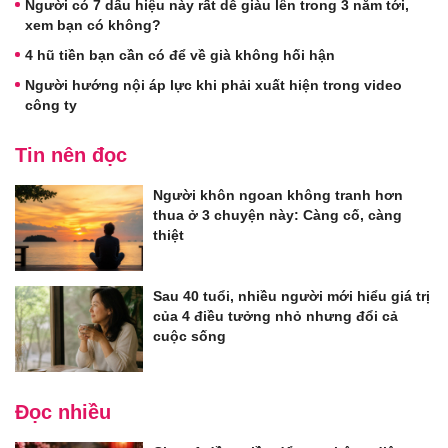
Người có 7 dấu hiệu này rất dễ giàu lên trong 3 năm tới,
xem bạn có không?
4 hũ tiền bạn cần có để về già không hối hận
Người hướng nội áp lực khi phải xuất hiện trong video
công ty
Tin nên đọc
Người khôn ngoan không tranh hơn
thua ở 3 chuyện này: Càng cố, càng
thiệt
Sau 40 tuổi, nhiều người mới hiểu giá trị
của 4 điều tưởng nhỏ nhưng đổi cả
cuộc sống
Đọc nhiều