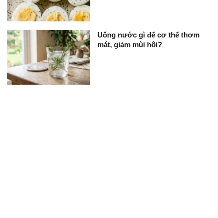
Uống nước gì để cơ thể thơm
mát, giảm mùi hôi?