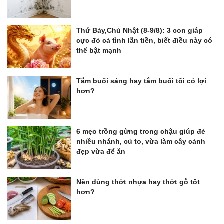
Thứ Bảy,Chủ Nhật (8-9/8): 3 con giáp
cực đỏ cả tình lẫn tiền, biết điều này có
thể bật mạnh
Tắm buổi sáng hay tắm buổi tối có lợi
hơn?
6 mẹo trồng gừng trong chậu giúp đẻ
nhiều nhánh, củ to, vừa làm cây cảnh
đẹp vừa để ăn
Nên dùng thớt nhựa hay thớt gỗ tốt
hơn?