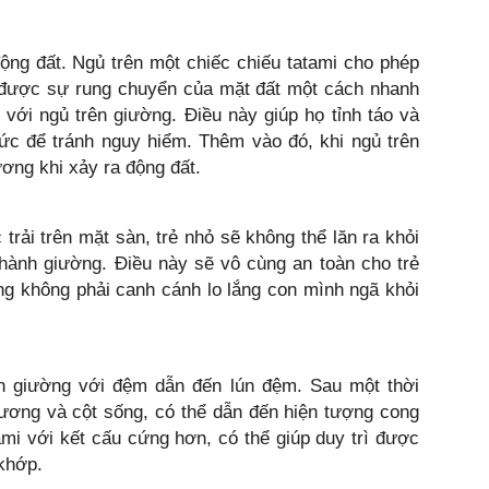
ộng đất. Ngủ trên một chiếc chiếu tatami cho phép
được sự rung chuyển của mặt đất một cách nhanh
với ngủ trên giường. Điều này giúp họ tỉnh táo và
ức để tránh nguy hiểm. Thêm vào đó, khi ngủ trên
ơng khi xảy ra động đất.
rải trên mặt sàn, trẻ nhỏ sẽ không thể lăn ra khỏi
hành giường. Điều này sẽ vô cùng an toàn cho trẻ
ng không phải canh cánh lo lắng con mình ngã khỏi
ên giường với đệm dẫn đến lún đệm. Sau một thời
xương và cột sống, có thể dẫn đến hiện tượng cong
ami với kết cấu cứng hơn, có thể giúp duy trì được
khớp.