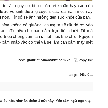
ẽ tìm ẩn nguy cơ bị bụi bẩn, vi khuẩn hay các côn
được vệ sinh thường xuyên, các loại nấm mốc này
ều hơn. Từ đó sẽ ảnh hưởng đến sức khỏe của bạn.
 nệm không có giường, chúng ta sẽ rất dễ rơi vào
 cạnh đó, nếu như bạn nằm trực tiếp dưới đất mà
c triệu chứng cảm lạnh, mệt mỏi, khó chịu. Nguyên
 dễ xâm nhập vào cơ thể và sẽ làm bạn cảm thấy mệt
Theo:
giaitri.thoibaovhnt.com.vn
copy link
Tác giả:
Diệp Chi
điều hòa nhớ ấn thêm 1 nút này: Yên tâm ngủ ngon lại
n