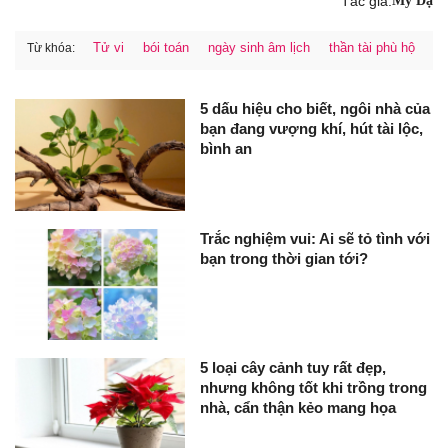
Tác giả:
Mỹ Dạ
Tử vi
bói toán
ngày sinh âm lịch
thần tài phù hộ
Từ khóa:
5 dấu hiệu cho biết, ngôi nhà của
bạn đang vượng khí, hút tài lộc,
bình an
Trắc nghiệm vui: Ai sẽ tỏ tình với
bạn trong thời gian tới?
5 loại cây cảnh tuy rất đẹp,
nhưng không tốt khi trồng trong
nhà, cẩn thận kẻo mang họa