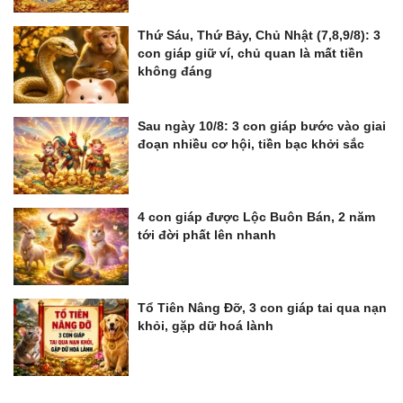
Thứ Sáu, Thứ Bảy, Chủ Nhật (7,8,9/8): 3
con giáp giữ ví, chủ quan là mất tiền
không đáng
Sau ngày 10/8: 3 con giáp bước vào giai
đoạn nhiều cơ hội, tiền bạc khởi sắc
4 con giáp được Lộc Buôn Bán, 2 năm
tới đời phất lên nhanh
Tổ Tiên Nâng Đỡ, 3 con giáp tai qua nạn
khỏi, gặp dữ hoá lành