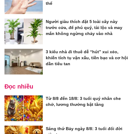
thể
Người giàu thích đặt 5 loài cây này
trước cửa, để phú quý, tài lộc và may
mắn không ngừng chảy vào nhà
3 kiểu nhà đi thuê dễ “hút” xui xẻo,
khiến tích tụ vận xấu, tiền bạc và cơ hội
dần tiêu tan
Đọc nhiều
Từ 8/8 đến 18/8: 3 tuổi quý nhân che
chở, lương thưởng bật tăng
Sáng thứ Bảy ngày 8/8: 3 tuổi đổi đời