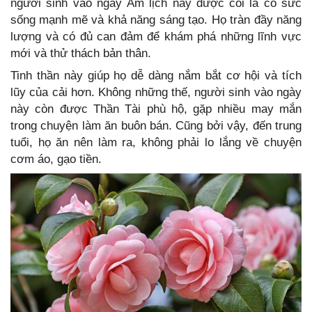
người sinh vào ngày Âm lịch này được coi là có sức
sống mạnh mẽ và khả năng sáng tạo. Họ tràn đầy năng
lượng và có đủ can đảm để khám phá những lĩnh vực
mới và thử thách bản thân.
Tinh thần này giúp họ dễ dàng nắm bắt cơ hội và tích
lũy của cải hơn. Không những thế, người sinh vào ngày
này còn được Thần Tài phù hộ, gặp nhiều may mắn
trong chuyện làm ăn buôn bán. Cũng bởi vậy, đến trung
tuổi, họ ăn nên làm ra, không phải lo lắng về chuyện
cơm áo, gạo tiền.