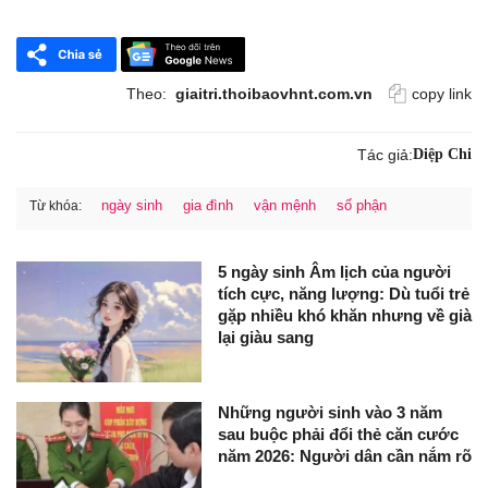
Theo:
giaitri.thoibaovhnt.com.vn
copy link
Tác giả:
Diệp Chi
ngày sinh
gia đình
vận mệnh
số phận
Từ khóa:
5 ngày sinh Âm lịch của người
tích cực, năng lượng: Dù tuổi trẻ
gặp nhiều khó khăn nhưng về già
lại giàu sang
Những người sinh vào 3 năm
sau buộc phải đổi thẻ căn cước
năm 2026: Người dân cần nắm rõ