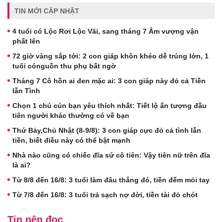
TIN MỚI CẬP NHẬT
4 tuổi có Lộc Rơi Lộc Vãi, sang tháng 7 Âm vượng vận
phất lên
72 giờ vàng sắp tới: 2 con giáp khôn khéo dễ trúng lớn, 1
tuổi cónguồn thu phụ bất ngờ
Tháng 7 Cô hồn ai đen mặc ai: 3 con giáp này đỏ cả Tiền
lẫn Tình
Chọn 1 chú cún bạn yêu thích nhất: Tiết lộ ấn tượng đầu
tiên người khác thường có về bạn
Thứ Bảy,Chủ Nhật (8-9/8): 3 con giáp cực đỏ cả tình lẫn
tiền, biết điều này có thể bật mạnh
Nhà nào cũng có chiếc đĩa sứ cô tiên: Vậy tiên nữ trên đĩa
là ai?
Từ 8/8 đến 16/8: 3 tuổi làm đâu thắng đó, tiền đếm mỏi tay
Từ 7/8 đến 16/8: 3 tuổi trả sạch nợ đời, tiền tài đỏ chót
Tin nên đọc