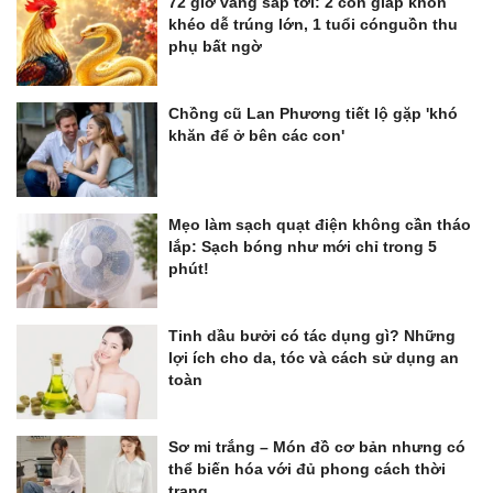
72 giờ vàng sắp tới: 2 con giáp khôn
khéo dễ trúng lớn, 1 tuổi cónguồn thu
phụ bất ngờ
Chồng cũ Lan Phương tiết lộ gặp 'khó
khăn để ở bên các con'
Mẹo làm sạch quạt điện không cần tháo
lắp: Sạch bóng như mới chỉ trong 5
phút!
Tinh dầu bưởi có tác dụng gì? Những
lợi ích cho da, tóc và cách sử dụng an
toàn
Sơ mi trắng – Món đồ cơ bản nhưng có
thể biến hóa với đủ phong cách thời
trang