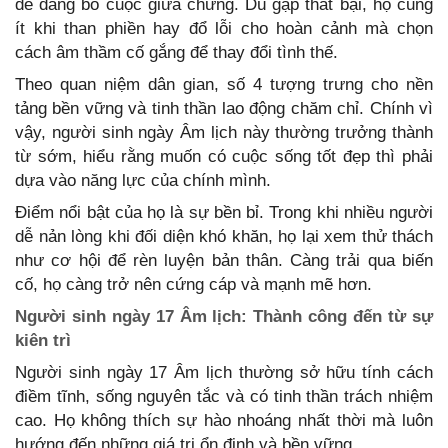
dễ dàng bỏ cuộc giữa chừng. Dù gặp thất bại, họ cũng
ít khi than phiền hay đổ lỗi cho hoàn cảnh mà chọn
cách âm thầm cố gắng để thay đổi tình thế.
Theo quan niệm dân gian, số 4 tượng trưng cho nền
tảng bền vững và tinh thần lao động chăm chỉ. Chính vì
vậy, người sinh ngày Âm lịch này thường trưởng thành
từ sớm, hiểu rằng muốn có cuộc sống tốt đẹp thì phải
dựa vào năng lực của chính mình.
Điểm nổi bật của họ là sự bền bỉ. Trong khi nhiều người
dễ nản lòng khi đối diện khó khăn, họ lại xem thử thách
như cơ hội để rèn luyện bản thân. Càng trải qua biến
cố, họ càng trở nên cứng cáp và mạnh mẽ hơn.
Người sinh ngày 17 Âm lịch: Thành công đến từ sự
kiên trì
Người sinh ngày 17 Âm lịch thường sở hữu tính cách
điềm tĩnh, sống nguyên tắc và có tinh thần trách nhiệm
cao. Họ không thích sự hào nhoáng nhất thời mà luôn
hướng đến những giá trị ổn định và bền vững.