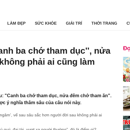
LÀM ĐẸP
SỨC KHỎE
GIẢI TRÍ
THỜI TRANG
C
Đọ
anh ba chớ tham dục'', nửa
 không phải ai cũng làm
u: "Canh ba chớ tham dục, nửa đêm chớ tham ăn".
ợc ý nghĩa thâm sâu của câu nói này.
ngâm', vế sau sâu sắc hơn người đời sau không phải ai
 quý, đại tài, vượt xa người thường", đó là điểm gì?