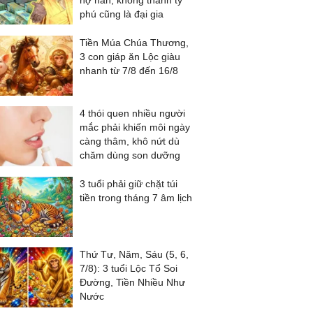
nợ nần, không thành tỷ
phú cũng là đại gia
Tiền Múa Chúa Thương,
3 con giáp ăn Lộc giàu
nhanh từ 7/8 đến 16/8
4 thói quen nhiều người
mắc phải khiến môi ngày
càng thâm, khô nứt dù
chăm dùng son dưỡng
3 tuổi phải giữ chặt túi
tiền trong tháng 7 âm lịch
Thứ Tư, Năm, Sáu (5, 6,
7/8): 3 tuổi Lộc Tổ Soi
Đường, Tiền Nhiều Như
Nước