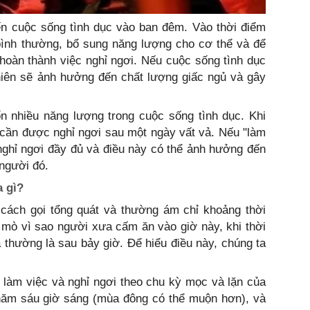
n cuộc sống tình dục vào ban đêm. Vào thời điểm
 bình thường, bổ sung năng lượng cho cơ thể và để
oàn thành việc nghỉ ngơi. Nếu cuộc sống tình dục
hiên sẽ ảnh hưởng đến chất lượng giấc ngủ và gây
n nhiều năng lượng trong cuộc sống tình dục. Khi
an cần được nghỉ ngơi sau một ngày vất vả. Nếu "làm
ghỉ ngơi đầy đủ và điều này có thể ảnh hưởng đến
 người đó.
 gì?
cách gọi tổng quát và thường ám chỉ khoảng thời
ò mò vì sao người xưa cấm ăn vào giờ này, khi thời
a thường là sau bảy giờ. Để hiểu điều này, chúng ta
 làm việc và nghỉ ngơi theo chu kỳ mọc và lặn của
 năm sáu giờ sáng (mùa đông có thể muộn hơn), và