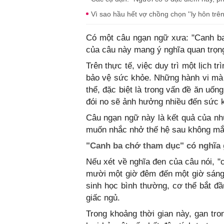
Vì sao hầu hết vợ chồng chọn ''ly hôn trê
Có một câu ngạn ngữ xưa: "Canh b
của câu này mang ý nghĩa quan trọn
Trên thực tế, việc duy trì một lịch tr
bảo vệ sức khỏe. Những hành vi mà 
thể, đặc biệt là trong vấn đề ăn uốn
đói no sẽ ảnh hưởng nhiều đến sức k
Câu ngạn ngữ này là kết quả của nh
muốn nhắc nhở thế hệ sau không mắ
"Canh ba chớ tham dục" có nghĩa 
Nếu xét về nghĩa đen của câu nói, "
mười một giờ đêm đến một giờ sáng t
sinh học bình thường, cơ thể bắt đầ
giấc ngủ.
Trong khoảng thời gian này, gan tro