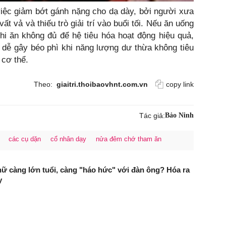
iệc giảm bớt gánh nặng cho dạ dày, bởi người xưa
t vả và thiếu trò giải trí vào buổi tối. Nếu ăn uống
khi ăn không đủ để hệ tiêu hóa hoạt động hiệu quả,
 dễ gây béo phì khi năng lượng dư thừa không tiêu
 cơ thể.
Theo:
giaitri.thoibaovhnt.com.vn
copy link
Tác giả:
Bảo Ninh
các cụ dặn
cổ nhân dạy
nửa đêm chớ tham ăn
nữ càng lớn tuổi, càng "háo hức" với đàn ông? Hóa ra
y