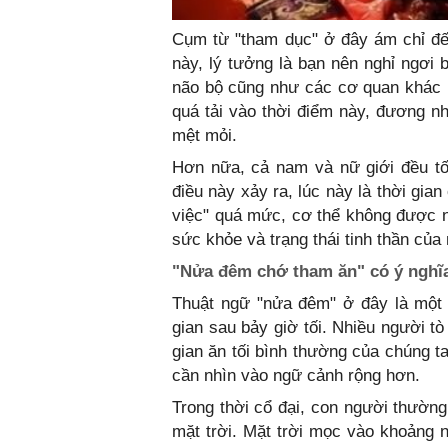
Cụm từ "tham dục" ở đây ám chỉ đế
này, lý tưởng là bạn nên nghỉ ngơi
não bộ cũng như các cơ quan khác h
quá tải vào thời điểm này, đương n
mệt mỏi.
Hơn nữa, cả nam và nữ giới đều tố
điều này xảy ra, lúc này là thời gi
việc" quá mức, cơ thể không được n
sức khỏe và trạng thái tinh thần của
"Nửa đêm chớ tham ăn" có ý nghĩa
Thuật ngữ "nửa đêm" ở đây là một 
gian sau bảy giờ tối. Nhiều người t
gian ăn tối bình thường của chúng t
cần nhìn vào ngữ cảnh rộng hơn.
Trong thời cổ đại, con người thường
mặt trời. Mặt trời mọc vào khoảng