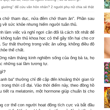
n giường'' để cứu vãn hôn nhân? 2 người phụ nữ chia sẻ thật
a chớ tham dục, nửa đêm chớ tham ăn". Phần sau
g về sức khỏe nhưng hiếm người tuân thủ.
ình làm việc và nghỉ ngơi cân đối là cách tốt nhất để
không tuân thủ khoa học có thể gây tổn hại cho cơ
g. Sự thất thường trong việc ăn uống, không điều độ
hỏe thể chất.
ững năm tháng kinh nghiệm sống của ông bà ta, họ
c những sai lầm tương tự.
gì
?
canh ba" thường chỉ đề cập đến khoảng thời gian từ
rong thời cổ đại. Vào thời điểm này, theo đồng hồ
u tiết ra melatonin, một hormone giúp chuẩn bị cho
ng cơ thể con người hoạt động tích cực và bắt đầu