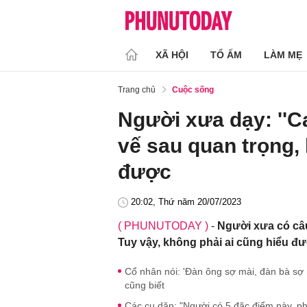
XÃ HỘI
TỔ ẤM
LÀM MẸ
Trang chủ
Cuộc sống
Người xưa dạy: ''C
vế sau quan trọng,
được
20:02, Thứ năm 20/07/2023
( PHUNUTODAY )
-
Người xưa có câ
Tuy vậy, không phải ai cũng hiểu đư
Cổ nhân nói: 'Đàn ông sợ mài, đàn bà sợ 
cũng biết
Các cụ dặn: "Người có 5 đặc điểm này, phú