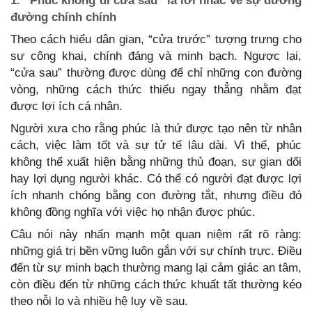
1. “Phúc không đi cửa sau” là lời nhắc về sự đường
đường chính chính
Theo cách hiểu dân gian, “cửa trước” tượng trưng cho
sự công khai, chính đáng và minh bạch. Ngược lại,
“cửa sau” thường được dùng để chỉ những con đường
vòng, những cách thức thiếu ngay thẳng nhằm đạt
được lợi ích cá nhân.
Người xưa cho rằng phúc là thứ được tạo nên từ nhân
cách, việc làm tốt và sự tử tế lâu dài. Vì thế, phúc
không thể xuất hiện bằng những thủ đoạn, sự gian dối
hay lợi dụng người khác. Có thể có người đạt được lợi
ích nhanh chóng bằng con đường tắt, nhưng điều đó
không đồng nghĩa với việc họ nhận được phúc.
Câu nói này nhấn mạnh một quan niệm rất rõ ràng:
những giá trị bền vững luôn gắn với sự chính trực. Điều
đến từ sự minh bạch thường mang lại cảm giác an tâm,
còn điều đến từ những cách thức khuất tất thường kéo
theo nỗi lo và nhiều hệ lụy về sau.