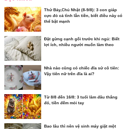
Thứ Bảy,Chủ Nhật (8-9/8): 3 con giáp
cực đỏ cả tình lẫn tiền, biết điều này có
thể bật mạnh
Đặt gừng cạnh gối trước khi ngủ: Biết
lợi ích, nhiều người muốn làm theo
Nhà nào cũng có chiếc đĩa sứ cô tiên:
Vậy tiên nữ trên đĩa là ai?
Từ 8/8 đến 16/8: 3 tuổi làm đâu thắng
đó, tiền đếm mỏi tay
Bao lâu thì nên vệ sinh máy giặt một