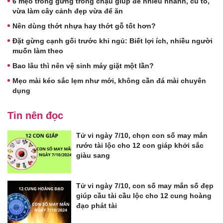
6 mẹo trồng gừng trong chậu giúp đẻ nhiều nhánh, củ to,
vừa làm cây cảnh đẹp vừa để ăn
Nên dùng thớt nhựa hay thớt gỗ tốt hơn?
Đặt gừng cạnh gối trước khi ngủ: Biết lợi ích, nhiều người
muốn làm theo
Bao lâu thì nên vệ sinh máy giặt một lần?
Mẹo mài kéo sắc lẹm như mới, không cần đá mài chuyên
dụng
Tin nên đọc
Tử vi ngày 7/10, chọn con số may mắn
rước tài lộc cho 12 con giáp khởi sắc
giàu sang
Tử vi ngày 7/10, con số may mắn số đẹp
giúp cầu tài cầu lộc cho 12 cung hoàng
đạo phát tài