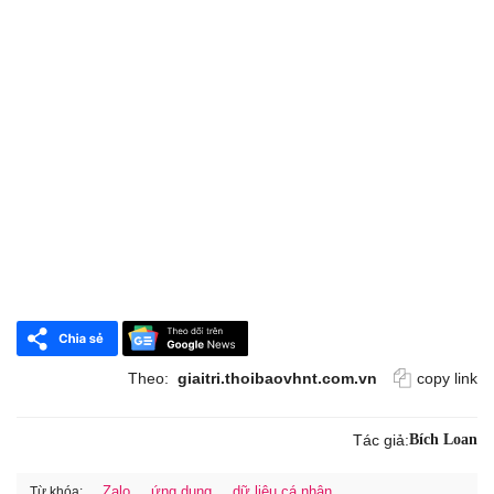
Theo:
giaitri.thoibaovhnt.com.vn
copy link
Tác giả:
Bích Loan
Zalo
ứng dụng
dữ liệu cá nhân
Từ khóa: