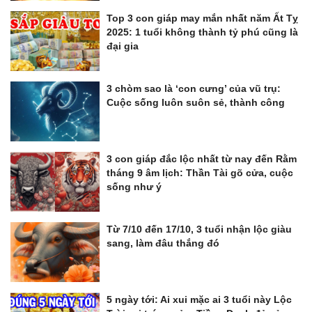
Top 3 con giáp may mắn nhất năm Ất Tỵ
2025: 1 tuổi không thành tỷ phú cũng là
đại gia
3 chòm sao là ‘con cưng’ của vũ trụ:
Cuộc sống luôn suôn sẻ, thành công
3 con giáp đắc lộc nhất từ nay đến Rằm
tháng 9 âm lịch: Thần Tài gõ cửa, cuộc
sống như ý
Từ 7/10 đến 17/10, 3 tuổi nhận lộc giàu
sang, làm đâu thắng đó
5 ngày tới: Ai xui mặc ai 3 tuổi này Lộc