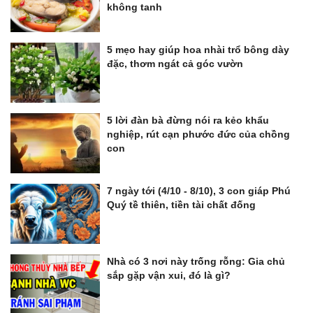
không tanh
5 mẹo hay giúp hoa nhài trổ bông dày
đặc, thơm ngát cả góc vườn
5 lời đàn bà đừng nói ra kẻo khẩu
nghiệp, rút cạn phước đức của chồng
con
7 ngày tới (4/10 - 8/10), 3 con giáp Phú
Quý tề thiên, tiền tài chất đống
Nhà có 3 nơi này trống rỗng: Gia chủ
sắp gặp vận xui, đó là gì?