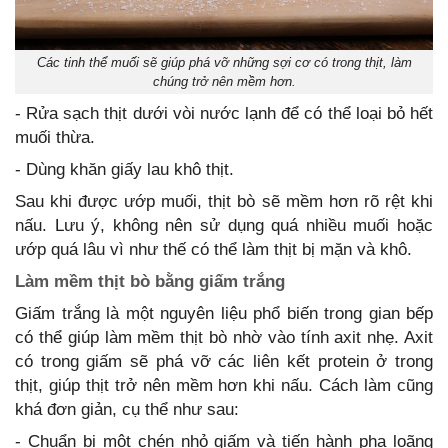
Các tinh thể muối sẽ giúp phá vỡ những sợi cơ có trong thịt, làm
chúng trở nên mềm hơn.
- Rửa sạch thịt dưới vòi nước lạnh để có thể loại bỏ hết
muối thừa.
- Dùng khăn giấy lau khô thịt.
Sau khi được ướp muối, thịt bò sẽ mềm hơn rõ rệt khi
nấu. Lưu ý, không nên sử dụng quá nhiều muối hoặc
ướp quá lâu vì như thế có thể làm thịt bị mặn và khô.
Làm mềm thịt bò bằng giấm trắng
Giấm trắng là một nguyên liệu phổ biến trong gian bếp
có thể giúp làm mềm thịt bò nhờ vào tính axit nhẹ. Axit
có trong giấm sẽ phá vỡ các liên kết protein ở trong
thịt, giúp thịt trở nên mềm hơn khi nấu. Cách làm cũng
khá đơn giản, cụ thể như sau:
- Chuẩn bị một chén nhỏ giấm và tiến hành pha loãng