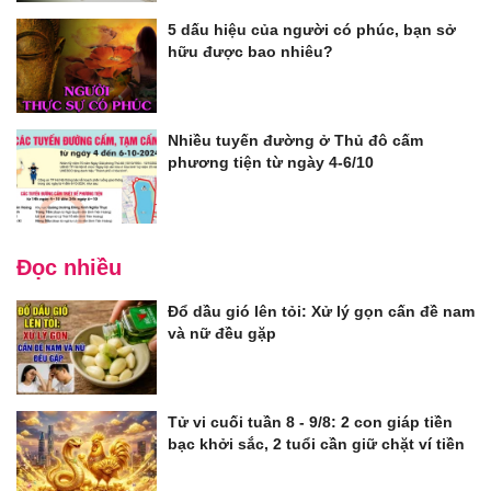
5 dấu hiệu của người có phúc, bạn sở
hữu được bao nhiêu?
Nhiều tuyến đường ở Thủ đô cấm
phương tiện từ ngày 4-6/10
Đọc nhiều
Đổ dầu gió lên tỏi: Xử lý gọn cấn đề nam
và nữ đều gặp
Tử vi cuối tuần 8 - 9/8: 2 con giáp tiền
bạc khởi sắc, 2 tuổi cần giữ chặt ví tiền