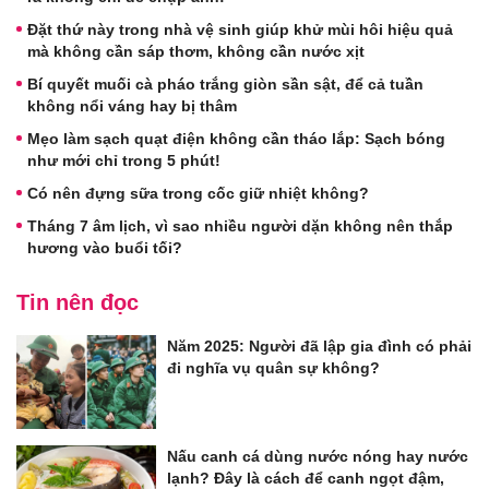
Đặt thứ này trong nhà vệ sinh giúp khử mùi hôi hiệu quả
mà không cần sáp thơm, không cần nước xịt
Bí quyết muối cà pháo trắng giòn sần sật, để cả tuần
không nổi váng hay bị thâm
Mẹo làm sạch quạt điện không cần tháo lắp: Sạch bóng
như mới chỉ trong 5 phút!
Có nên đựng sữa trong cốc giữ nhiệt không?
Tháng 7 âm lịch, vì sao nhiều người dặn không nên thắp
hương vào buổi tối?
Tin nên đọc
Năm 2025: Người đã lập gia đình có phải
đi nghĩa vụ quân sự không?
Nấu canh cá dùng nước nóng hay nước
lạnh? Đây là cách để canh ngọt đậm,