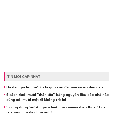
TIN MỚI CẬP NHẬT
Đổ dầu gió lên tỏi: Xử lý gọn cấn đề nam và nữ đều gặp
5 cách đuổi muỗi "thần tốc" bằng nguyên liệu bếp nhà nào
cũng có, muỗi một đi không trở lại
5 công dụng 'ẩn' ít người biết của camera điện thoại: Hóa
ra không chỉ để chụp ảnh!