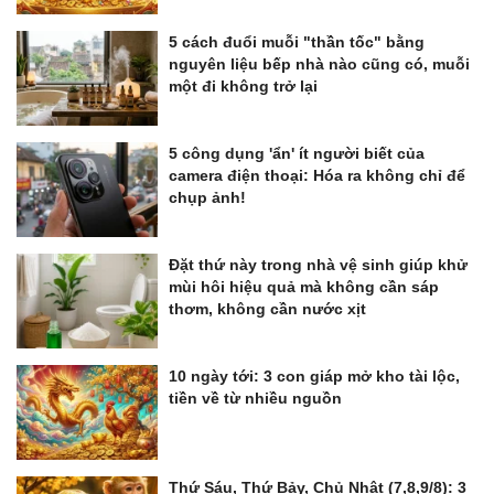
5 cách đuổi muỗi "thần tốc" bằng
nguyên liệu bếp nhà nào cũng có, muỗi
một đi không trở lại
5 công dụng 'ẩn' ít người biết của
camera điện thoại: Hóa ra không chỉ để
chụp ảnh!
Đặt thứ này trong nhà vệ sinh giúp khử
mùi hôi hiệu quả mà không cần sáp
thơm, không cần nước xịt
10 ngày tới: 3 con giáp mở kho tài lộc,
tiền về từ nhiều nguồn
Thứ Sáu, Thứ Bảy, Chủ Nhật (7,8,9/8): 3