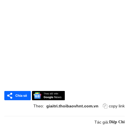
Theo:
giaitri.thoibaovhnt.com.vn
copy link
Tác giả:
Diệp Chi