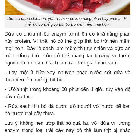
Dứa có chứa nhiều enzym tự nhiên có khả năng phân hủy protein. Vì
thế, nó có thể giúp thịt bò trở nên mềm mại hơn.
Dứa có chứa nhiều enzym tự nhiên có khả năng phân
hủy protein. Vì thế, nó có thể giúp thịt bò trở nên mềm
mại hơn. Đây là cách làm mềm thịt tự nhiên và cực an
toàn, đồng thời còn có thể mang lại hương vị thơm
ngon cho món ăn. Cách làm rất đơn giản như sau:
- Lấy một ít dứa xay nhuyễn hoặc nước cốt dứa và
thoa đều lên miếng thịt bò.
- Ướp thịt trong khoảng 30 phút đến 1 giờ, tùy vào độ
dày của thịt.
- Rửa sạch thịt bò đã được ướp dưới vòi nước để loại
bỏ nước trái cây thừa.
Lưu ý không nên ướp thịt bò quá lâu với dứa vì lượng
enzym trong loại trái cây này có thể làm thịt bị nhão